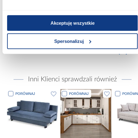
Wykończenie frontów:
mat
Akceptuję wszystkie
Wykończenie korpusu:
mat
Spersonalizuj
Zobacz więcej >
Inni Klienci sprawdzali również
PORÓWNAJ
PORÓWNAJ
PORÓWN