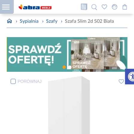
›
Sypialnia
›
Szafy
›
Szafa Slim 2d S02 Biała
Otw
PORÓWNAJ