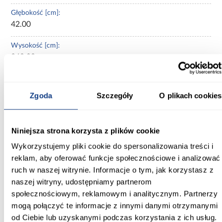
Głębokość [cm]:
42.00
Wysokość [cm]:
240.00
Kolor frontów:
biały
Zgoda
Szczegóły
O plikach cookies
Kolor korpusu:
biały
Niniejsza strona korzysta z plików cookie
Wybarwienie:
Wykorzystujemy pliki cookie do spersonalizowania treści i
białe
reklam, aby oferować funkcje społecznościowe i analizować
ruch w naszej witrynie. Informacje o tym, jak korzystasz z
Lustro:
naszej witryny, udostępniamy partnerom
bez lustra
społecznościowym, reklamowym i analitycznym. Partnerzy
mogą połączyć te informacje z innymi danymi otrzymanymi
Ilość drzwi:
od Ciebie lub uzyskanymi podczas korzystania z ich usług.
2-drzwiowa