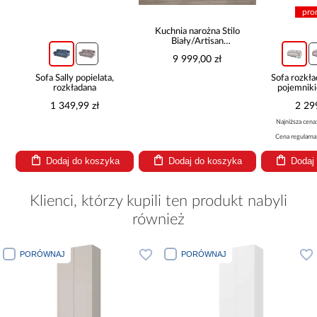
pro
Kuchnia narożna Stilo
Biały/Artisan
265x300x180 Cm
9 999,00 zł
Sofa Sally popielata,
Sofa rozkła
rozkładana
pojemnik
1 349,99 zł
2 29
Najniższa cena
Cena regularna
Dodaj do koszyka
Dodaj do koszyka
Dodaj
Klienci, którzy kupili ten produkt nabyli
również
PORÓWNAJ
PORÓWNAJ