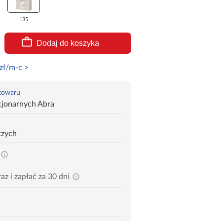
135
Dodaj do koszyka
zł/m-c >
 towaru
cjonarnych Abra
czych
az i zapłać za 30 dni