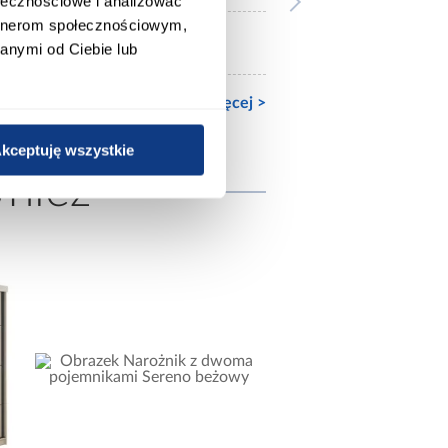
ołecznościowe i analizować
artnerom społecznościowym,
mat
anymi od Ciebie lub
Zobacz więcej >
kceptuję wszystkie
wnież