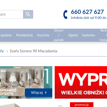
660 627 627
Infolinia dziś od 9:00 d
Drzwi
Tech
ypialnia
Przedpokój
Kuchnia
i
Ogród
Łazienka
i
panele
Insta
afy
›
Szafa Soreno 90 Macadamia
Więcej
promocja