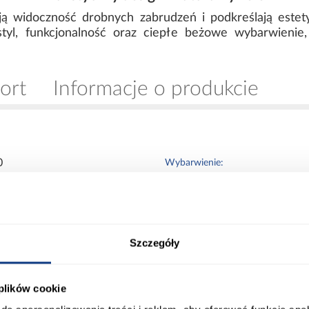
ą widoczność drobnych zabrudzeń i podkreślają estety
yl, funkcjonalność oraz ciepłe beżowe wybarwienie, 
ort
Informacje o produkcie
0
Wybarwienie:
0
Lustro:
Szczegóły
Ilość drzwi:
 plików cookie
damia
Wykończenie frontów: