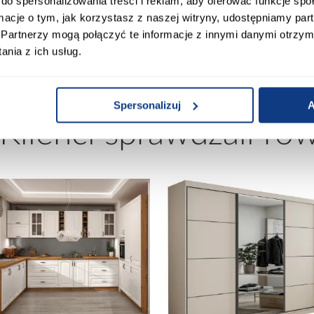
do spersonalizowania treści i reklam, aby oferować funkcje sp
ormacje o tym, jak korzystasz z naszej witryny, udostępniamy p
damia
Wykończenie korpusu:
Partnerzy mogą połączyć te informacje z innymi danymi otrzym
nia z ich usług.
Spersonalizuj
A
 Klienci sprawdzali ró