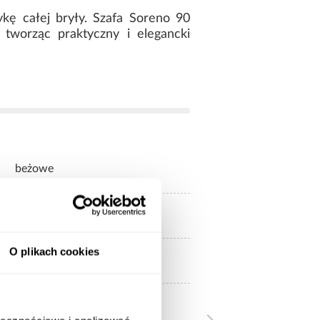
kę całej bryły. Szafa Soreno 90
tworząc praktyczny i elegancki
beżowe
bez lustra
O plikach cookies
2-drzwiowa
mat