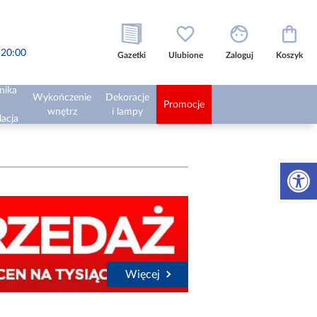
o 20:00
Gazetki
Ulubione
Zaloguj
Koszyk
nika
Wykończenie
Dekoracje
Promocje
wnętrz
i lampy
lacja
Otwórz 
Więcej