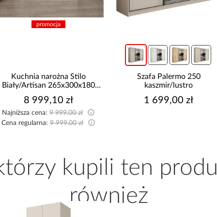
promocja
Kuchnia narożna Stilo
Szafa Palermo 250
Biały/Artisan 265x300x180
kaszmir/lustro
Cm
8 999,10 zł
1 699,00 zł
Najniższa cena:
9 999,00 zł
Cena regularna:
9 999,00 zł
 którzy kupili ten produ
również