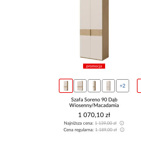
promocja
+2
Szafa Soreno 90 Dąb
Wiosenny/Macadamia
1 070,10 zł
Najniższa cena:
1 139,00 zł
Cena regularna:
1 189,00 zł