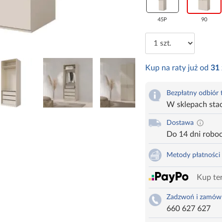
45P
90
Kup na raty już od
31
Bezpłatny odbiór
W sklepach sta
Dostawa
Do 14 dni robo
Metody płatności
Kup ter
Zadzwoń i zamów
660 627 627