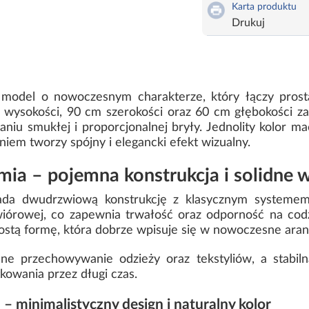
Karta produktu
Drukuj
model o nowoczesnym charakterze, który łączy pros
ysokości, 90 cm szerokości oraz 60 cm głębokości zap
iu smukłej i proporcjonalnej bryły. Jednolity kolor ma
em tworzy spójny i elegancki efekt wizualny.
ia – pojemna konstrukcja i solidne 
da dwudrzwiową konstrukcję z klasycznym systemem 
iórowej, co zapewnia trwałość oraz odporność na codzi
stą formę, która dobrze wpisuje się w nowoczesne aranża
e przechowywanie odzieży oraz tekstyliów, a stabil
kowania przez długi czas.
 minimalistyczny design i naturalny kolor