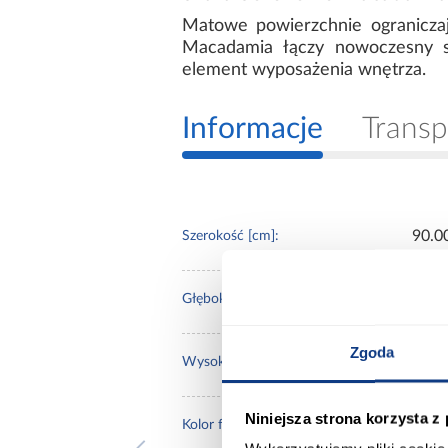
Matowe powierzchnie ograniczaj
Macadamia łączy nowoczesny st
element wyposażenia wnętrza.
Informacje
Transp
90.0
Szerokość [cm]:
60.0
Głębokość [cm]:
Zgoda
237
Wysokość [cm]:
Niniejsza strona korzysta z
maca
Kolor frontów: