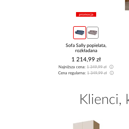
promocja
promocja
żnik Kronos wersja
Sofa Sally popielata,
rawa/lewa popiel
rozkładana
2 474,99 zł
1 214,99 zł
sza cena:
2 549,99 zł
Najniższa cena:
1 349,99 zł
egularna:
2 749,99 zł
Cena regularna:
1 349,99 zł
Klienci,