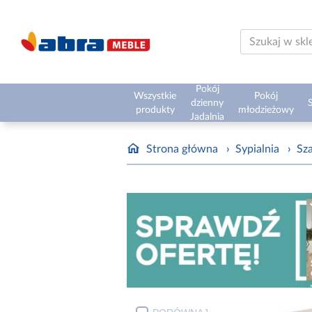
Pokój
Wszystkie
Pokój
dzienny
S
produkty
młodzieżowy
Jadalnia
Strona główna
›
Sypialnia
›
Sz