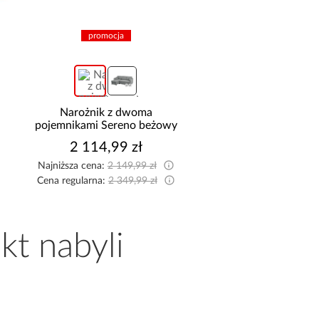
promocja
promocja
Narożnik z dwoma
Narożnik Como z 
pojemnikami Sereno beżowy
pojemnikami sztruks
2 114,99 zł
2 519,99 z
Najniższa cena:
2 149,99 zł
Najniższa cena:
2 599,9
Cena regularna:
2 349,99 zł
Cena regularna:
2 799,9
kt nabyli