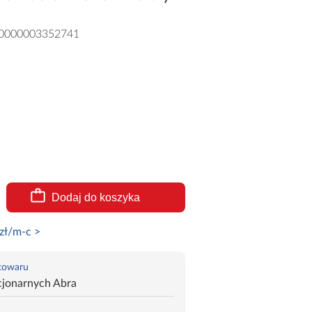
0000003352741
Dodaj do koszyka
zł/m-c >
 towaru
cjonarnych Abra