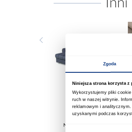
Inni
Zgoda
Niniejsza strona korzysta z
Wykorzystujemy pliki cookie 
promocja
ruch w naszej witrynie. Inf
reklamowym i analitycznym. 
uzyskanymi podczas korzysta
rożnik Kronos wersja
Kuchnia narożna Stilo
prawa/lewa popiel
Biały/Artisan 265x300x180