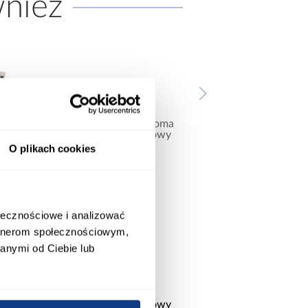
wnież
O plikach cookies
ołecznościowe i analizować
promocja
wysyłka w 24
artnerom społecznościowym,
anymi od Ciebie lub
Sofa rozkładana Foster z
Pompa do basenów 
wy
pojemnikiem beżowa
Bestway 6,056l/