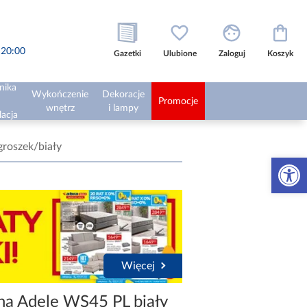
o 20:00
Gazetki
Ulubione
Zaloguj
Koszyk
nika
Wykończenie
Dekoracje
Promocje
wnętrz
i lampy
lacja
groszek/biały
Otwórz 
Więcej
na Adele WS45 PL biały