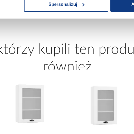
Spersonalizuj
A
1 699,00 zł
2 149,99 zł
Najniższa cena:
2 349,99 zł
Cena regularna:
2 349,99 zł
 którzy kupili ten produ
również