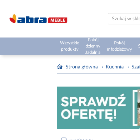
Pokój
Wszystkie
Pokój
dzienny
S
produkty
młodzieżowy
Jadalnia
Strona główna
›
Kuchnia
›
Sza