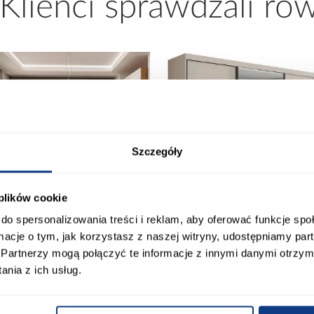
 Klienci sprawdzali ró
Szczegóły
 plików cookie
do spersonalizowania treści i reklam, aby oferować funkcje sp
promocja
ormacje o tym, jak korzystasz z naszej witryny, udostępniamy p
Partnerzy mogą połączyć te informacje z innymi danymi otrzym
nia z ich usług.
Szafa Palermo 250
Narożnik z dwoma
kaszmir/lustro
pojemnikami Sereno beżo