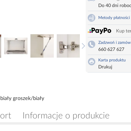
Do 40 dni robo
Metody płatności
Kup ter
Zadzwoń i zamów
660 627 627
Karta produktu
Drukuj
iały groszek/biały
ort
Informacje o produkcie