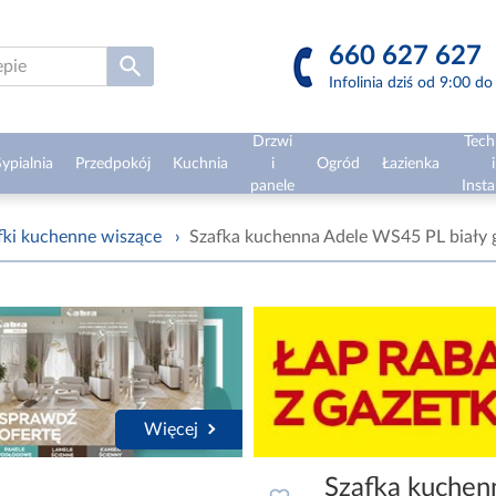
660 627 627
Infolinia dziś od 9:00 d
Drzwi
Tech
ypialnia
Przedpokój
Kuchnia
i
Ogród
Łazienka
i
panele
Insta
fki kuchenne wiszące
›
Szafka kuchenna Adele WS45 PL biały 
Więcej
Szafka kuchen