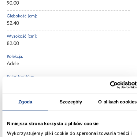
90.00
Głębokość [cm]:
52.40
Wysokość [cm]:
82.00
Kolekcja:
Adele
Kolor frontów:
szary
Kolor korpusu:
Zgoda
Szczegóły
O plikach cookies
biały
Wybarwienie frontów dolnych:
Niniejsza strona korzysta z plików cookie
szare
Wykorzystujemy pliki cookie do spersonalizowania treści i