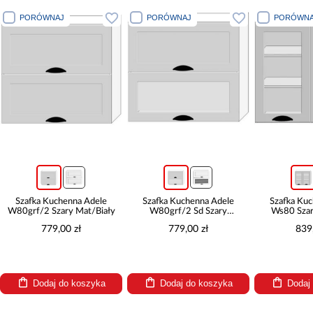
PORÓWNAJ
PORÓWNAJ
PORÓWNA
Szafka Kuchenna Adele
Szafka Kuchenna Adele
Szafka Ku
W80grf/2 Szary Mat/Biały
W80grf/2 Sd Szary
Ws80 Szar
Mat/Biały
779,00 zł
779,00 zł
839
Dodaj do koszyka
Dodaj do koszyka
Dodaj