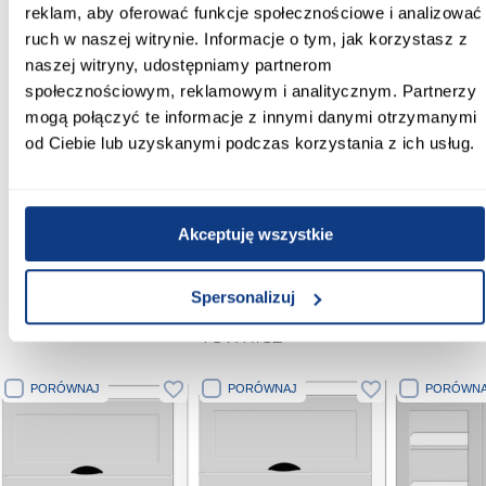
Wybarwienie korpusu:
reklam, aby oferować funkcje społecznościowe i analizować
białe
ruch w naszej witrynie. Informacje o tym, jak korzystasz z
naszej witryny, udostępniamy partnerom
Wykończenie frontów:
społecznościowym, reklamowym i analitycznym. Partnerzy
mat
mogą połączyć te informacje z innymi danymi otrzymanymi
od Ciebie lub uzyskanymi podczas korzystania z ich usług.
Wykończenie korpusu:
mat
Zobacz więcej >
Akceptuję wszystkie
Spersonalizuj
Klienci, którzy kupili ten produkt nabyli
również
PORÓWNAJ
PORÓWNAJ
PORÓWNA