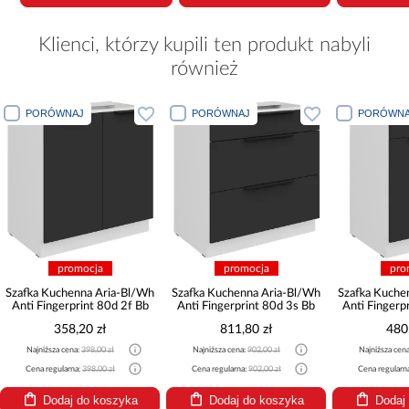
Klienci, którzy kupili ten produkt nabyli
również
PORÓWNAJ
PORÓWNAJ
PORÓWNA
promocja
promocja
pro
Szafka Kuchenna Aria-Bl/Wh
Szafka Kuchenna Aria-Bl/Wh
Szafka Kuche
Anti Fingerprint 80d 2f Bb
Anti Fingerprint 80d 3s Bb
Anti Fingerp
358,20 zł
811,80 zł
480
Najniższa cena:
398,00 zł
Najniższa cena:
902,00 zł
Najniższa cen
Cena regularna:
398,00 zł
Cena regularna:
902,00 zł
Cena regularn
Dodaj do koszyka
Dodaj do koszyka
Dodaj