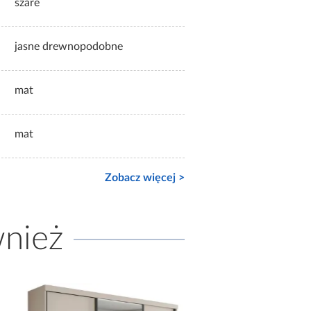
szare
jasne drewnopodobne
mat
mat
Zobacz więcej >
wnież