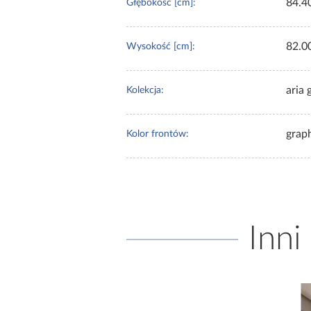
84.4
Głębokość [cm]:
82.0
Wysokość [cm]:
aria 
Kolekcja:
grap
Kolor frontów:
Inni