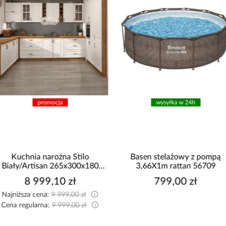
promocja
wysyłka w 24h
Kuchnia narożna Stilo
Basen stelażowy z pompą
Biały/Artisan 265x300x180
3,66X1m rattan 56709
Cm
8 999,10 zł
799,00 zł
Najniższa cena:
9 999,00 zł
Cena regularna:
9 999,00 zł