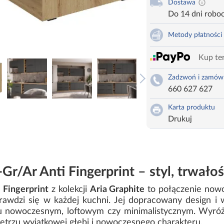
Dostawa
Do 14 dni robo
Metody płatności
Kup ter
Zadzwoń i zamów
660 627 627
Karta produktu
Drukuj
Gr/Ar Anti Fingerprint – styl, trwało
 Fingerprint
z kolekcji
Aria Graphite
to połączenie nowo
rawdzi się w każdej kuchni. Jej dopracowany design i 
ylu nowoczesnym, loftowym czy minimalistycznym. Wyróż
nętrzu wyjątkowej głębi i nowoczesnego charakteru.