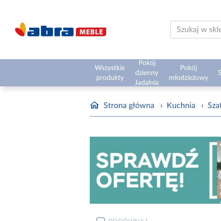
Pokój
Wszystkie
Pokój
dzienny
S
produkty
młodzieżowy
Jadalnia
Strona główna
›
Kuchnia
›
Sza