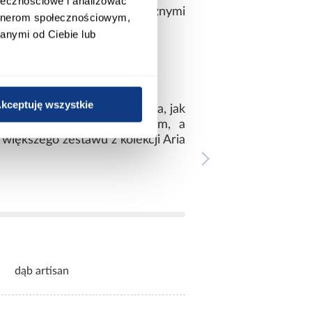
ołecznościowe i analizować
konale komponuje się z różnymi
artnerom społecznościowym,
anymi od Ciebie lub
czą według własnego gustu.
kceptuję wszystkie
j liczy się zarówno estetyka, jak
 detalom zachwyca wyglądem, a
 większego zestawu z kolekcji Aria
dąb artisan