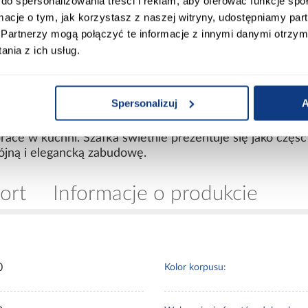
do spersonalizowania treści i reklam, aby oferować funkcje sp
o trendów
– połączenie graphite i dębu artisan dos
ormacje o tym, jak korzystasz z naszej witryny, udostępniamy p
Partnerzy mogą połączyć te informacje z innymi danymi otrzym
nia z ich usług.
rak blatu w zestawie pozwala dobrać powierzchnię robo
ite – idealna baza do nowoczesnej zabudowy
Spersonalizuj
A
nt
stanowi doskonały element nowoczesnej kuchni, w które
który dzięki starannemu wykonaniu i dopracowanym
ace w kuchni. Szafka świetnie prezentuje się jako część
ójną i elegancką zabudowę.
ort
Informacje o produkcie
0
Kolor korpusu: