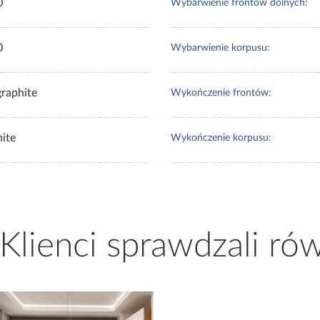
0
Wybarwienie frontów dolnych:
0
Wybarwienie korpusu:
graphite
Wykończenie frontów:
hite
Wykończenie korpusu:
 Klienci sprawdzali ró