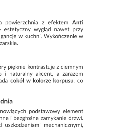
wa powierzchnia z efektem
Anti
e estetyczny wygląd nawet przy
legancję w kuchni. Wykończenie w
arskie.
tóry pięknie kontrastuje z ciemnym
 i naturalny akcent, a zarazem
iada
cokół w kolorze korpusu
, co
 dnia
tanowiących podstawowy element
ynne i bezgłośne zamykanie drzwi.
ed uszkodzeniami mechanicznymi,