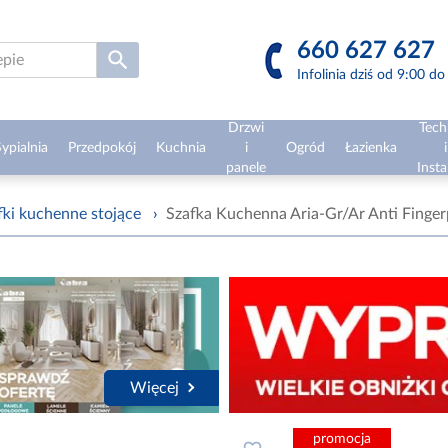
660 627 627
Infolinia dziś od 9:00 d
Drzwi
Tech
ypialnia
Przedpokój
Kuchnia
i
Ogród
Łazienka
i
panele
Insta
fki kuchenne stojące
›
Szafka Kuchenna Aria-Gr/Ar Anti Finger
Więcej
promocja