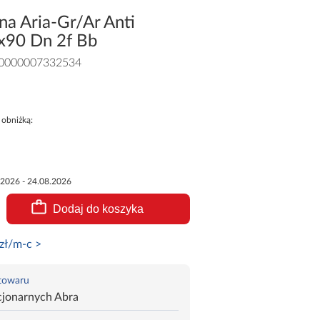
a Aria-Gr/Ar Anti
0x90 Dn 2f Bb
0000007332534
 obniżką:
.2026 - 24.08.2026
Dodaj do koszyka
zł/m-c >
 towaru
cjonarnych Abra