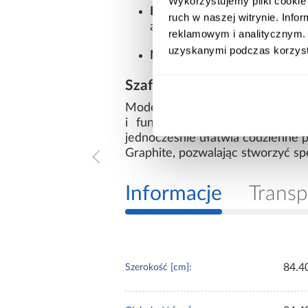
Wykorzystujemy pliki cookie 
Kolorystyka dopasowana d
ruch w naszej witrynie. Inf
aranżacjami.
reklamowym i analitycznym. 
uzyskanymi podczas korzysta
Możliwość personalizacji
– b
Szafka kuchenna Aria Graph
Model
Aria-Gr/Ar Anti Fingerpri
i funkcjonalność. To mebel, 
jednocześnie ułatwia codzienne pr
Graphite, pozwalając stworzyć sp
Informacje
Transp
84.4
Szerokość [cm]: