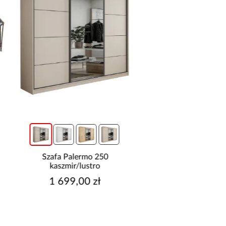
promocja
Szafa Palermo 250
Narożnik z dwo
kaszmir/lustro
pojemnikami Sereno
1 699,00 zł
2 114,99 z
Najniższa cena:
2 149,9
Cena regularna:
2 349,9