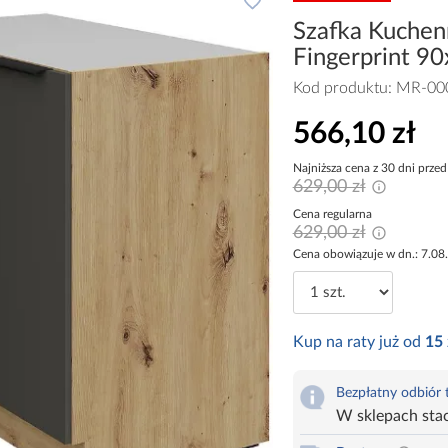
Szafka Kuchenn
Fingerprint 9
Kod produktu:
MR-00
566,10 zł
Najniższa cena z 30 dni przed
629,00 zł
Cena regularna
629,00 zł
Cena obowiązuje w dn.: 7.08
Kup na raty już od
15
Bezpłatny odbiór
W sklepach sta