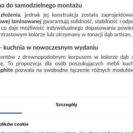
a do samodzielnego montażu
złożenia
, jednak jej konstrukcja została zaprojekt
owej laminowanej
gwarantują solidność, stabilność i od
, co daje możliwość indywidualnego dopasowania powier
trastowym kolorze lub utrzymany w tonacji dąb artisan,
t – kuchnia w nowoczesnym wydaniu
frontów z drewnopodobnym korpusem w kolorze dąb ar
ę. To propozycja dla osób poszukujących mebli kuch
aphite
pozwala na swobodne łączenie różnych modułów
lnych potrzeb i rozkładu pomieszczenia.
kę kuchenną Aria-Gr/Ar Anti Fingerprint?
 fronty graphite z efektem Anti Fingerprint nadają kuchni
Szczegóły
iórowa laminowana zapewnia odporność na wilgoć i uszk
 plików cookie
goda w codziennym użytkowaniu.