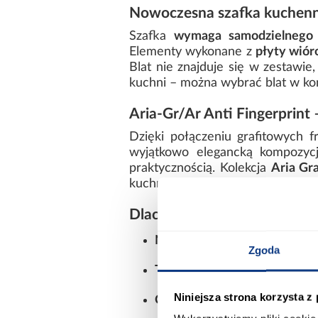
Nowoczesna szafka kuchenn
Szafka
wymaga samodzielnego 
Elementy wykonane z
płyty wiór
Blat nie znajduje się w zestawie
kuchni – można wybrać blat w kon
Aria-Gr/Ar Anti Fingerprin
Dzięki połączeniu grafitowych 
wyjątkowo elegancką kompozycj
praktycznością. Kolekcja
Aria Gr
kuchnię dopasowaną do indywidua
Dlaczego warto wybrać szaf
Nowoczesny design
– matowe
Zgoda
Trwała konstrukcja
– płyta w
Niniejsza strona korzysta z
Cichy domyk
– komfort i wy