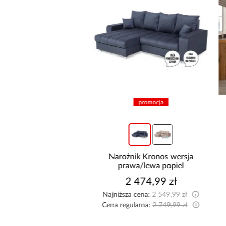
promocja
+4
Szafa Royal 203
Narożnik Kronos wersja
rna/Lamela Wotan
prawa/lewa popiel
1 799,00 zł
2 474,99 zł
Najniższa cena:
2 549,99 zł
Cena regularna:
2 749,99 zł