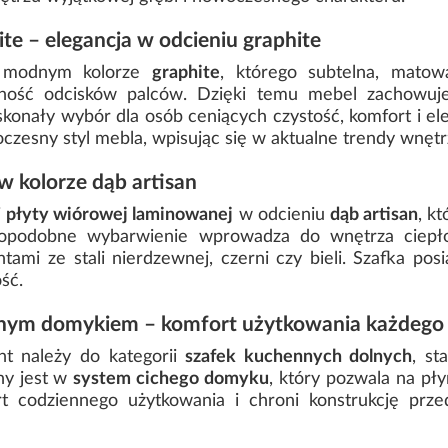
te – elegancja w odcieniu graphite
w modnym kolorze
graphite
, którego subtelna, mato
ność odcisków palców. Dzięki temu mebel zachowuj
konały wybór dla osób ceniących czystość, komfort i e
esny styl mebla, wpisując się w aktualne trendy wnętrz
w kolorze dąb artisan
j
płyty wiórowej laminowanej
w odcieniu
dąb artisan
, k
nopodobne wybarwienie wprowadza do wnętrza ciepło
ami ze stali nierdzewnej, czerni czy bieli. Szafka pos
ść.
chym domykiem – komfort użytkowania każdego
nt należy do kategorii
szafek kuchennych dolnych
, s
y jest w
system cichego domyku
, który pozwala na pł
t codziennego użytkowania i chroni konstrukcję prz