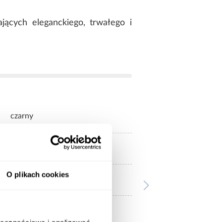
jących eleganckiego, trwałego i
czarny
zielone
O plikach cookies
czarne
mat