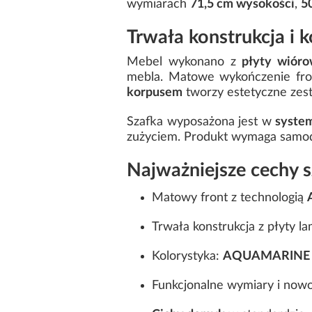
wymiarach
71,5 cm wysokości
,
5
Trwała konstrukcja i 
Mebel wykonano z
płyty wióro
mebla. Matowe wykończenie fro
korpusem
tworzy estetyczne zest
Szafka wyposażona jest w
syste
zużyciem. Produkt wymaga samod
Najważniejsze cechy 
Matowy front z technologią
Trwała konstrukcja z płyty l
Kolorystyka:
AQUAMARINE
Funkcjonalne wymiary i now