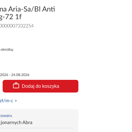
a Aria-Sa/Bl Anti
g-72 1f
0000007332254
 obniżką:
.2026 - 24.08.2026
Dodaj do koszyka
zł/m-c >
 towaru
cjonarnych Abra