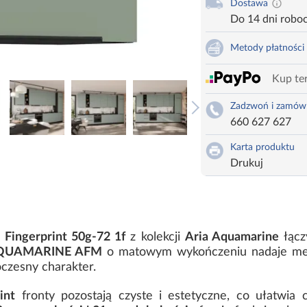
Dostawa
Do 14 dni robo
Metody płatności
Kup ter
Zadzwoń i zamów
660 627 627
Karta produktu
Drukuj
i Fingerprint 50g-72 1f
z kolekcji
Aria Aquamarine
łącz
QUAMARINE AFM
o matowym wykończeniu nadaje meb
czesny charakter.
int
fronty pozostają czyste i estetyczne, co ułatwia 