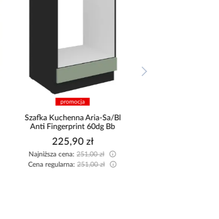
promocja
promocja
Szafka Kuchenna Aria-Sa/Bl
Szafka Kuchenna Ari
Anti Fingerprint 60dg Bb
Anti Fingerprint 60d
225,90 zł
755,10 zł
Najniższa cena:
251,00 zł
Najniższa cena:
839,00
Cena regularna:
251,00 zł
Cena regularna:
839,00