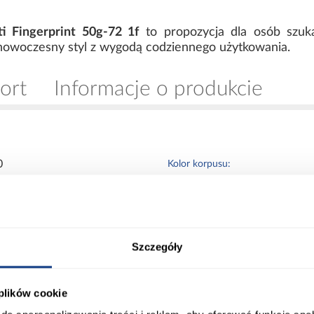
ti Fingerprint 50g-72 1f
to propozycja dla osób szuka
 nowoczesny styl z wygodą codziennego użytkowania.
ort
Informacje o produkcie
0
Kolor korpusu:
0
Wybarwienie frontów górnych:
Szczegóły
0
Wybarwienie korpusu:
 plików cookie
 Aquamarine
Wykończenie frontów: