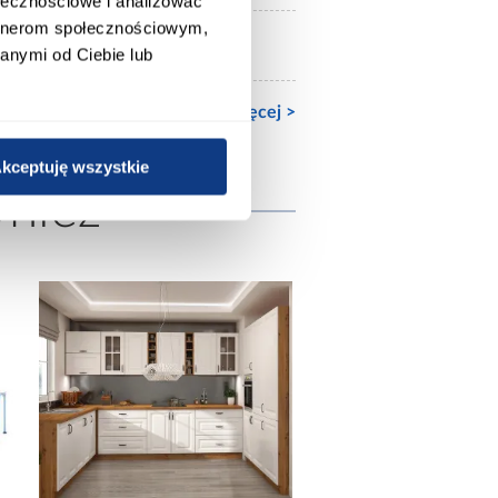
ołecznościowe i analizować
artnerom społecznościowym,
mat
anymi od Ciebie lub
Zobacz więcej >
kceptuję wszystkie
wnież