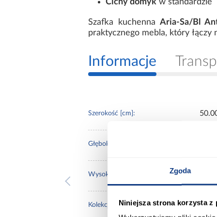
Cichy domyk
w standardzie
Szafka kuchenna
Aria-Sa/Bl An
praktycznego mebla, który łączy
Informacje
Transp
50.0
Szerokość [cm]:
31.0
Głębokość [cm]:
Zgoda
71.5
Wysokość [cm]:
Niniejsza strona korzysta z
Aria
Kolekcja: