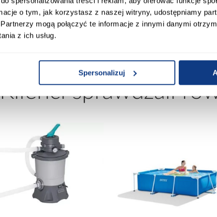
do spersonalizowania treści i reklam, aby oferować funkcje sp
ormacje o tym, jak korzystasz z naszej witryny, udostępniamy p
AMARINE AFM
Wykończenie korpusu:
Partnerzy mogą połączyć te informacje z innymi danymi otrzym
nia z ich usług.
Spersonalizuj
A
 Klienci sprawdzali ró