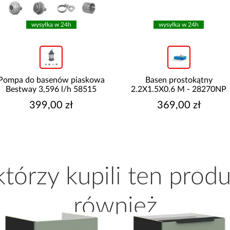
wysyłka w 24h
promocja
Basen prostokątny
Kuchnia narożna Stilo
2.2X1.5X0.6 M - 28270NP
Biały/Artisan 265x300x180
Cm
369,00 zł
8 999,10 zł
Najniższa cena:
9 999,00 zł
Cena regularna:
9 999,00 zł
 którzy kupili ten produ
również