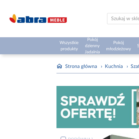
Pokój
Wszystkie
Pokój
dzienny
S
produkty
młodzieżowy
Jadalnia
Strona główna
›
Kuchnia
›
Sza