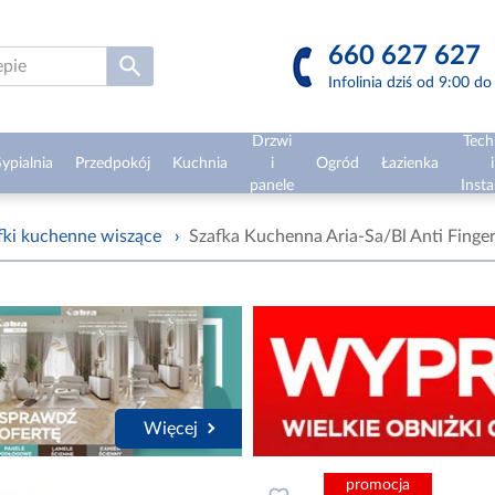
660 627 627
Infolinia dziś od 9:00 d
Drzwi
Tech
ypialnia
Przedpokój
Kuchnia
i
Ogród
Łazienka
i
panele
Insta
fki kuchenne wiszące
›
Szafka Kuchenna Aria-Sa/Bl Anti Finger
Więcej
promocja