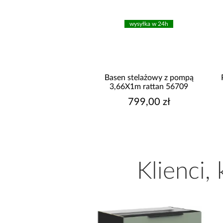
wysyłka w 24h
wysyłka w 24h
n stelażowy z pompą
Pompa do basenów piaskowa
6X1m rattan 56709
Bestway 3,596 l/h 58515
799,00 zł
399,00 zł
Klienci,