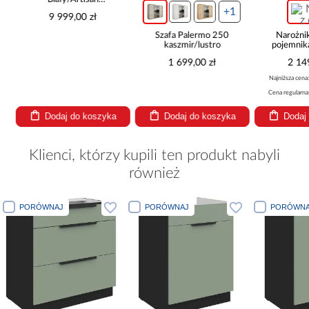
265x300x180 Cm
+1
9 999,00 zł
Szafa Palermo 250
Narożni
kaszmir/lustro
pojemnik
be
1 699,00 zł
2 14
Najniższa cena
Cena regularna
Dodaj do koszyka
Dodaj do koszyka
Dodaj
Klienci, którzy kupili ten produkt nabyli
również
PORÓWNAJ
PORÓWNAJ
PORÓWNA