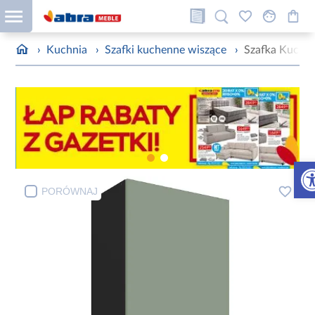
›
Kuchnia
›
Szafki kuchenne wiszące
›
Szafka Kuchen
Otw
PORÓWNAJ