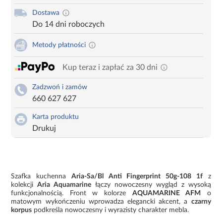
Dostawa
Do 14 dni roboczych
Metody płatności
Kup teraz i zapłać za 30 dni
Zadzwoń i zamów
660 627 627
Karta produktu
Drukuj
Szafka kuchenna
Aria-Sa/Bl Anti Fingerprint 50g-108 1f
z
kolekcji
Aria Aquamarine
łączy nowoczesny wygląd z wysoką
funkcjonalnością. Front w kolorze
AQUAMARINE AFM
o
matowym wykończeniu wprowadza elegancki akcent, a
czarny
korpus
podkreśla nowoczesny i wyrazisty charakter mebla.