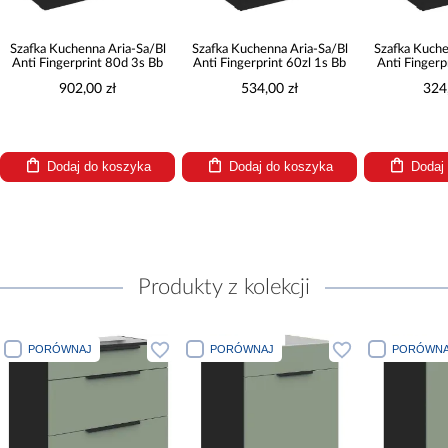
Szafka Kuchenna Aria-Sa/Bl
Szafka Kuchenna Aria-Sa/Bl
Szafka Kuche
Anti Fingerprint 80d 3s Bb
Anti Fingerprint 60zl 1s Bb
Anti Fingerp
902,00 zł
534,00 zł
324
Dodaj do koszyka
Dodaj do koszyka
Dodaj
Produkty z kolekcji
PORÓWNAJ
PORÓWNAJ
PORÓWNA