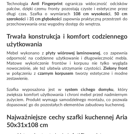
Technologia
Anti Fingerprint
ogranicza widoczność odcisków
palców, dzięki czemu fronty pozostają czyste i estetyczne przez
długi czas. Szafka o wymiarach
108 cm wysokości
,
50 cm
szerokości
i
31 cm głębokości
zapewnia praktyczną przestrzeń do
przechowywania oraz wygodny dostęp do wnętrza.
Trwała konstrukcja i komfort codziennego
użytkowania
Mebel wykonano z
płyty wiórowej laminowanej
, co zapewnia
odporność na codzienne użytkowanie i długowieczność mebla.
Matowe wykończenie frontów i korpusu nie tylko wygląda
nowocześnie, ale też ułatwia utrzymanie czystości.
Zielony front
w połączeniu z
czarnym korpusem
tworzy estetyczne i modne
zestawienie.
Szafka wyposażona jest w
system cichego domyku
, który
zwiększa komfort użytkowania i chroni mebel przed nadmiernym
zużyciem. Produkt wymaga samodzielnego montażu, co pozwala
dopasować go do pozostałych elementów zabudowy kuchennej.
Najważniejsze cechy szafki kuchennej Aria
50x31x108 cm