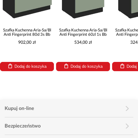
Szafka Kuchenna Aria-Sa/Bl
Szafka Kuchenna Aria-Sa/Bl
Szafka Kuche
Anti Fingerprint 80d 3s Bb
Anti Fingerprint 60zl 1s Bb
Anti Fingerp
902,00 zł
534,00 zł
324
Dodaj do koszyka
Dodaj do koszyka
Dodaj
Kupuj on-line
Bezpieczeństwo