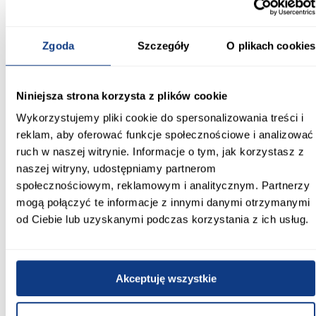
Wysokość [cm]:
108.00
Zgoda
Szczegóły
O plikach cookies
Kolekcja:
Aria Aquamarine
Niniejsza strona korzysta z plików cookie
Kolor frontów:
Wykorzystujemy pliki cookie do spersonalizowania treści i
AQUAMARINE AFM
reklam, aby oferować funkcje społecznościowe i analizować
ruch w naszej witrynie. Informacje o tym, jak korzystasz z
Kolor korpusu:
naszej witryny, udostępniamy partnerom
czarny
społecznościowym, reklamowym i analitycznym. Partnerzy
mogą połączyć te informacje z innymi danymi otrzymanymi
Wybarwienie frontów górnych:
od Ciebie lub uzyskanymi podczas korzystania z ich usług.
zielone
Wybarwienie korpusu:
czarne
Akceptuję wszystkie
Wykończenie frontów: