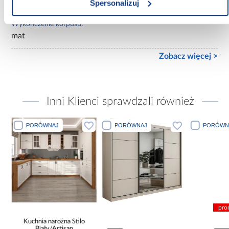
mat
Spersonalizuj
Wykończenie korpusu:
mat
Zobacz więcej >
Inni Klienci sprawdzali również
PORÓWNAJ
PORÓWNAJ
PORÓWN
pro
Kuchnia narożna Stilo
Biały/Artisan