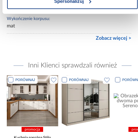
Spersonalizuj
mat
Wykończenie korpusu:
mat
Zobacz więcej >
Inni Klienci sprawdzali również
PORÓWNAJ
PORÓWNAJ
PORÓWN
promocja
pro
Kuchnia narożna Stilo