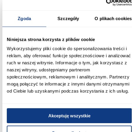
31.00
Wysokość [cm]:
Zgoda
Szczegóły
O plikach cookies
108.00
Kolekcja:
Niniejsza strona korzysta z plików cookie
Aria Aquamarine
Wykorzystujemy pliki cookie do spersonalizowania treści i
Kolor frontów:
reklam, aby oferować funkcje społecznościowe i analizować
AQUAMARINE AFM
ruch w naszej witrynie. Informacje o tym, jak korzystasz z
naszej witryny, udostępniamy partnerom
Kolor korpusu:
społecznościowym, reklamowym i analitycznym. Partnerzy
biały
mogą połączyć te informacje z innymi danymi otrzymanymi
od Ciebie lub uzyskanymi podczas korzystania z ich usług.
Wybarwienie frontów górnych:
zielone
Wybarwienie korpusu:
Akceptuję wszystkie
białe
Wykończenie frontów: