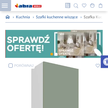
›
Kuchnia
›
Szafki kuchenne wiszące
›
Szafka Kuchen
Otw
PORÓWNAJ