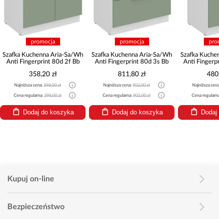
promocja
promocja
pro
Szafka Kuchenna Aria-Sa/Wh
Szafka Kuchenna Aria-Sa/Wh
Szafka Kuche
Anti Fingerprint 80d 2f Bb
Anti Fingerprint 80d 3s Bb
Anti Fingerp
358,20 zł
811,80 zł
480
Najniższa cena:
398,00 zł
Najniższa cena:
902,00 zł
Najniższa cen
Cena regularna:
398,00 zł
Cena regularna:
902,00 zł
Cena regularn
Dodaj do koszyka
Dodaj do koszyka
Dodaj
Kupuj on-line
Bezpieczeństwo