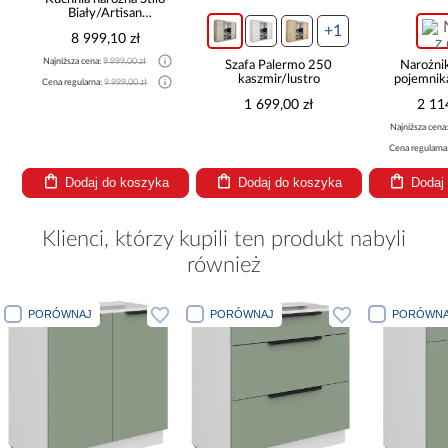
Biały/Artisan
265x300x180 Cm
+1
8 999,10 zł
Najniższa cena:
9 999,00 zł
Szafa Palermo 250
Narożni
kaszmir/lustro
pojemnik
Cena regularna:
9 999,00 zł
be
1 699,00 zł
2 11
Najniższa cena
Cena regularna
Dodaj do koszyka
Dodaj do koszyka
Dodaj
Klienci, którzy kupili ten produkt nabyli
również
PORÓWNAJ
PORÓWNAJ
PORÓWNA