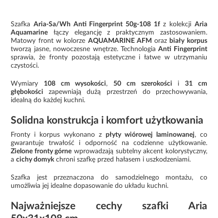
Szafka
Aria-Sa/Wh Anti Fingerprint 50g-108 1f
z kolekcji
Aria
Aquamarine
łączy elegancję z praktycznym zastosowaniem.
Matowy front w kolorze
AQUAMARINE AFM
oraz
biały korpus
tworzą jasne, nowoczesne wnętrze. Technologia
Anti Fingerprint
sprawia, że fronty pozostają estetyczne i łatwe w utrzymaniu
czystości.
Wymiary
108 cm wysokości
,
50 cm szerokości
i
31 cm
głębokości
zapewniają dużą przestrzeń do przechowywania,
idealną do każdej kuchni.
Solidna konstrukcja i komfort użytkowania
Fronty i korpus wykonano z
płyty wiórowej laminowanej
, co
gwarantuje trwałość i odporność na codzienne użytkowanie.
Zielone fronty górne
wprowadzają subtelny akcent kolorystyczny,
a
cichy domyk
chroni szafkę przed hałasem i uszkodzeniami.
Szafka jest przeznaczona do samodzielnego montażu, co
umożliwia jej idealne dopasowanie do układu kuchni.
Najważniejsze cechy szafki Aria