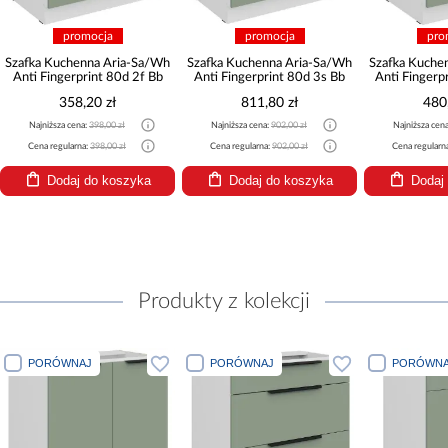
promocja
promocja
pro
Szafka Kuchenna Aria-Sa/Wh
Szafka Kuchenna Aria-Sa/Wh
Szafka Kuche
Anti Fingerprint 80d 2f Bb
Anti Fingerprint 80d 3s Bb
Anti Fingerp
358,20 zł
811,80 zł
480
Najniższa cena:
398,00 zł
Najniższa cena:
902,00 zł
Najniższa cen
Cena regularna:
398,00 zł
Cena regularna:
902,00 zł
Cena regularn
Dodaj do koszyka
Dodaj do koszyka
Dodaj
Produkty z kolekcji
PORÓWNAJ
PORÓWNAJ
PORÓWNA