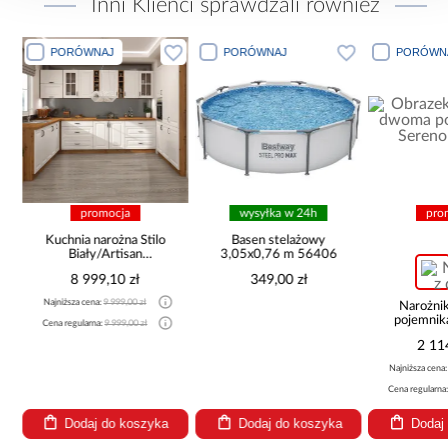
Inni Klienci sprawdzali również
PORÓWNAJ
PORÓWNAJ
PORÓWN
promocja
wysyłka w 24h
pro
Kuchnia narożna Stilo
Basen stelażowy
Biały/Artisan
3,05x0,76 m 56406
265x300x180 Cm
8 999,10 zł
349,00 zł
Najniższa cena:
9 999,00 zł
Narożni
pojemnik
Cena regularna:
9 999,00 zł
be
2 11
Najniższa cena
Cena regularna
Dodaj do koszyka
Dodaj do koszyka
Dodaj