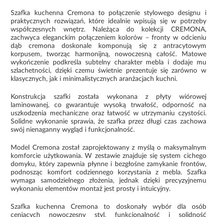
Szafka kuchenna Cremona to połączenie stylowego designu i
praktycznych rozwiązań, które idealnie wpisują się w potrzeby
współczesnych wnętrz. Należąca do kolekcji CREMONA,
zachwyca eleganckim połączeniem kolorów – fronty w odcieniu
dąb cremona doskonale komponują się z antracytowym
korpusem, tworząc harmonijną, nowoczesną całość. Matowe
wykończenie podkreśla subtelny charakter mebla i dodaje mu
szlachetności, dzięki czemu świetnie prezentuje się zarówno w
klasycznych, jak i minimalistycznych aranżacjach kuchni.
Konstrukcja szafki została wykonana z płyty wiórowej
laminowanej, co gwarantuje wysoką trwałość, odporność na
uszkodzenia mechaniczne oraz łatwość w utrzymaniu czystości.
Solidne wykonanie sprawia, że szafka przez długi czas zachowa
swój nienaganny wygląd i funkcjonalność.
Model Cremona został zaprojektowany z myślą o maksymalnym
komforcie użytkowania. W zestawie znajduje się system cichego
domyku, który zapewnia płynne i bezgłośne zamykanie frontów,
podnosząc komfort codziennego korzystania z mebla. Szafka
wymaga samodzielnego złożenia, jednak dzięki precyzyjnemu
wykonaniu elementów montaż jest prosty i intuicyjny.
Szafka kuchenna Cremona to doskonały wybór dla osób
ceniących nowoczesny styl, funkcjonalność i solidność