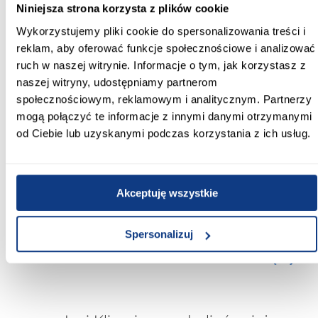
Niniejsza strona korzysta z plików cookie
Kolor korpusu:
Wykorzystujemy pliki cookie do spersonalizowania treści i
antracyt
reklam, aby oferować funkcje społecznościowe i analizować
ruch w naszej witrynie. Informacje o tym, jak korzystasz z
Wybarwienie frontów górnych:
naszej witryny, udostępniamy partnerom
jasne drewnopodobne
społecznościowym, reklamowym i analitycznym. Partnerzy
mogą połączyć te informacje z innymi danymi otrzymanymi
Wybarwienie korpusu:
od Ciebie lub uzyskanymi podczas korzystania z ich usług.
szare
Wykończenie frontów:
mat
Akceptuję wszystkie
Wykończenie korpusu:
mat
Spersonalizuj
Zobacz więcej >