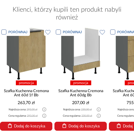
Klienci, którzy kupili ten produkt nabyli
również
PORÓWNAJ
PORÓWNAJ
PORÓWNA
promocja
promocja
pro
Szafka Kuchenna Cremona
Szafka Kuchenna Cremona
Szafka Kuc
Ant 60d 1f Bb
Ant 60dg Bb
Ant 6
263,70 zł
207,00 zł
755
Najniższa cena:
293,00 zł
Najniższa cena:
230,00 zł
Najniższa cen
Cena regularna:
293,00 zł
Cena regularna:
230,00 zł
Cena regularn
Dodaj do koszyka
Dodaj do koszyka
Dodaj