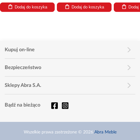
Dodaj do koszyka
Dodaj do koszyka
Dodaj
Kupuj on-line
Bezpieczeństwo
Sklepy Abra S.A.
Bądź na bieżąco
Wszelkie prawa zastrzeżone © 2026
Abra Meble