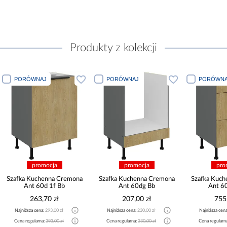
Produkty z kolekcji
PORÓWNAJ
PORÓWNAJ
PORÓWNA
promocja
promocja
pro
Szafka Kuchenna Cremona
Szafka Kuchenna Cremona
Szafka Kuc
Ant 60d 1f Bb
Ant 60dg Bb
Ant 6
263,70 zł
207,00 zł
755
Najniższa cena:
293,00 zł
Najniższa cena:
230,00 zł
Najniższa cen
Cena regularna:
293,00 zł
Cena regularna:
230,00 zł
Cena regularn