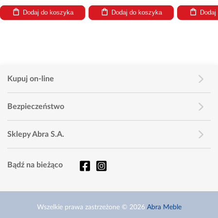
Dodaj do koszyka
Dodaj do koszyka
Dodaj
Kupuj on-line
Bezpieczeństwo
Sklepy Abra S.A.
Bądź na bieżąco
Wszelkie prawa zastrzeżone © 2026
Abra Meble