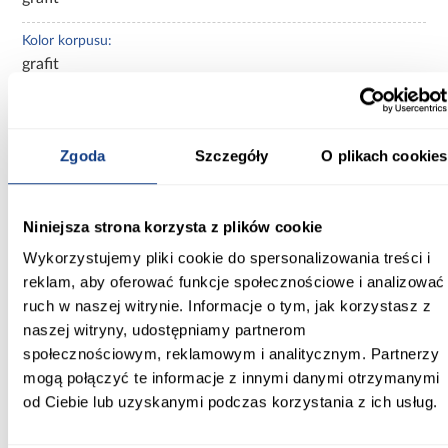
Kolor korpusu:
grafit
Wybarwienie frontów dolnych:
szare
Zgoda
Szczegóły
O plikach cookies
Wybarwienie korpusu:
szare
Niniejsza strona korzysta z plików cookie
Wykończenie frontów:
Wykorzystujemy pliki cookie do spersonalizowania treści i
mat
reklam, aby oferować funkcje społecznościowe i analizować
ruch w naszej witrynie. Informacje o tym, jak korzystasz z
Wykończenie korpusu:
mat
naszej witryny, udostępniamy partnerom
społecznościowym, reklamowym i analitycznym. Partnerzy
Zobacz więcej >
mogą połączyć te informacje z innymi danymi otrzymanymi
od Ciebie lub uzyskanymi podczas korzystania z ich usług.