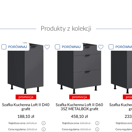
Produkty z kolekcji
PORÓWNAJ
PORÓWNAJ
PORÓWNA
promocja
promocja
pro
Szafka Kuchenna Loft II D40
Szafka Kuchenna Loft II D60
Szafka Kuche
grafit
3SZ METALBOX grafit
gr
188,10 zł
458,10 zł
233
Najniższa cena:
209,00 zł
Najniższa cena:
509,00 zł
Najniższa cen
Cena regularna:
209,00 zł
Cena regularna:
509,00 zł
Cena regularn