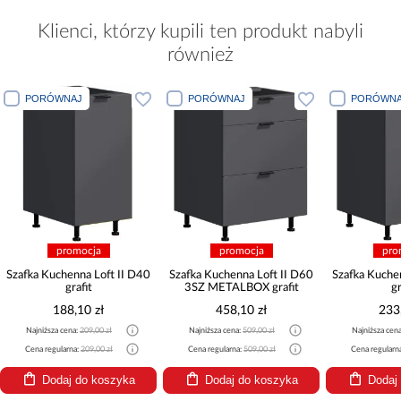
Klienci, którzy kupili ten produkt nabyli
również
PORÓWNAJ
PORÓWNAJ
PORÓWNA
promocja
promocja
pro
Szafka Kuchenna Loft II D40
Szafka Kuchenna Loft II D60
Szafka Kuche
grafit
3SZ METALBOX grafit
gr
188,10 zł
458,10 zł
233
Najniższa cena:
209,00 zł
Najniższa cena:
509,00 zł
Najniższa cen
Cena regularna:
209,00 zł
Cena regularna:
509,00 zł
Cena regularn
Dodaj do koszyka
Dodaj do koszyka
Dodaj