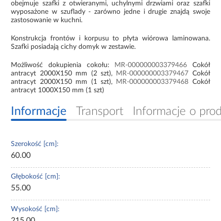
obejmuje szafki z otwieranymi, uchylnymi drzwiami oraz szafki
wyposażone w szuflady - zarówno jedne i drugie znajdą swoje
zastosowanie w kuchni.
Konstrukcja frontów i korpusu to płyta wiórowa laminowana.
Szafki posiadają cichy domyk w zestawie.
Możliwość dokupienia cokołu:
MR-000000003379466
Cokół
antracyt 2000X150 mm (2 szt),
MR-000000003379467
Cokół
antracyt 2000X150 mm (1 szt),
MR-000000003379468
Cokół
antracyt 1000X150 mm (1 szt)
Informacje
Transport
Informacje o pro
Szerokość [cm]:
60.00
Głębokość [cm]:
55.00
Wysokość [cm]:
215.00