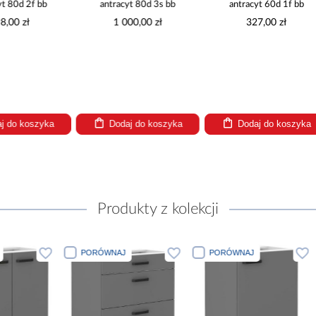
antracyt 80d 3s bb
antracyt 60d 1f bb
antracy
1 000,00 zł
327,00 zł
257
Dodaj do koszyka
Dodaj do koszyka
Dodaj
Produkty z kolekcji
PORÓWNAJ
PORÓWNAJ
PORÓWN