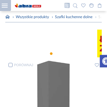
›
Wszystkie produkty
›
Szafki kuchenne dolne
›
Szaf
Otw
PORÓWNAJ