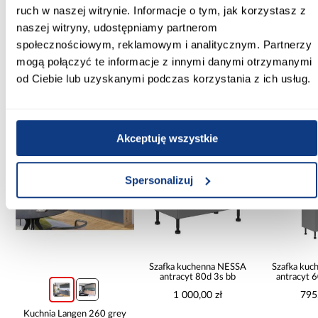
Tak
ruch w naszej witrynie. Informacje o tym, jak korzystasz z
naszej witryny, udostępniamy partnerom
Zobacz więcej >
społecznościowym, reklamowym i analitycznym. Partnerzy
mogą połączyć te informacje z innymi danymi otrzymanymi
od Ciebie lub uzyskanymi podczas korzystania z ich usług.
Inni Klienci sprawdzali również
PORÓWNAJ
PORÓWNAJ
PORÓWN
Akceptuję wszystkie
Spersonalizuj
Szafka kuchenna NESSA
Szafka ku
antracyt 80d 3s bb
antracyt 
1 000,00 zł
795
Kuchnia Langen 260 grey