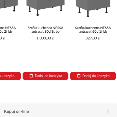
Szafka kuchenna NESSA
Szafka kuchenna NESSA
Szafka ku
antracyt 80d 3s bb
antracyt 60d 1f bb
antracy
1 000,00 zł
327,00 zł
257
Dodaj do koszyka
Dodaj do koszyka
Dodaj
Kupuj on-line