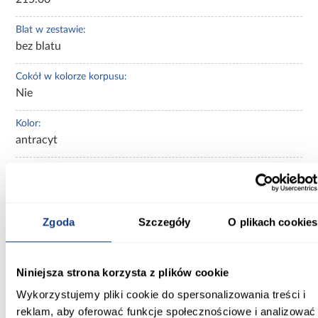
Blat w zestawie:
bez blatu
Cokół w kolorze korpusu:
Nie
Kolor:
antracyt
Ilość drzwi:
2-drzwiowa
Ilość szuflad:
Zgoda
Szczegóły
O plikach cookies
bez szuflad
Kolekcja:
Niniejsza strona korzysta z plików cookie
Nessa
Wykorzystujemy pliki cookie do spersonalizowania treści i
reklam, aby oferować funkcje społecznościowe i analizować
Nogi: