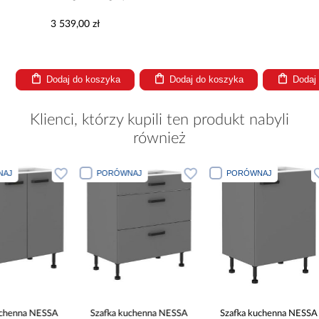
3 539,00 zł
Dodaj do koszyka
Dodaj do koszyka
Dodaj
Klienci, którzy kupili ten produkt nabyli
również
PORÓWNAJ
PORÓWNAJ
PORÓWN
Szafka kuchenna NESSA
Szafka kuchenna NESSA
Szafka ku