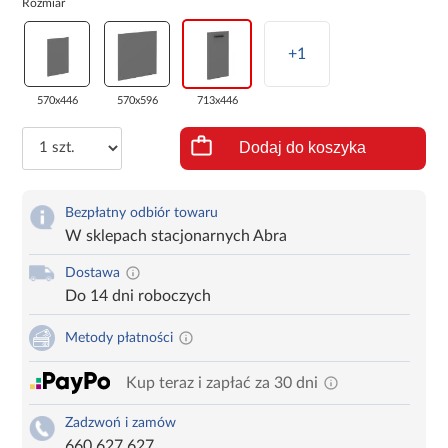
Rozmiar
+1
570x446
570x596
713x446
Dodaj do koszyka
Bezpłatny odbiór towaru
W sklepach stacjonarnych Abra
Dostawa
Do 14 dni roboczych
Metody płatności
Kup teraz i zapłać za 30 dni
Zadzwoń i zamów
660 627 627