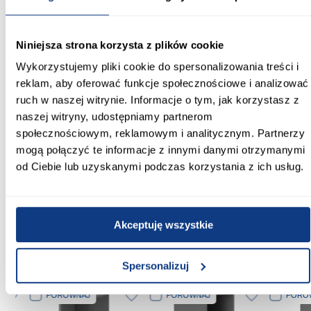
Nessa
Konstrukcja frontów:
Niniejsza strona korzysta z plików cookie
Płyta wiórowa laminowana
Wykorzystujemy pliki cookie do spersonalizowania treści i
Rodzaj asortymentu:
reklam, aby oferować funkcje społecznościowe i analizować
front do zmywarek
ruch w naszej witrynie. Informacje o tym, jak korzystasz z
naszej witryny, udostępniamy partnerom
Waga [kg]:
społecznościowym, reklamowym i analitycznym. Partnerzy
5.5
mogą połączyć te informacje z innymi danymi otrzymanymi
od Ciebie lub uzyskanymi podczas korzystania z ich usług.
Wymaga złożenia:
Nie
Akceptuję wszystkie
Inni Klienci sprawdzali również
Spersonalizuj
PORÓWNAJ
PORÓWNAJ
PORÓWN