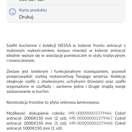
Karta produktu
Drukuj
Szafki kuchenne z kolekcji NESSA w kolorze frontu antracyt z
matowym wykończeniem, korpus również w kolorze antracyt
idealnie wpisze się w aranżację pomieszczeń w stylu tradycyjnym
i nowoczesnym.
Zestaw jest świetnym i funkcjonalnym rozwiązaniem, pozwoli
przeprowadzić szybką metamorfozę Twojego wnętrza. Kolekcja
obejmuje szafki z otwieranymi, uchylnymi drzwiami oraz szafki
wyposażone w szuflady - zarówno jedne i drugie znajdą swoje
zastosowanie w kuchni.
Konstrukcja frontów to płyta wiórowa laminowana.
Możliwość dokupienia cokołu:
MR-000000003379466
Cokół
antracyt 2000X150 mm (2 szt),
MR-000000003379467
Cokół
antracyt 2000X150 mm (1 szt),
MR-000000003379468
Cokół
antracyt 1000X150 mm (1 szt)