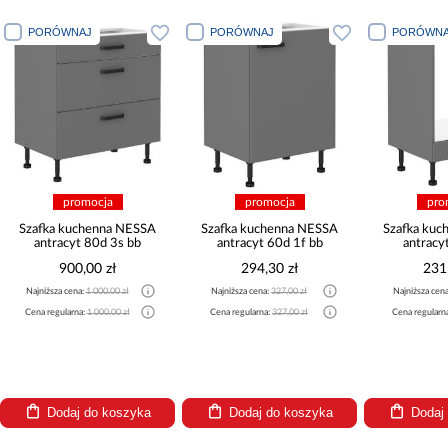
PORÓWNAJ
PORÓWNAJ
PORÓWNA
promocja
promocja
pro
Szafka kuchenna NESSA
Szafka kuchenna NESSA
Szafka ku
antracyt 80d 3s bb
antracyt 60d 1f bb
antracy
900,00 zł
294,30 zł
231
Najniższa cena:
1 000,00 zł
Najniższa cena:
327,00 zł
Najniższa cen
Cena regularna:
1 000,00 zł
Cena regularna:
327,00 zł
Cena regularn
Dodaj do koszyka
Dodaj do koszyka
Dodaj