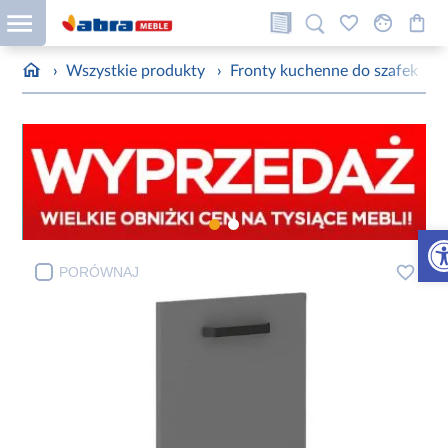
›
Wszystkie produkty
›
Fronty kuchenne do szafek
›
Otw
PORÓWNAJ