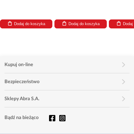
Dodaj do koszyka
Dodaj do koszyka
Dodaj
Kupuj on-line
Bezpieczeństwo
Sklepy Abra S.A.
Bądź na bieżąco