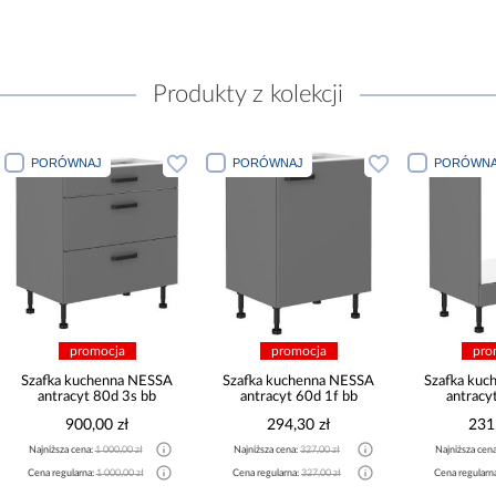
Produkty z kolekcji
PORÓWNAJ
PORÓWNAJ
PORÓWNA
promocja
promocja
pro
Szafka kuchenna NESSA
Szafka kuchenna NESSA
Szafka ku
antracyt 80d 3s bb
antracyt 60d 1f bb
antracy
900,00 zł
294,30 zł
231
Najniższa cena:
1 000,00 zł
Najniższa cena:
327,00 zł
Najniższa cen
Cena regularna:
1 000,00 zł
Cena regularna:
327,00 zł
Cena regularn