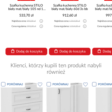
Szafka kuchenna STILO
Szafka kuchenna STILO
Szafka ku
b
biały mat/biały 105 nd 1f
biały mat/biały 60d 3s bb
biały mat/b
bb
533,70 zł
912,60 zł
997
Najniższa cena:
593,00 zł
Najniższa cena:
1 014,00 zł
Najniższa cena
Cena regularna:
593,00 zł
Cena regularna:
1 014,00 zł
Cena regularna
Dodaj do koszyka
Dodaj do koszyka
Dodaj
Klienci, którzy kupili ten produkt nabyli
również
PORÓWNAJ
PORÓWNAJ
PORÓWNA