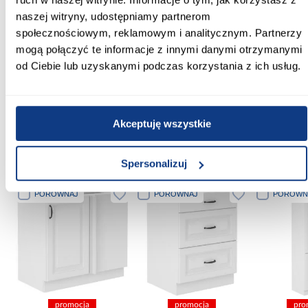
Ilość szuflad:
naszej witryny, udostępniamy partnerom
bez szuflad
społecznościowym, reklamowym i analitycznym. Partnerzy
mogą połączyć te informacje z innymi danymi otrzymanymi
Kolekcja:
od Ciebie lub uzyskanymi podczas korzystania z ich usług.
Stilo
Zobacz więcej >
Akceptuję wszystkie
Inni Klienci sprawdzali również
Spersonalizuj
PORÓWNAJ
PORÓWNAJ
PORÓWN
promocja
promocja
pro