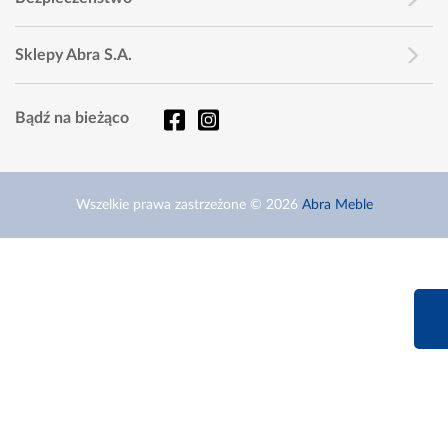
Sklepy Abra S.A.
Bądź na bieżąco
Wszelkie prawa zastrzeżone © 2026
Abra Meble
660 627 6
Infolinia dziś od 9