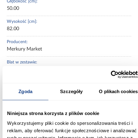
Głębokość [cm]:
50.00
Wysokość [cm]:
82.00
Producent:
Merkury Market
Blat w zestawie:
bez blatu
Cokół w kolorze korpusu:
Tak
Zgoda
Szczegóły
O plikach cookies
Ilość drzwi:
1-drzwiowa
Niniejsza strona korzysta z plików cookie
Wykorzystujemy pliki cookie do spersonalizowania treści i
Głębokość szafek dolnych [cm]:
reklam, aby oferować funkcje społecznościowe i analizować
50.00
ruch w naszej witrynie. Informacje o tym, jak korzystasz z