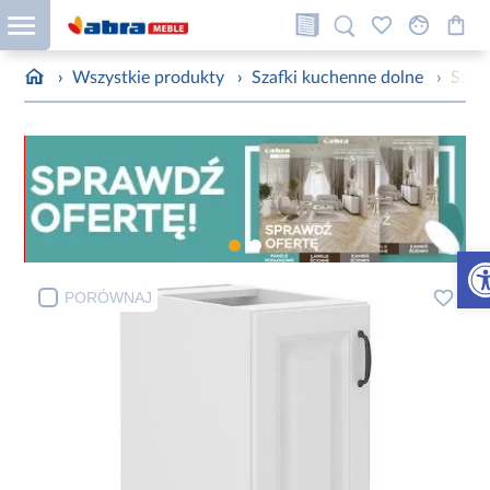
›
Wszystkie produkty
›
Szafki kuchenne dolne
›
Szaf
Otw
PORÓWNAJ