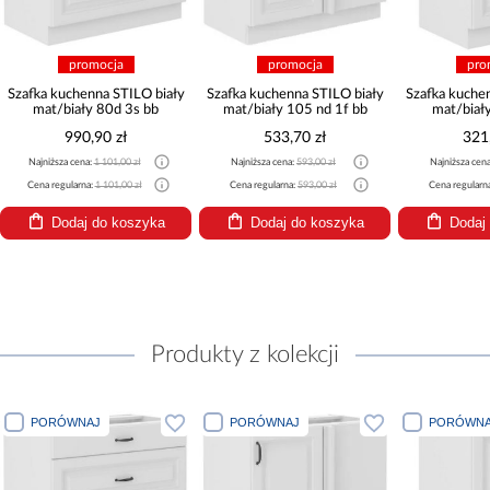
promocja
promocja
pro
Szafka kuchenna STILO biały
Szafka kuchenna STILO biały
Szafka kuche
mat/biały 80d 3s bb
mat/biały 105 nd 1f bb
mat/biał
990,90 zł
533,70 zł
321
Najniższa cena:
1 101,00 zł
Najniższa cena:
593,00 zł
Najniższa cen
Cena regularna:
1 101,00 zł
Cena regularna:
593,00 zł
Cena regularn
Dodaj do koszyka
Dodaj do koszyka
Dodaj
Produkty z kolekcji
PORÓWNAJ
PORÓWNAJ
PORÓWNA