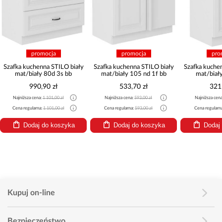
promocja
promocja
pro
Szafka kuchenna STILO biały
Szafka kuchenna STILO biały
Szafka kuche
mat/biały 80d 3s bb
mat/biały 105 nd 1f bb
mat/biał
990,90 zł
533,70 zł
321
Najniższa cena:
1 101,00 zł
Najniższa cena:
593,00 zł
Najniższa cen
Cena regularna:
1 101,00 zł
Cena regularna:
593,00 zł
Cena regularn
Dodaj do koszyka
Dodaj do koszyka
Dodaj
Kupuj on-line
Bezpieczeństwo