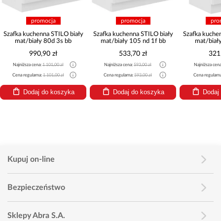
promocja
promocja
pro
Szafka kuchenna STILO biały
Szafka kuchenna STILO biały
Szafka kuche
mat/biały 80d 3s bb
mat/biały 105 nd 1f bb
mat/biał
990,90 zł
533,70 zł
321
Najniższa cena:
1 101,00 zł
Najniższa cena:
593,00 zł
Najniższa cen
Cena regularna:
1 101,00 zł
Cena regularna:
593,00 zł
Cena regularn
Dodaj do koszyka
Dodaj do koszyka
Dodaj
Kupuj on-line
Bezpieczeństwo
Sklepy Abra S.A.