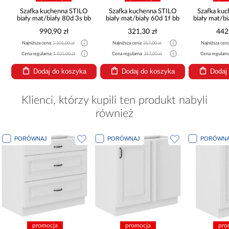
Szafka kuchenna STILO
Szafka kuchenna STILO
Szafka ku
b
biały mat/biały 80d 3s bb
biały mat/biały 60d 1f bb
biały mat/b
990,90 zł
321,30 zł
442
Najniższa cena:
1 101,00 zł
Najniższa cena:
357,00 zł
Najniższa cen
Cena regularna:
1 101,00 zł
Cena regularna:
357,00 zł
Cena regularn
Dodaj do koszyka
Dodaj do koszyka
Dodaj
Klienci, którzy kupili ten produkt nabyli
również
PORÓWNAJ
PORÓWNAJ
PORÓWNA
promocja
promocja
pro