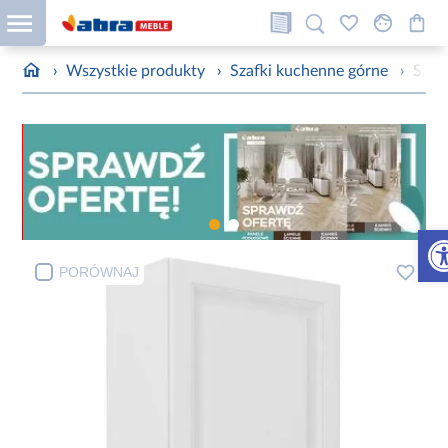
›
Wszystkie produkty
›
Szafki kuchenne górne
›
Szaf
Otw
PORÓWNAJ