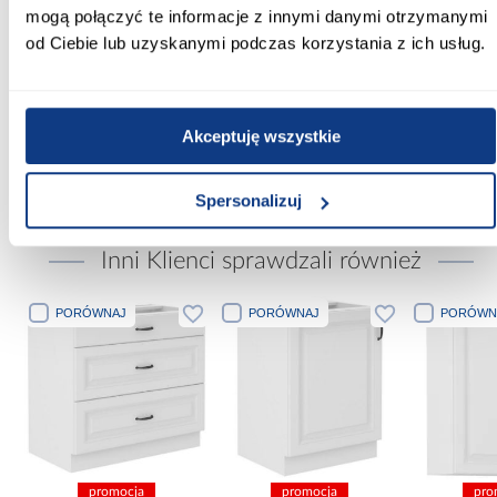
mogą połączyć te informacje z innymi danymi otrzymanymi
Stan produktu:
od Ciebie lub uzyskanymi podczas korzystania z ich usług.
samodzielny montaż
Szerokość szafek kuchennych górnych [cm]:
50.00
Akceptuję wszystkie
Zobacz więcej >
Spersonalizuj
Inni Klienci sprawdzali również
PORÓWNAJ
PORÓWNAJ
PORÓWN
promocja
promocja
pro