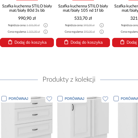
Szafka kuchenna STILO biały
Szafka kuchenna STILO biały
Szafka kuche
mat/biały 80d 3s bb
mat/biały 105 nd 1f bb
mat/biał
990,90 zł
533,70 zł
321
Najniższa cena:
1 101,00 zł
Najniższa cena:
593,00 zł
Najniższa cen
Cena regularna:
1 101,00 zł
Cena regularna:
593,00 zł
Cena regularn
Dodaj do koszyka
Dodaj do koszyka
Dodaj
Produkty z kolekcji
PORÓWNAJ
PORÓWNAJ
PORÓWNA