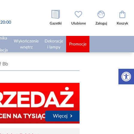
o 20:00
Gazetki
Ulubione
Zaloguj
Koszyk
nika
Wykończenie
Dekoracje
Promocje
wnętrz
i lampy
lacja
f Bb
Otwórz 
Więcej