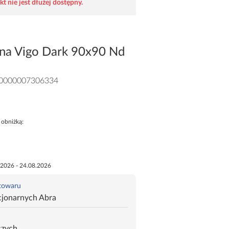
t nie jest dłużej dostępny.
na Vigo Dark 90x90 Nd
0000007306334
 obniżką:
.2026 - 24.08.2026
 towaru
cjonarnych Abra
czych