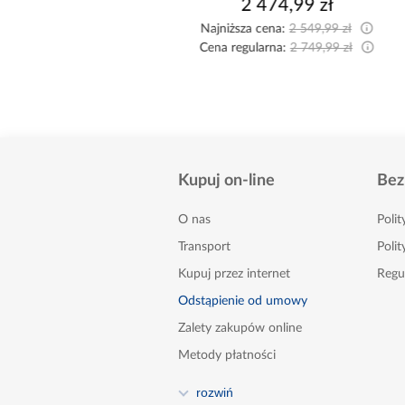
1 799,00 zł
2 474,99 zł
Najniższa cena:
2 549,99 zł
Cena regularna:
2 749,99 zł
Kupuj on-line
Bez
O nas
Poli
Transport
Polit
Kupuj przez internet
Regu
Odstąpienie od umowy
Zalety zakupów online
Metody płatności
FAQ
rozwiń