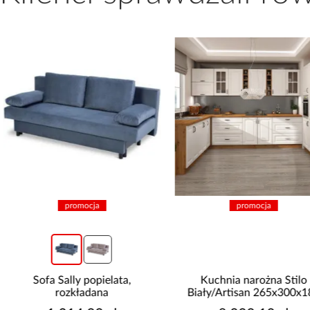
promocja
promocja
Sofa Sally popielata,
Kuchnia narożna Stilo
rozkładana
Biały/Artisan 265x300x180
Cm