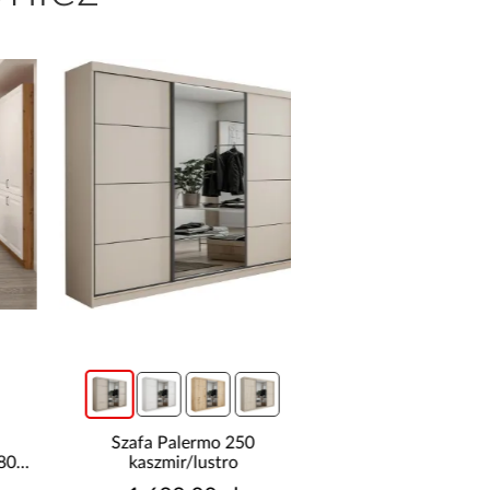
promocja
Szafa Palermo 250
Narożnik z dwo
kaszmir/lustro
pojemnikami Sereno