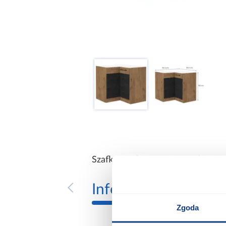
Szafka Kuchenna Vigo Dark 90x9
Informacje
Transp
Zgoda