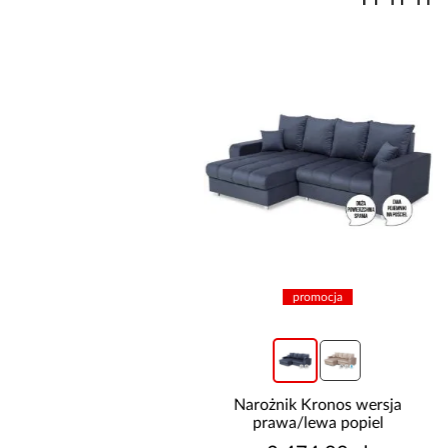
promocja
+4
Szafa Royal 203
Narożnik Kronos wersja
rna/Lamela Wotan
prawa/lewa popiel