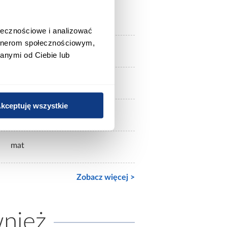
dąb lancelot
ołecznościowe i analizować
artnerom społecznościowym,
czarne
anymi od Ciebie lub
ciemne drewnopodobne
kceptuję wszystkie
mat
mat
Zobacz więcej >
wnież