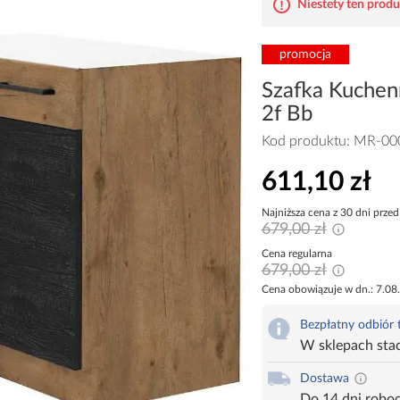
Niestety ten produk
promocja
Szafka Kuchen
2f Bb
Kod produktu:
MR-00
611,10 zł
Najniższa cena z 30 dni przed
679,00 zł
Cena regularna
679,00 zł
Cena obowiązuje w dn.: 7.08
Bezpłatny odbiór
W sklepach sta
Dostawa
Do 14 dni robo