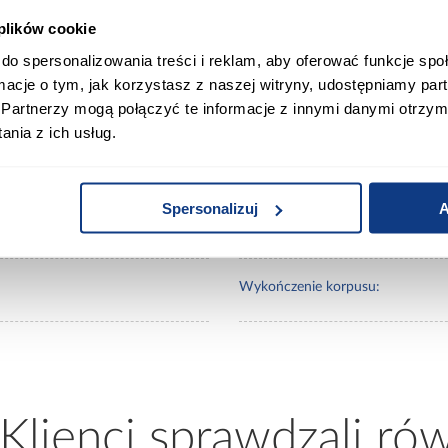
 plików cookie
0
Kolor korpusu:
do spersonalizowania treści i reklam, aby oferować funkcje sp
ormacje o tym, jak korzystasz z naszej witryny, udostępniamy p
0
Wybarwienie frontów dolnych:
Partnerzy mogą połączyć te informacje z innymi danymi otrzym
nia z ich usług.
0
Wybarwienie korpusu:
Spersonalizuj
A
Wykończenie frontów:
Wykończenie korpusu:
 Klienci sprawdzali ró