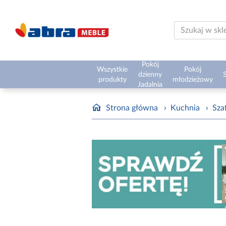
Pokój
Wszystkie
Pokój
dzienny
S
produkty
młodzieżowy
Jadalnia
Strona główna
›
Kuchnia
›
Sza