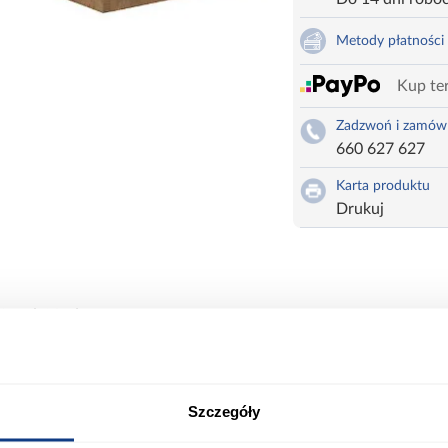
Metody płatności
Kup ter
Zadzwoń i zamów
660 627 627
Karta produktu
Drukuj
0 Nd 2f Bb
ort
Informacje o produkcie
Szczegóły