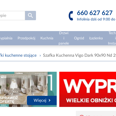
660 627 627
Infolinia dziś od 9:00 d
Drzwi
Tech
ypialnia
Przedpokój
Kuchnia
i
Ogród
Łazienka
i
panele
Insta
fki kuchenne stojące
›
Szafka Kuchenna Vigo Dark 90x90 Nd 2
Więcej