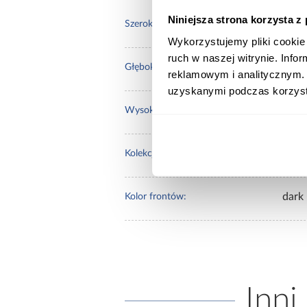
Niniejsza strona korzysta z
84.4
Szerokość [cm]:
Wykorzystujemy pliki cookie 
ruch w naszej witrynie. Inf
84.4
Głębokość [cm]:
reklamowym i analitycznym. 
uzyskanymi podczas korzysta
82.0
Wysokość [cm]:
Vigo
Kolekcja:
dark
Kolor frontów:
Inni