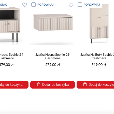
PORÓWNAJ
PORÓWNAJ
PORÓWN
Szafka Nocna Sophie 29
Szafka Na Buty Sophie 25
Szafka Na B
Cashmere
Cashmere
Cas
279,00 zł
519,00 zł
619
Dodaj do koszyka
Dodaj do koszyka
Dodaj