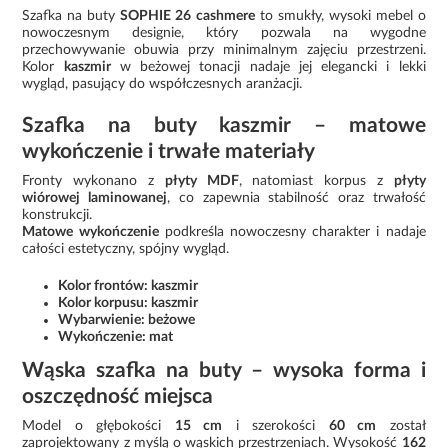
Szafka na buty
SOPHIE 26 cashmere
to smukły, wysoki mebel o
nowoczesnym designie, który pozwala na wygodne
przechowywanie obuwia przy minimalnym zajęciu przestrzeni.
Kolor
kaszmir
w beżowej tonacji nadaje jej elegancki i lekki
wygląd, pasujący do współczesnych aranżacji.
Szafka na buty kaszmir – matowe
wykończenie i trwałe materiały
Fronty wykonano z
płyty MDF
, natomiast korpus z
płyty
wiórowej laminowanej
, co zapewnia stabilność oraz trwałość
konstrukcji.
Matowe wykończenie
podkreśla nowoczesny charakter i nadaje
całości estetyczny, spójny wygląd.
Kolor frontów: kaszmir
Kolor korpusu: kaszmir
Wybarwienie: beżowe
Wykończenie: mat
Wąska szafka na buty – wysoka forma i
oszczędność miejsca
Model o głębokości
15 cm
i szerokości
60 cm
został
zaprojektowany z myślą o wąskich przestrzeniach. Wysokość
162