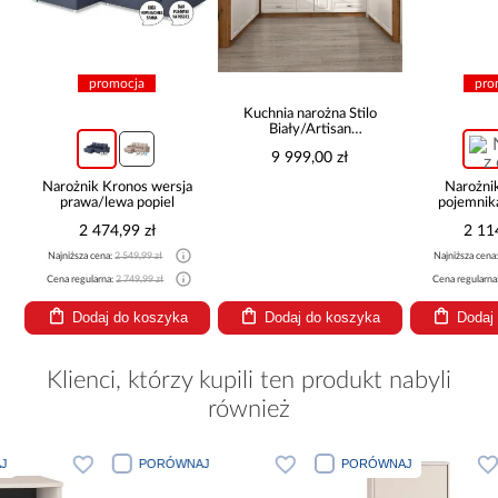
promocja
pro
Kuchnia narożna Stilo
Biały/Artisan
265x300x180 Cm
9 999,00 zł
Narożnik Kronos wersja
Narożni
prawa/lewa popiel
pojemnik
be
2 474,99 zł
2 11
Najniższa cena:
2 549,99 zł
Najniższa cena
Cena regularna:
2 749,99 zł
Cena regularna
Dodaj do koszyka
Dodaj do koszyka
Dodaj
Klienci, którzy kupili ten produkt nabyli
również
PORÓWNAJ
PORÓWNAJ
PORÓWNA