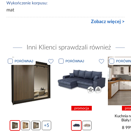
Wykończenie korpusu:
mat
Zobacz więcej >
Inni Klienci sprawdzali również
PORÓWNAJ
PORÓWNAJ
PORÓWN
promocja
pro
Kuchnia n
Biały
265x30
+5
8 99