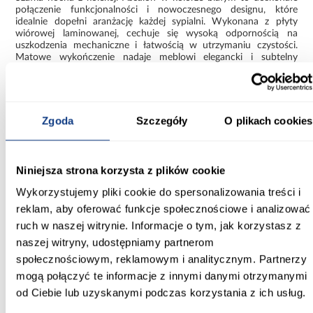
połączenie funkcjonalności i nowoczesnego designu, które
idealnie dopełni aranżację każdej sypialni. Wykonana z płyty
wiórowej laminowanej, cechuje się wysoką odpornością na
uszkodzenia mechaniczne i łatwością w utrzymaniu czystości.
Matowe wykończenie nadaje meblowi elegancki i subtelny
charakter, doskonale wpisujący się w modne, minimalistyczne
wnętrza.
Szafka posiada dwie szuflady, które zapewniają wygodne miejsce
do przechowywania niezbędnych drobiazgów, takich jak książki,
Zgoda
Szczegóły
O plikach cookies
okulary czy ładowarka do telefonu. Stabilna konstrukcja i
staranne wykonanie gwarantują długotrwałe użytkowanie.
Niniejsza strona korzysta z plików cookie
Informacje
Transport
Informacje o pro
Wykorzystujemy pliki cookie do spersonalizowania treści i
reklam, aby oferować funkcje społecznościowe i analizować
Szerokość [cm]:
ruch w naszej witrynie. Informacje o tym, jak korzystasz z
48.00
naszej witryny, udostępniamy partnerom
społecznościowym, reklamowym i analitycznym. Partnerzy
Głębokość [cm]:
mogą połączyć te informacje z innymi danymi otrzymanymi
40.00
od Ciebie lub uzyskanymi podczas korzystania z ich usług.
Wysokość [cm]: