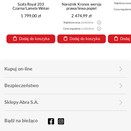
Najniższa cena
Szafa Royal 203
Narożnik Kronos wersja
Czarna/Lamela Wotan
prawa/lewa popiel
Cena regularna
1 799,00 zł
2 474,99 zł
Najniższa cena:
2 549,99 zł
Cena regularna:
2 749,99 zł
Dodaj do koszyka
Dodaj do koszyka
Dodaj
Kupuj on-line
Bezpieczeństwo
Sklepy Abra S.A.
Bądź na bieżąco