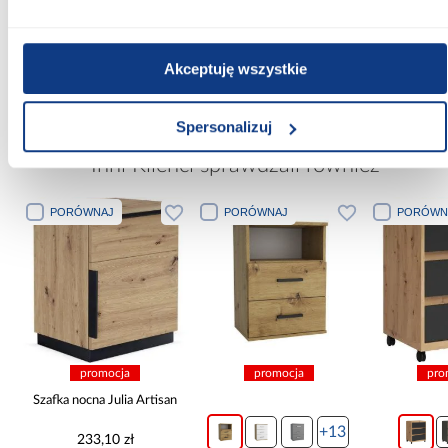
Kolor frontów:
czarny
Akceptuję wszystkie
Zobacz więcej >
Spersonalizuj
Inni Klienci sprawdzali również
PORÓWNAJ
PORÓWNAJ
PORÓWN
promocja
promocja
pro
Szafka nocna Julia Artisan
+13
233,10 zł