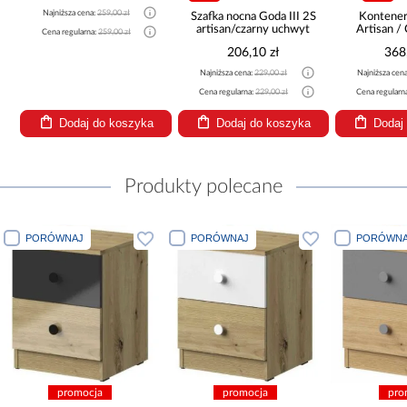
Najniższa cena:
259,00 zł
Szafka nocna Goda III 2S
Kontener
artisan/czarny uchwyt
Artisan /
Cena regularna:
259,00 zł
206,10 zł
368
Najniższa cena:
229,00 zł
Najniższa cen
Cena regularna:
229,00 zł
Cena regularn
Dodaj do koszyka
Dodaj do koszyka
Dodaj
Produkty polecane
PORÓWNAJ
PORÓWNAJ
PORÓWNA
promocja
promocja
pro