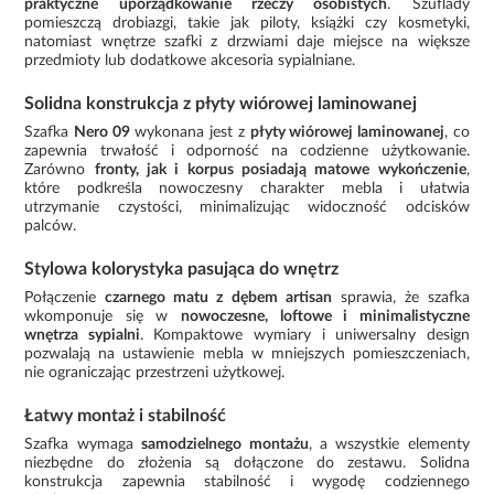
praktyczne uporządkowanie rzeczy osobistych
. Szuflady
pomieszczą drobiazgi, takie jak piloty, książki czy kosmetyki,
natomiast wnętrze szafki z drzwiami daje miejsce na większe
przedmioty lub dodatkowe akcesoria sypialniane.
Solidna konstrukcja z płyty wiórowej laminowanej
Szafka
Nero 09
wykonana jest z
płyty wiórowej laminowanej
, co
zapewnia trwałość i odporność na codzienne użytkowanie.
Zarówno
fronty, jak i korpus posiadają matowe wykończenie
,
które podkreśla nowoczesny charakter mebla i ułatwia
utrzymanie czystości, minimalizując widoczność odcisków
palców.
Stylowa kolorystyka pasująca do wnętrz
Połączenie
czarnego matu z dębem artisan
sprawia, że szafka
wkomponuje się w
nowoczesne, loftowe i minimalistyczne
wnętrza sypialni
. Kompaktowe wymiary i uniwersalny design
pozwalają na ustawienie mebla w mniejszych pomieszczeniach,
nie ograniczając przestrzeni użytkowej.
Łatwy montaż i stabilność
Szafka wymaga
samodzielnego montażu
, a wszystkie elementy
niezbędne do złożenia są dołączone do zestawu. Solidna
konstrukcja zapewnia stabilność i wygodę codziennego