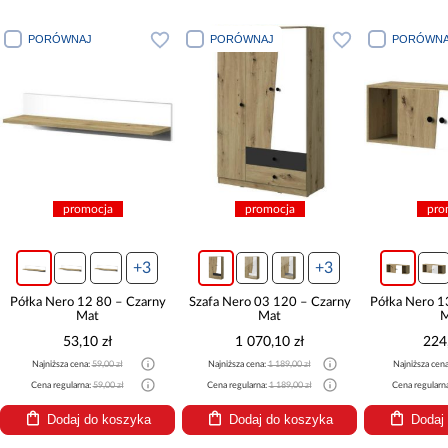
PORÓWNAJ
PORÓWNAJ
PORÓWNA
promocja
promocja
pro
+3
+3
Półka Nero 12 80 – Czarny
Szafa Nero 03 120 – Czarny
Półka Nero 1
Mat
Mat
M
53,10 zł
1 070,10 zł
224
Najniższa cena:
59,00 zł
Najniższa cena:
1 189,00 zł
Najniższa cen
Cena regularna:
59,00 zł
Cena regularna:
1 189,00 zł
Cena regularn
Dodaj do koszyka
Dodaj do koszyka
Dodaj