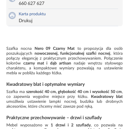
660 627 627
Karta produktu
Drukuj
Szafka nocna
Nero 09 Czarny Mat
to propozycja dla osób
poszukujących
nowoczesnej, funkcjonalnej szafki nocnej
, która
połączy elegancję z praktycznym przechowywaniem. Połączenie
kolorów
czarny mat i dąb artisan
nadaje wnętrzu stylowego
charakteru, a kompaktowe wymiary pozwalają na ustawienie
mebla w pobliżu każdego łóżka.
Kwadratowy blat i optymalne wymiary
Szafka ma
szerokość 40 cm, głębokość 40 cm i wysokość 50 cm
,
co zapewnia wygodne miejsce przy łóżku.
Kwadratowy blat
umożliwia ustawienie lampki nocnej, budzika lub drobnych
akcesoriów, które chcemy mieć zawsze pod ręką.
Praktyczne przechowywanie – drzwi i szuflady
Mebel wyposażono w
1 drzwi i 2 szuflady
, co pozwala na