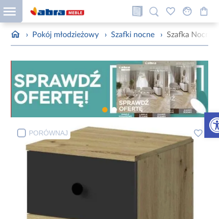
›
Pokój młodzieżowy
›
Szafki nocne
›
Szafka Nocna 
Otw
PORÓWNAJ