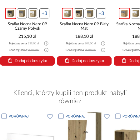
+3
+3
Szafka Nocna Nero 09
Szafka Nocna Nero 09 Biały
Szafka Nocna
Czarny Połysk
Mat
M
215,10 zł
188,10 zł
188
Najniższa cena:
239,00 zł
Najniższa cena:
209,00 zł
Najniższa cen
Cena regularna:
239,00 zł
Cena regularna:
209,00 zł
Cena regularn
Dodaj do koszyka
Dodaj do koszyka
Dodaj
Klienci, którzy kupili ten produkt nabyli
również
PORÓWNAJ
PORÓWNAJ
PORÓWNA