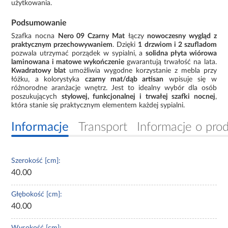
użytkowania.
Podsumowanie
Szafka nocna
Nero 09 Czarny Mat
łączy
nowoczesny wygląd z
praktycznym przechowywaniem
. Dzięki
1 drzwiom i 2 szufladom
pozwala utrzymać porządek w sypialni, a
solidna płyta wiórowa
laminowana i matowe wykończenie
gwarantują trwałość na lata.
Kwadratowy blat
umożliwia wygodne korzystanie z mebla przy
łóżku, a kolorystyka
czarny mat/dąb artisan
wpisuje się w
różnorodne aranżacje wnętrz. Jest to idealny wybór dla osób
poszukujących
stylowej, funkcjonalnej i trwałej szafki nocnej
,
która stanie się praktycznym elementem każdej sypialni.
Informacje
Transport
Informacje o pro
Szerokość [cm]:
40.00
Głębokość [cm]:
40.00
Wysokość [cm]: