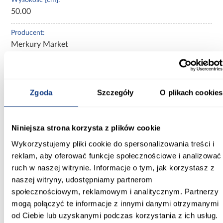
50.00
Producent:
Merkury Market
Kształt blatu:
kwadratowy
Zgoda
Szczegóły
O plikach cookies
Kolor:
czarny mat
Niniejsza strona korzysta z plików cookie
Ilość drzwi:
1-drzwiowa
Wykorzystujemy pliki cookie do spersonalizowania treści i
reklam, aby oferować funkcje społecznościowe i analizować
Ilość szuflad:
ruch w naszej witrynie. Informacje o tym, jak korzystasz z
2-szuflady
naszej witryny, udostępniamy partnerom
społecznościowym, reklamowym i analitycznym. Partnerzy
Kolekcja:
mogą połączyć te informacje z innymi danymi otrzymanymi
szafka nocna
od Ciebie lub uzyskanymi podczas korzystania z ich usług.