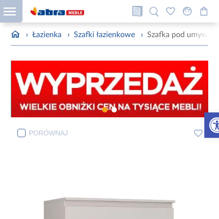
›
Łazienka
›
Szafki łazienkowe
›
Szafka pod umywalk
Otw
PORÓWNAJ