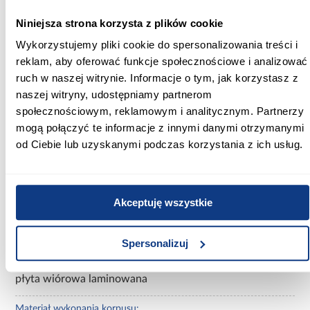
Niniejsza strona korzysta z plików cookie
Szerokość [cm]:
Wykorzystujemy pliki cookie do spersonalizowania treści i
80.00
reklam, aby oferować funkcje społecznościowe i analizować
ruch w naszej witrynie. Informacje o tym, jak korzystasz z
Głębokość [cm]:
naszej witryny, udostępniamy partnerom
50.00
społecznościowym, reklamowym i analitycznym. Partnerzy
Wysokość [cm]:
mogą połączyć te informacje z innymi danymi otrzymanymi
45.00
od Ciebie lub uzyskanymi podczas korzystania z ich usług.
Kolor frontów:
kaszmir
Akceptuję wszystkie
Kolor korpusu:
kaszmir
Spersonalizuj
Materiał wykonania frontu:
płyta wiórowa laminowana
Materiał wykonania korpusu: