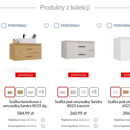
Produkty z kolekcji
PORÓWNAJ
PORÓWNAJ
PORÓWNA
promocja
promocja
pro
+5
+5
Szafka łazienkowa z
Szafka pod umywalkę Sandra
Szafka pod u
umywalką Sandra 802S dąb
802S kaszmir
602S
artisan
584,99 zł
260,99 zł
206
Najniższa cena:
649,99 zł
Najniższa cena:
289,99 zł
Najniższa cen
Cena regularna:
649,99 zł
Cena regularna:
289,99 zł
Cena regularn