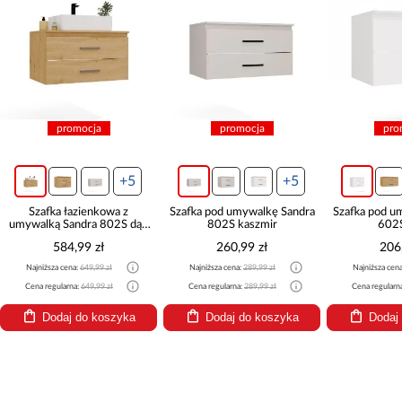
promocja
promocja
pro
+5
+5
Szafka łazienkowa z
Szafka pod umywalkę Sandra
Szafka pod u
umywalką Sandra 802S dąb
802S kaszmir
602S
artisan
584,99 zł
260,99 zł
206
Najniższa cena:
649,99 zł
Najniższa cena:
289,99 zł
Najniższa cen
Cena regularna:
649,99 zł
Cena regularna:
289,99 zł
Cena regularn
Dodaj do koszyka
Dodaj do koszyka
Dodaj