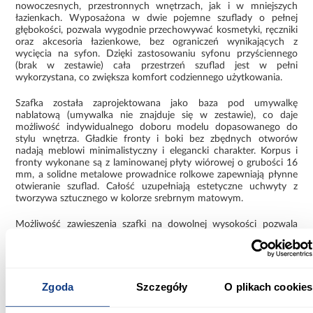
nowoczesnych, przestronnych wnętrzach, jak i w mniejszych
łazienkach. Wyposażona w dwie pojemne szuflady o pełnej
głębokości, pozwala wygodnie przechowywać kosmetyki, ręczniki
oraz akcesoria łazienkowe, bez ograniczeń wynikających z
wycięcia na syfon. Dzięki zastosowaniu syfonu przyściennego
(brak w zestawie) cała przestrzeń szuflad jest w pełni
wykorzystana, co zwiększa komfort codziennego użytkowania.
Szafka została zaprojektowana jako baza pod umywalkę
nablatową (umywalka nie znajduje się w zestawie), co daje
możliwość indywidualnego doboru modelu dopasowanego do
stylu wnętrza. Gładkie fronty i boki bez zbędnych otworów
nadają meblowi minimalistyczny i elegancki charakter. Korpus i
fronty wykonane są z laminowanej płyty wiórowej o grubości 16
mm, a solidne metalowe prowadnice rolkowe zapewniają płynne
otwieranie szuflad. Całość uzupełniają estetyczne uchwyty z
tworzywa sztucznego w kolorze srebrnym matowym.
Możliwość zawieszenia szafki na dowolnej wysokości pozwala
zaoszczędzić przestrzeń i dopasować mebel do indywidualnych
potrzeb użytkowników. Szafka łazienkowa Sandra to doskonałe
połączenie praktyczności, estetyki i trwałości, które podkreśli
charakter nowoczesnej aranżacji.
Zgoda
Szczegóły
O plikach cookies
Informacje
Informacje o produkcie