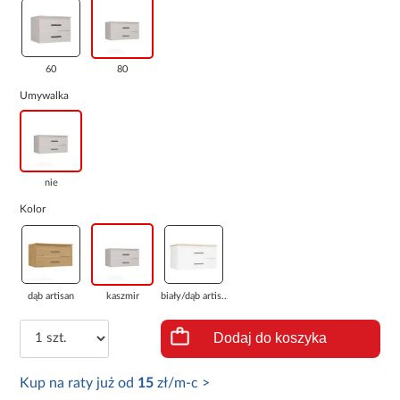
60
80
Umywalka
nie
Kolor
dąb artisan
kaszmir
biały/dąb artis...
Dodaj do koszyka
Kup na raty już od
15
zł/m-c >