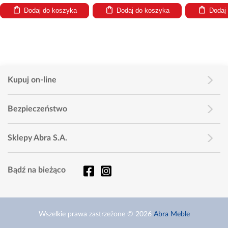
Dodaj do koszyka
Dodaj do koszyka
Dodaj
Kupuj on-line
Bezpieczeństwo
Sklepy Abra S.A.
Bądź na bieżąco
Wszelkie prawa zastrzeżone © 2026
Abra Meble