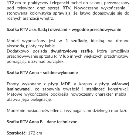
172 cm
to praktyczny i elegancki mebel do salonu, przeznaczony
pod telewizor oraz sprzęt RTV. Nowoczesne wykończenie i
stonowana kolorystyka sprawiają, że łatwo dopasowuje się do
różnych aranżacji wnętrz.
Szafka RTV z szufladą i drzwiami – wygodne przechowywanie
Model wyposażony jest w
1 szufladę
, idealną na drobne
akcesoria, piloty czy kable.
Dodatkowo posiada
dwudrzwiową szafkę
, która umożliwia
przechowywanie sprzętu RTV lub innych większych przedmiotów,
pomagając utrzymać porządek.
Szafka RTV Anna – solidne wykonanie
Fronty wykonane z
płyty MDF
, a korpus z
płyty wiórowej
laminowanej
, co zapewnia trwałość i stabilność konstrukcji.
Matowe wykończenie podkreśla nowoczesny charakter mebla i
ułatwia jego pielęgnację.
Model nie posiada oświetlenia i wymaga samodzielnego montażu.
Szafka RTV Anna B – dane techniczne
Szerokość:
172 cm