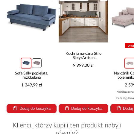
pro
Kuchnia narożna Stilo
Biały/Artisan
265x300x180 Cm
9 999,00 zł
Sofa Sally popielata,
Narożnik 
rozkładana
pojemnik
be
1 349,99 zł
2 59
Najniższa cena
Cena regularna
Dodaj do koszyka
Dodaj do koszyka
Dodaj
Klienci, którzy kupili ten produkt nabyli
również