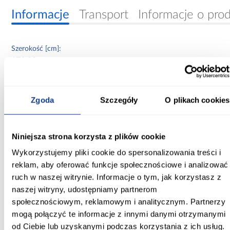
Informacje
Transport
Informacje o pro
Szerokość [cm]:
172.00
Głębokość [cm]:
38.00
Zgoda
Szczegóły
O plikach cookies
Wysokość [cm]:
67.00
Niniejsza strona korzysta z plików cookie
Wybarwienie:
Wykorzystujemy pliki cookie do spersonalizowania treści i
szare
reklam, aby oferować funkcje społecznościowe i analizować
ruch w naszej witrynie. Informacje o tym, jak korzystasz z
Kolor frontów:
naszej witryny, udostępniamy partnerom
szary
społecznościowym, reklamowym i analitycznym. Partnerzy
mogą połączyć te informacje z innymi danymi otrzymanymi
Kolor korpusu:
od Ciebie lub uzyskanymi podczas korzystania z ich usług.
szary/cremona