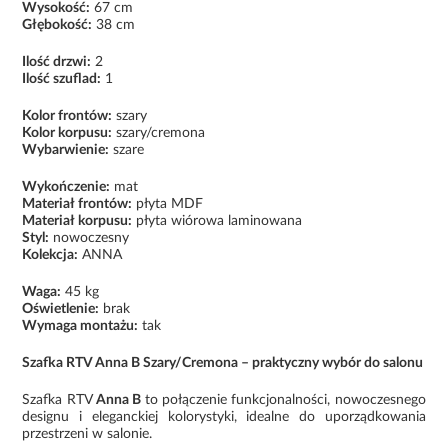
Wysokość:
67 cm
Głębokość:
38 cm
Ilość drzwi:
2
Ilość szuflad:
1
Kolor frontów:
szary
Kolor korpusu:
szary/cremona
Wybarwienie:
szare
Wykończenie:
mat
Materiał frontów:
płyta MDF
Materiał korpusu:
płyta wiórowa laminowana
Styl:
nowoczesny
Kolekcja:
ANNA
Waga:
45 kg
Oświetlenie:
brak
Wymaga montażu:
tak
Szafka RTV Anna B Szary/Cremona – praktyczny wybór do salonu
Szafka RTV
Anna B
to połączenie funkcjonalności, nowoczesnego
designu i eleganckiej kolorystyki, idealne do uporządkowania
przestrzeni w salonie.