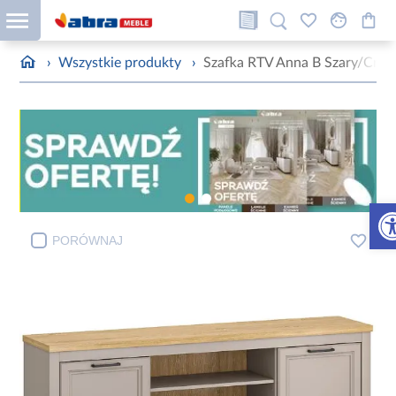
›
Wszystkie produkty
›
Szafka RTV Anna B Szary/Cre
Otw
PORÓWNAJ