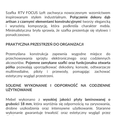
Szafka RTV FOCUS Loft zachwyca nowoczesnym wzornictwem
inspirowanym stylem industrialnym.
Połączenie dekoru dąb
artisan z czarnymi elementami konstrukcyjnymi
tworzy elegancką
i wyrazistą kompozycję, która podkreśla charakter mebla.
Minimalistyczna bryła sprawia, że szafka prezentuje się stylowo i
ponadczasowo.
PRAKTYCZNA PRZESTRZEŃ DO ORGANIZACJI
Przemyślana konstrukcja zapewnia wygodne miejsce do
przechowywania sprzętu elektronicznego oraz codziennych
akcesoriów.
Pojemne zamykane szafki oraz funkcjonalna otwarta
półka
pozwalają uporządkować dekodery, konsole, odtwarzacze
multimedialne, piloty i przewody, pomagając zachować
estetyczny wygląd przestrzeni.
SOLIDNE WYKONANIE I ODPORNOŚĆ NA CODZIENNE
UŻYTKOWANIE
Mebel wykonano z
wysokiej jakości płyty laminowanej o
grubości 18 mm
, która wyróżnia się odpornością na zarysowania,
drobne uszkodzenia oraz intensywne użytkowanie. Staranne
wykonanie gwarantuje trwałość oraz estetyczny wygląd przez