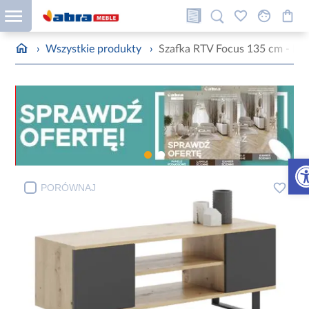
›
Wszystkie produkty
›
Szafka RTV Focus 135 cm - loft
Otw
PORÓWNAJ