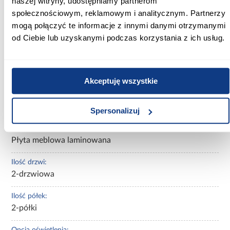
naszej witryny, udostępniamy partnerom
50.00
społecznościowym, reklamowym i analitycznym. Partnerzy
mogą połączyć te informacje z innymi danymi otrzymanymi
Wykończenie frontów:
od Ciebie lub uzyskanymi podczas korzystania z ich usług.
mat
Wykończenie korpusu:
mat
Akceptuję wszystkie
Konstrukcja frontów:
Płyta meblowa laminowana
Spersonalizuj
Konstrukcja korpusu:
Płyta meblowa laminowana
Ilość drzwi:
2-drzwiowa
Ilość półek:
2-półki
Opcja oświetlenia: