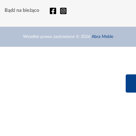
Bądź na bieżąco
Wszelkie prawa zastrzeżone © 2026
Abra Meble
660 627 6
Infolinia dziś od 9