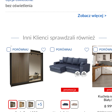
bez oświetlenia
Zobacz więcej >
Inni Klienci sprawdzali również
PORÓWNAJ
PORÓWNAJ
PORÓWN
promocja
pro
Kuchnia n
Biały
265x30
+5
8 99