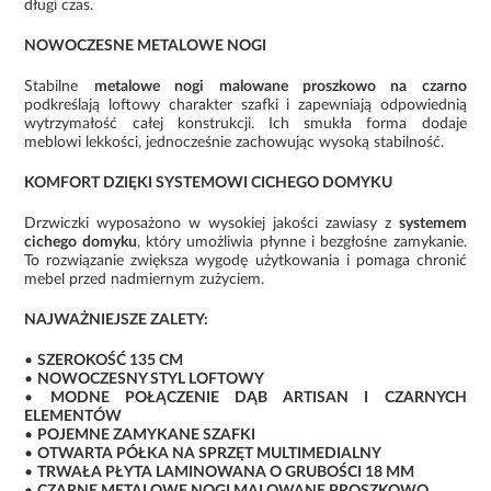
długi czas.
NOWOCZESNE METALOWE NOGI
Stabilne
metalowe nogi malowane proszkowo na czarno
podkreślają loftowy charakter szafki i zapewniają odpowiednią
wytrzymałość całej konstrukcji. Ich smukła forma dodaje
meblowi lekkości, jednocześnie zachowując wysoką stabilność.
KOMFORT DZIĘKI SYSTEMOWI CICHEGO DOMYKU
Drzwiczki wyposażono w wysokiej jakości zawiasy z
systemem
cichego domyku
, który umożliwia płynne i bezgłośne zamykanie.
To rozwiązanie zwiększa wygodę użytkowania i pomaga chronić
mebel przed nadmiernym zużyciem.
NAJWAŻNIEJSZE ZALETY:
•
SZEROKOŚĆ 135 CM
•
NOWOCZESNY STYL LOFTOWY
•
MODNE POŁĄCZENIE DĄB ARTISAN I CZARNYCH
ELEMENTÓW
•
POJEMNE ZAMYKANE SZAFKI
•
OTWARTA PÓŁKA NA SPRZĘT MULTIMEDIALNY
•
TRWAŁA PŁYTA LAMINOWANA O GRUBOŚCI 18 MM
•
CZARNE METALOWE NOGI MALOWANE PROSZKOWO