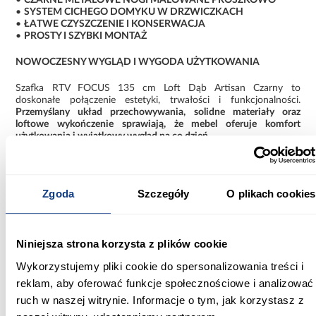
•
SYSTEM CICHEGO DOMYKU W DRZWICZKACH
•
ŁATWE CZYSZCZENIE I KONSERWACJA
•
PROSTY I SZYBKI MONTAŻ
NOWOCZESNY WYGLĄD I WYGODA UŻYTKOWANIA
Szafka RTV FOCUS 135 cm Loft Dąb Artisan Czarny to
doskonałe połączenie estetyki, trwałości i funkcjonalności.
Przemyślany układ przechowywania, solidne materiały oraz
loftowe wykończenie sprawiają, że mebel oferuje komfort
użytkowania i wyjątkowy wygląd na co dzień.
Informacje
Informacje o produkcie
Zgoda
Szczegóły
O plikach cookies
Szerokość [cm]:
135.00
Niniejsza strona korzysta z plików cookie
Głębokość [cm]:
Wykorzystujemy pliki cookie do spersonalizowania treści i
40.00
reklam, aby oferować funkcje społecznościowe i analizować
ruch w naszej witrynie. Informacje o tym, jak korzystasz z
Wysokość [cm]: