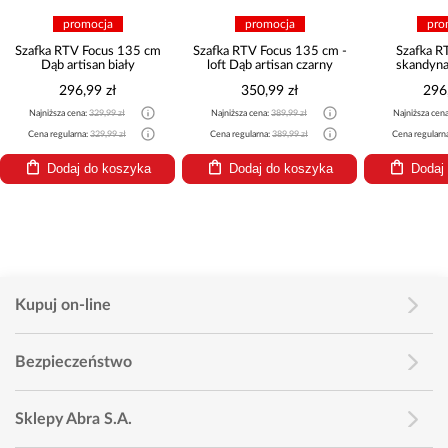
promocja
promocja
pro
Szafka RTV Focus 135 cm
Szafka RTV Focus 135 cm -
Szafka 
Dąb artisan biały
loft Dąb artisan czarny
skandyna
296,99 zł
350,99 zł
296
Najniższa cena:
329,99 zł
Najniższa cena:
389,99 zł
Najniższa cen
Cena regularna:
329,99 zł
Cena regularna:
389,99 zł
Cena regularn
Dodaj do koszyka
Dodaj do koszyka
Dodaj
Kupuj on-line
Bezpieczeństwo
Sklepy Abra S.A.