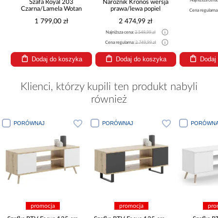
Najniższa cena
Szafa Royal 203
Narożnik Kronos wersja
Czarna/Lamela Wotan
prawa/lewa popiel
Cena regularna
1 799,00 zł
2 474,99 zł
Najniższa cena:
2 549,99 zł
Cena regularna:
2 749,99 zł
Dodaj do koszyka
Dodaj do koszyka
Dodaj
Klienci, którzy kupili ten produkt nabyli
również
PORÓWNAJ
PORÓWNAJ
PORÓWNA
promocja
promocja
pro