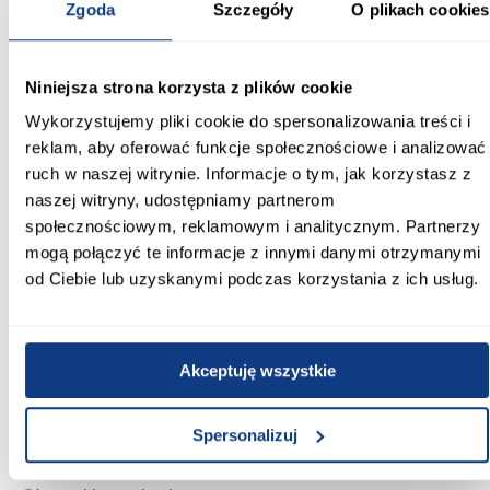
Zgoda
Szczegóły
O plikach cookies
Wybarwienie:
białe
Niniejsza strona korzysta z plików cookie
Kolor frontów:
Wykorzystujemy pliki cookie do spersonalizowania treści i
biały
reklam, aby oferować funkcje społecznościowe i analizować
ruch w naszej witrynie. Informacje o tym, jak korzystasz z
Kolor korpusu:
naszej witryny, udostępniamy partnerom
biały
społecznościowym, reklamowym i analitycznym. Partnerzy
mogą połączyć te informacje z innymi danymi otrzymanymi
Wykończenie frontów:
od Ciebie lub uzyskanymi podczas korzystania z ich usług.
mat
Wykończenie korpusu:
mat
Akceptuję wszystkie
Konstrukcja frontów:
Płyta MDF
Spersonalizuj
Konstrukcja korpusu: