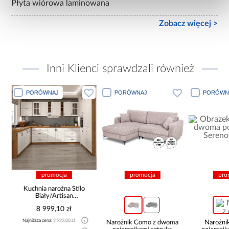
Płyta wiórowa laminowana
Zobacz więcej >
Inni Klienci sprawdzali również
PORÓWNAJ
PORÓWNAJ
PORÓWN
promocja
promocja
pro
Kuchnia narożna Stilo
Biały/Artisan
265x300x180 Cm
8 999,10 zł
Najniższa cena:
9 999,00 zł
Narożnik Como z dwoma
Narożni