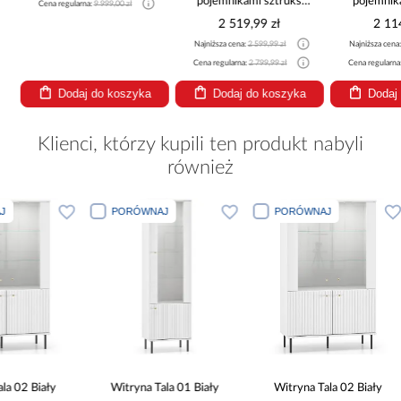
pojemnikami sztruks
pojemnik
Cena regularna:
9 999,00 zł
beżowy
be
2 519,99 zł
2 11
Najniższa cena:
2 599,99 zł
Najniższa cena
Cena regularna:
2 799,99 zł
Cena regularna
Dodaj do koszyka
Dodaj do koszyka
Dodaj
Klienci, którzy kupili ten produkt nabyli
również
J
PORÓWNAJ
PORÓWNAJ
a 02 Biały
Witryna Tala 01 Biały
Witryna Tala 02 Biały