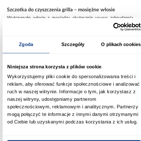
Szczotka do czyszczenia grilla – mosiężne włosie
Wytrzymałe włosie z mosiądzu skutecznie usuwa zabrudzenia,
jednocześnie zapewniając odporność na zużycie i długą
żywotność.
Wygodna szczotka do rusztu z ergonomicznym
Zgoda
Szczegóły
O plikach cookies
uchwytem
Lekka i poręczna konstrukcja z wygodnym trzonkiem oraz
oczkiem do zawieszenia sprawia, że przechowywanie i
Niniejsza strona korzysta z plików cookie
użytkowanie są wyjątkowo komfortowe.
Wykorzystujemy pliki cookie do spersonalizowania treści i
Informacje
Informacje o produkcie
reklam, aby oferować funkcje społecznościowe i analizować
ruch w naszej witrynie. Informacje o tym, jak korzystasz z
naszej witryny, udostępniamy partnerom
Rodzaj asortymentu:
społecznościowym, reklamowym i analitycznym. Partnerzy
akcesoria do grilla
mogą połączyć te informacje z innymi danymi otrzymanymi
od Ciebie lub uzyskanymi podczas korzystania z ich usług.