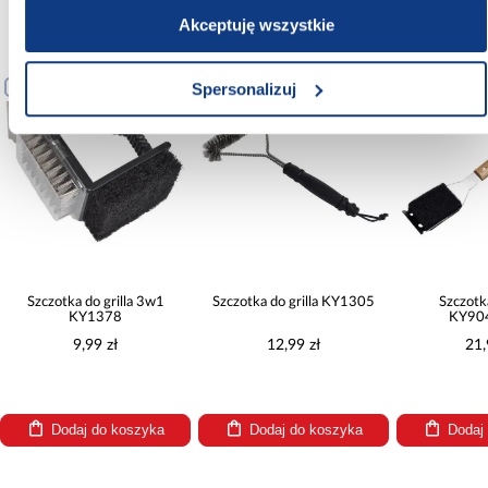
Klienci, którzy kupili ten produkt nabyli
Akceptuję wszystkie
również
Spersonalizuj
PORÓWNAJ
PORÓWNAJ
PORÓWNA
Szczotka do grilla 3w1
Szczotka do grilla KY1305
Szczotka
KY1378
KY90
9,99 zł
12,99 zł
21,
Dodaj do koszyka
Dodaj do koszyka
Dodaj