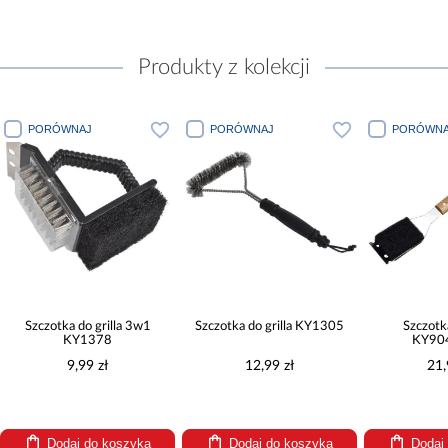
Produkty z kolekcji
PORÓWNAJ
PORÓWNAJ
PORÓWNA
Szczotka do grilla 3w1
Szczotka do grilla KY1305
Szczotka
KY1378
KY90
9,99 zł
12,99 zł
21,
Dodaj do koszyka
Dodaj do koszyka
Dodaj