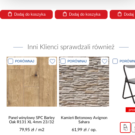
Dodaj do koszyka
Dodaj do koszyka
Dodaj
Inni Klienci sprawdzali również
PORÓWNAJ
PORÓWNAJ
PORÓWN
pro
Panel winylowy SPC Barley
Kamień Betonowy Avignon
t
Oak R131 XL 4mm 23/32
Sahara
79,95 zł / m2
61,99 zł / op.