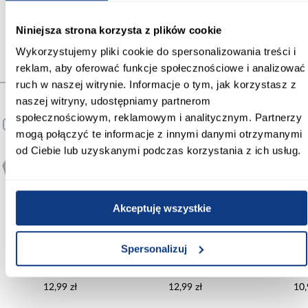
Niniejsza strona korzysta z plików cookie
Wykorzystujemy pliki cookie do spersonalizowania treści i
reklam, aby oferować funkcje społecznościowe i analizować
Produkty alternatywne
ruch w naszej witrynie. Informacje o tym, jak korzystasz z
naszej witryny, udostępniamy partnerom
społecznościowym, reklamowym i analitycznym. Partnerzy
PORÓWNAJ
PORÓWNAJ
PORÓWNA
mogą połączyć te informacje z innymi danymi otrzymanymi
od Ciebie lub uzyskanymi podczas korzystania z ich usług.
Akceptuję wszystkie
Spersonalizuj
Tacki do grillowania 4 szt
Tacki do grillowania 2 szt
Tacki do gril
34x23x2,8 cm
32x26,5x6,4 cm KY6416
cm KY3
KY330000ALP
12,99 zł
12,99 zł
10,