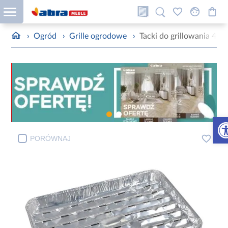
›
Ogród
›
Grille ogrodowe
›
Tacki do grillowania 4
Otw
PORÓWNAJ