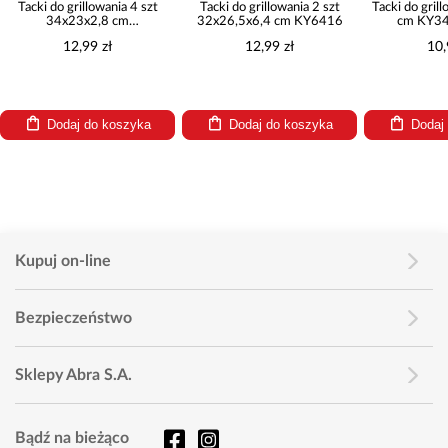
Tacki do grillowania 4 szt
Tacki do grillowania 2 szt
Tacki do gril
34x23x2,8 cm
32x26,5x6,4 cm KY6416
cm KY3
KY330000ALP
12,99 zł
12,99 zł
10,
Dodaj do koszyka
Dodaj do koszyka
Dodaj
Kupuj on-line
Bezpieczeństwo
Sklepy Abra S.A.
Bądź na bieżąco