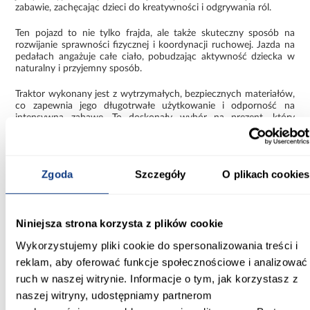
zabawie, zachęcając dzieci do kreatywności i odgrywania ról.
Ten pojazd to nie tylko frajda, ale także skuteczny sposób na
rozwijanie sprawności fizycznej i koordynacji ruchowej. Jazda na
pedałach angażuje całe ciało, pobudzając aktywność dziecka w
naturalny i przyjemny sposób.
Traktor wykonany jest z wytrzymałych, bezpiecznych materiałów,
co zapewnia jego długotrwałe użytkowanie i odporność na
intensywną zabawę. To doskonały wybór na prezent, który
zapewni godziny radosnej rozrywki na podwórku, w ogrodzie lub
w domu.
Wybierz traktor na pedały i spraw, by każdy dzień Twojego
Zgoda
Szczegóły
O plikach cookies
dziecka był pełen ruchu, uśmiechu i przygód!
Informacje
Informacje o produkcie
Niniejsza strona korzysta z plików cookie
Wykorzystujemy pliki cookie do spersonalizowania treści i
Kolor:
reklam, aby oferować funkcje społecznościowe i analizować
czerwony
ruch w naszej witrynie. Informacje o tym, jak korzystasz z
naszej witryny, udostępniamy partnerom
Materiał wykonania: