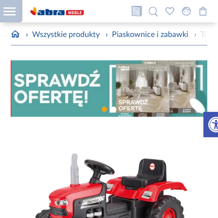
›
Wszystkie produkty
›
Piaskownice i zabawki
›
Trak
Otw