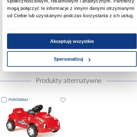
społecznościowym, reklamowym i analitycznym. Partnerzy
tworzywo sztuczne
mogą połączyć te informacje z innymi danymi otrzymanymi
od Ciebie lub uzyskanymi podczas korzystania z ich usług.
Waga [kg]:
11
Wymaga złożenia:
Akceptuję wszystkie
Tak
Spersonalizuj
Produkty alternatywne
PORÓWNAJ