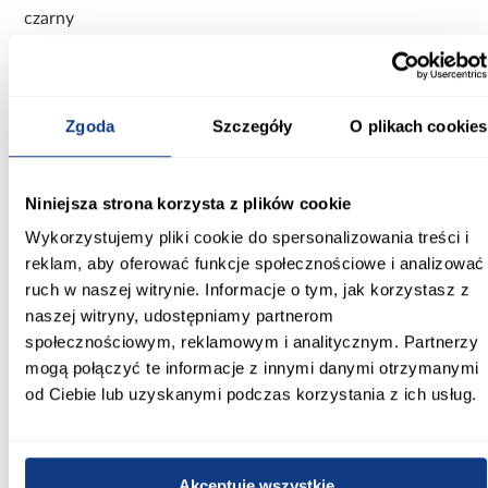
czarny
Materiał wykonania:
Metal
Zgoda
Szczegóły
O plikach cookies
Sposób montażu:
przykręcany
Niniejsza strona korzysta z plików cookie
Rozstaw otworów montażowych [mm]:
96
Wykorzystujemy pliki cookie do spersonalizowania treści i
reklam, aby oferować funkcje społecznościowe i analizować
ruch w naszej witrynie. Informacje o tym, jak korzystasz z
naszej witryny, udostępniamy partnerom
społecznościowym, reklamowym i analitycznym. Partnerzy
Inni Klienci sprawdzali również
mogą połączyć te informacje z innymi danymi otrzymanymi
od Ciebie lub uzyskanymi podczas korzystania z ich usług.
PORÓWNAJ
PORÓWNAJ
PORÓWN
Akceptuję wszystkie