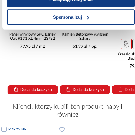
Spersonalizuj
Panel winylowy SPC Barley
Kamień Betonowy Avignon
t
Oak R131 XL 4mm 23/32
Sahara
79,95 zł / m2
61,99 zł / op.
Krzesło s
Blac
79,
Dodaj do koszyka
Dodaj do koszyka
Dodaj
Klienci, którzy kupili ten produkt nabyli
również
PORÓWNAJ