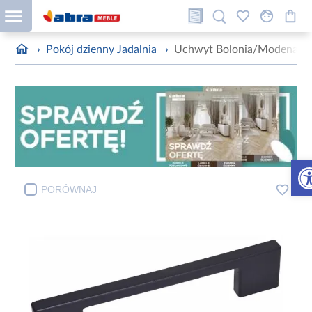
›
Pokój dzienny Jadalnia
›
Uchwyt Bolonia/Modena (9
Otw
PORÓWNAJ