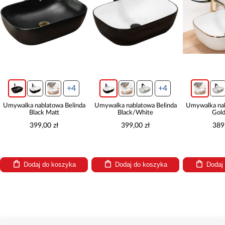
+4
+4
Umywalka nablatowa Belinda
Umywalka nablatowa Belinda
Umywalka nab
Black Matt
Black/White
Gol
399,00 zł
399,00 zł
389
Dodaj do koszyka
Dodaj do koszyka
Dodaj