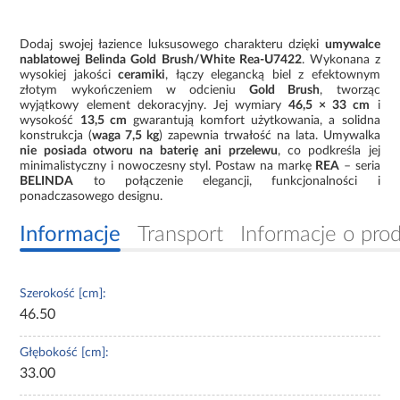
Dodaj swojej łazience luksusowego charakteru dzięki
umywalce
nablatowej Belinda Gold Brush/White Rea-U7422
. Wykonana z
wysokiej jakości
ceramiki
, łączy elegancką biel z efektownym
złotym wykończeniem w odcieniu
Gold Brush
, tworząc
wyjątkowy element dekoracyjny. Jej wymiary
46,5 × 33 cm
i
wysokość
13,5 cm
gwarantują komfort użytkowania, a solidna
konstrukcja (
waga 7,5 kg
) zapewnia trwałość na lata. Umywalka
nie posiada otworu na baterię ani przelewu
, co podkreśla jej
minimalistyczny i nowoczesny styl. Postaw na markę
REA
– seria
BELINDA
to połączenie elegancji, funkcjonalności i
ponadczasowego designu.
Informacje
Transport
Informacje o pro
Szerokość [cm]:
46.50
Głębokość [cm]:
33.00