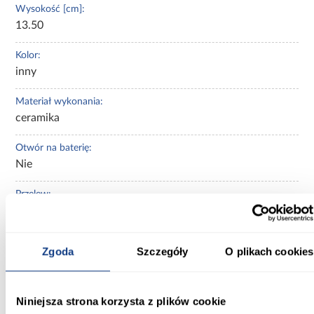
Wysokość [cm]:
13.50
Kolor:
inny
Materiał wykonania:
ceramika
Otwór na baterię:
Nie
Przelew:
Nie
Bateria w zestawie:
Zgoda
Szczegóły
O plikach cookies
Nie
Marka produktu:
Niniejsza strona korzysta z plików cookie
REA