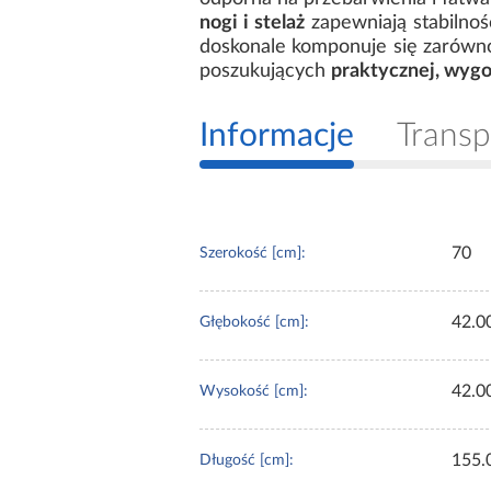
nogi i stelaż
zapewniają stabilnoś
doskonale komponuje się zarówno
poszukujących
praktycznej, wyg
Informacje
Transp
70
Szerokość [cm]:
42.0
Głębokość [cm]:
42.0
Wysokość [cm]:
155.
Długość [cm]: