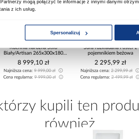
Partnerzy mogą połączyć te informacje z innymi danymi otrzym
nia z ich usług.
promocja
promocja
Spersonalizuj
A
Kuchnia narożna Stilo
Sofa rozkładana Foster z
Biały/Artisan 265x300x180
pojemnikiem beżowa
Cm
8 999,10 zł
2 295,99 zł
Najniższa cena:
9 999,00 zł
Najniższa cena:
2 299,99 zł
Cena regularna:
9 999,00 zł
Cena regularna:
2 499,99 zł
 którzy kupili ten produ
również