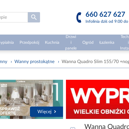
660 627 627
Infolinia dziś od 9:00 d
Drzwi
Tech
ypialnia
Przedpokój
Kuchnia
i
Ogród
Łazienka
i
panele
Insta
nny
›
Wanny prostokątne
›
Wanna Quadro Slim 155/70 +nog
Więcej
Wanna Quadro