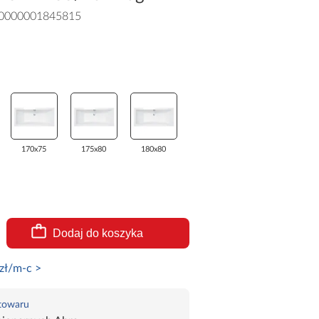
0000001845815
170x75
175x80
180x80
Dodaj do koszyka
zł/m-c >
 towaru