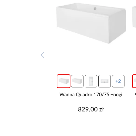
+2
+2
Quadro 165/75 +nogi
Wanna Quadro 170/75 +nogi
769,00 zł
829,00 zł