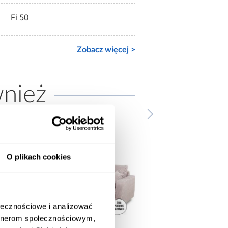
Fi 50
Zobacz więcej >
wnież
O plikach cookies
ołecznościowe i analizować
artnerom społecznościowym,