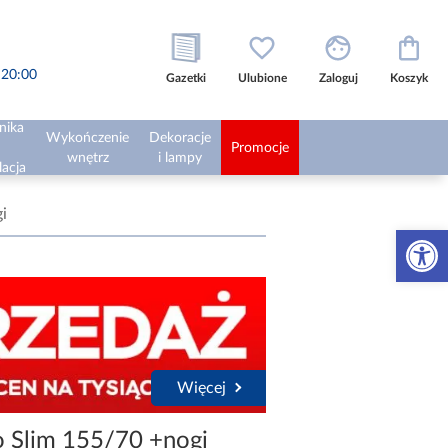
o 20:00
Gazetki
Ulubione
Zaloguj
Koszyk
nika
Wykończenie
Dekoracje
Promocje
wnętrz
i lampy
lacja
i
Otwórz 
Więcej
 Slim 155/70 +nogi