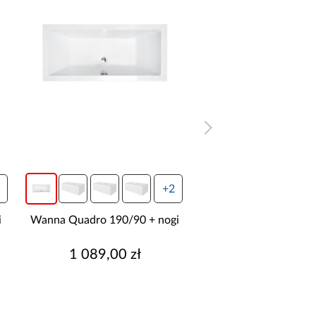
+2
i
Wanna Quadro 190/90 + nogi
Wanna Quadro Slim 
+nogi
1 089,00 zł
1 049,00 z