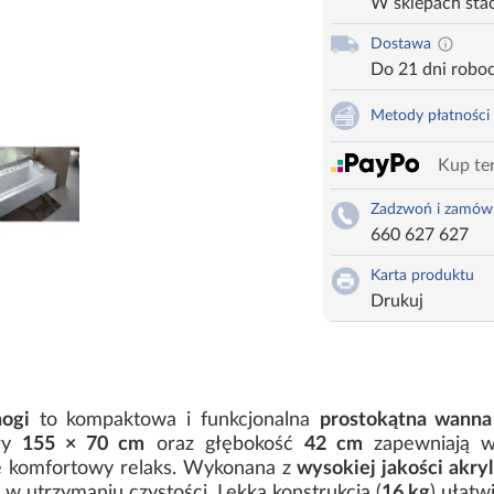
W sklepach sta
Dostawa
Do 21 dni robo
Metody płatności
Kup ter
Zadzwoń i zamów
660 627 627
Karta produktu
Drukuj
ogi
to kompaktowa i funkcjonalna
prostokątna wanna
ary
155 × 70 cm
oraz głębokość
42 cm
zapewniają w
 komfortowy relaks. Wykonana z
wysokiej jakości akry
w utrzymaniu czystości. Lekka konstrukcja (
16 kg
) ułatw