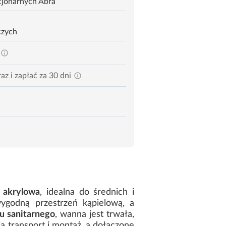
cjonarnych Abra
czych
az i zapłać za 30 dni
 akrylowa
, idealna do średnich i
ygodną przestrzeń kąpielową, a
lu sanitarnego
, wanna jest trwała,
ia transport i montaż, a dołączone