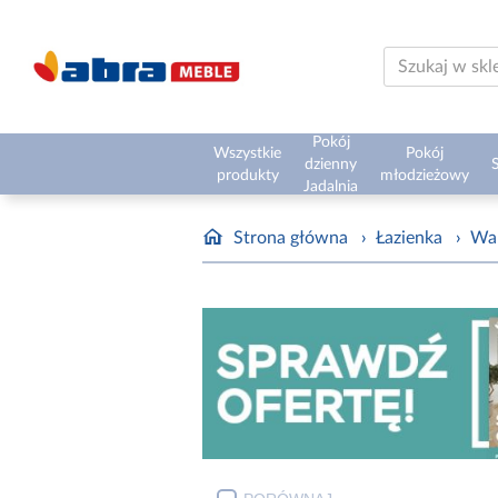
Pokój
Wszystkie
Pokój
dzienny
S
produkty
młodzieżowy
Jadalnia
Strona główna
›
Łazienka
›
Wa