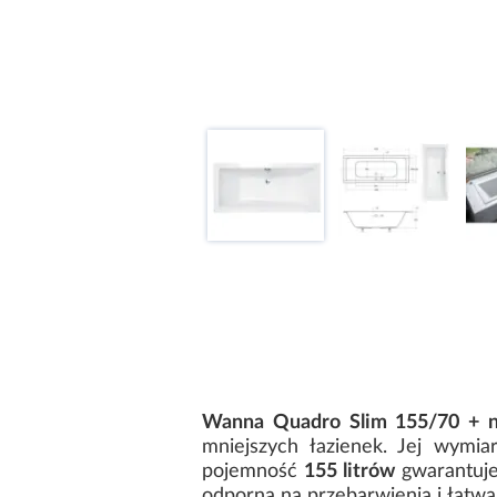
Wanna Quadro Slim 155/70 + n
mniejszych łazienek. Jej wymi
pojemność
155 litrów
gwarantuje
odporna na przebarwienia i łatwa 