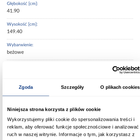
Głębokość [cm]:
41.90
Wysokość [cm]:
149.40
Wybarwienie:
beżowe
Kolor korpusu:
dąb Mauvella/Piaskowy
Kolor frontów:
Zgoda
Szczegóły
O plikach cookies
piaskowy
Ilość półek:
Niniejsza strona korzysta z plików cookie
5-półek
Wykorzystujemy pliki cookie do spersonalizowania treści i
reklam, aby oferować funkcje społecznościowe i analizować
Ilość szuflad:
ruch w naszej witrynie. Informacje o tym, jak korzystasz z
bez szuflad