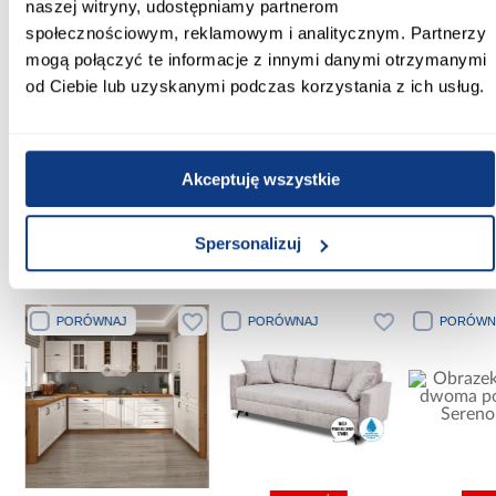
naszej witryny, udostępniamy partnerom
Ilość drzwi:
społecznościowym, reklamowym i analitycznym. Partnerzy
2-drzwiowa
mogą połączyć te informacje z innymi danymi otrzymanymi
od Ciebie lub uzyskanymi podczas korzystania z ich usług.
Rodzaj drzwi:
uchylne
Zobacz więcej >
Akceptuję wszystkie
Spersonalizuj
Inni Klienci sprawdzali również
PORÓWNAJ
PORÓWNAJ
PORÓWN