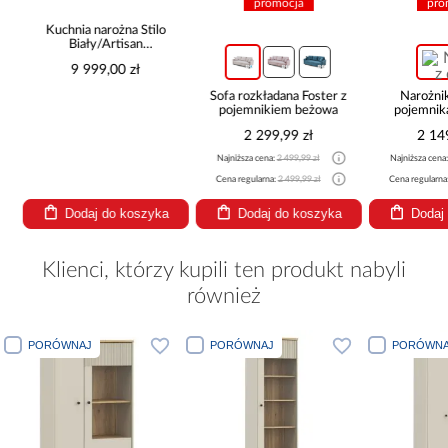
promocja
pro
Kuchnia narożna Stilo
Biały/Artisan
265x300x180 Cm
9 999,00 zł
Sofa rozkładana Foster z
Narożni
pojemnikiem beżowa
pojemnik
be
2 299,99 zł
2 14
Najniższa cena:
2 499,99 zł
Najniższa cena
Cena regularna:
2 499,99 zł
Cena regularna
Dodaj do koszyka
Dodaj do koszyka
Dodaj
Klienci, którzy kupili ten produkt nabyli
również
PORÓWNAJ
PORÓWNAJ
PORÓWNA