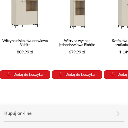
Witryna niska dwudrzwiowa
Witryna wysoka
Szafa dw
Bixbite
jednodrzwiowa Bixbite
szuflada
809,99 zł
679,99 zł
1 14
Dodaj do koszyka
Dodaj do koszyka
Dodaj
Kupuj on-line