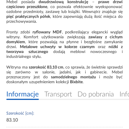
Mebel posiada
dwudrzwiową konstrukcję
–
prawe drzwi
częściowo przeszklone
, co pozwala efektownie wyeksponować
ozdobne przedmioty, zastawę lub książki. Wewnątrz znajduje się
pięć praktycznych półek
, które zapewniają dużą ilość miejsca do
przechowywania.
Fronty zdobi
ryflowany MDF
, podkreślający elegancki wygląd
witryny. Komfort użytkowania zwiększają
zawiasy z cichym
domykiem
, które pozwalają na płynne i bezgłośne zamykanie
drzwi.
Metalowe uchwyty w kolorze czarnym
oraz
nóżki z
tworzywa sztucznego
dodają meblowi nowoczesnego i
industrialnego stylu.
Witryna ma
szerokość 83,10 cm
, co sprawia, że świetnie sprawdzi
się zarówno w salonie, jadalni, jak i gabinecie. Mebel
przeznaczony jest do
samodzielnego montażu
i może być
doskonałym uzupełnieniem kolekcji
Bixbite
.
Informacje
Transport
Do pobrania
Inf
Szerokość [cm]:
83.10