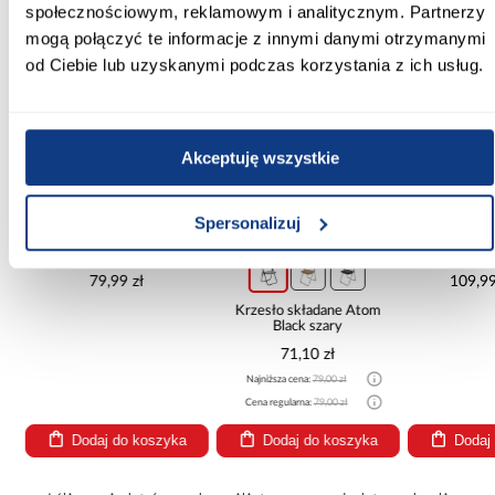
społecznościowym, reklamowym i analitycznym. Partnerzy
PORÓWNAJ
PORÓWNAJ
PORÓWN
mogą połączyć te informacje z innymi danymi otrzymanymi
od Ciebie lub uzyskanymi podczas korzystania z ich usług.
Akceptuję wszystkie
promocja
Spersonalizuj
Krzesło ogrodowe
Elastycz
plastikowe Eden antracyt
Mineral
79,99 zł
109,99
Krzesło składane Atom
6
Black szary
71,10 zł
Najniższa cena:
79,00 zł
Cena regularna:
79,00 zł
Dodaj do koszyka
Dodaj do koszyka
Dodaj