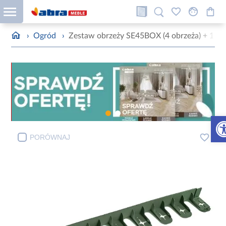
›
Ogród
›
Zestaw obrzeży SE45BOX (4 obrzeża) + 12 k
Otw
PORÓWNAJ