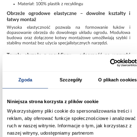
Materiał: 100% plastik z recyklingu
Obrzeże ogrodowe elastyczne – dowolne kształty i
łatwy montaż
Wysoka elastyczność pozwala na formowanie łuków i
dopasowanie obrzeża do dowolnego układu ogrodu. Modułowa
budowa oraz dołączone kotwy montażowe umożliwiają szybki i
stabilny montaż bez użycia specjalistycznych narzędzi.
Trwałe obrzeże z recyklingu – odporność na warunki
zewnętrzne
Produkt jest odporny na wilgoć, mróz, promieniowanie UV oraz
działanie substancji chemicznych, takich jak sól czy kwaśne
Zgoda
Szczegóły
O plikach cookies
deszcze. Dzięki temu zachowuje swoją funkcjonalność i
estetyczny wygląd przez wiele sezonów.
Informacje
Informacje o produkcie
Niniejsza strona korzysta z plików cookie
Wykorzystujemy pliki cookie do spersonalizowania treści i
reklam, aby oferować funkcje społecznościowe i analizować
ruch w naszej witrynie. Informacje o tym, jak korzystasz z
Inni Klienci sprawdzali również
naszej witryny, udostępniamy partnerom