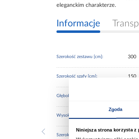
eleganckim charakterze.
Informacje
Transp
300
Szerokość zestawu [cm]:
150
Szerokość szafy [cm]:
62
Głębokość szafy [cm]:
Zgoda
200
Wysokość szafy [cm]:
Niniejsza strona korzysta z
150
Szerokość komody [cm]: