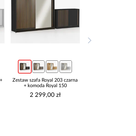
 +
Zestaw szafa Royal 203 czarna
Zestaw szafa Royal 20
+ komoda Royal 150
komoda Royal 1
2 299,00 zł
2 299,00 z