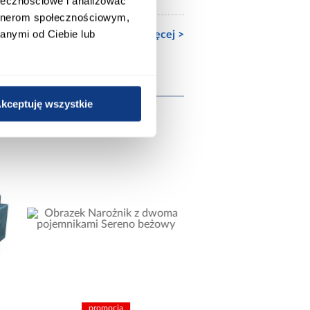
ołecznościowe i analizować
artnerom społecznościowym,
anymi od Ciebie lub
Zobacz więcej >
wnież
kceptuję wszystkie
promocja
promocja