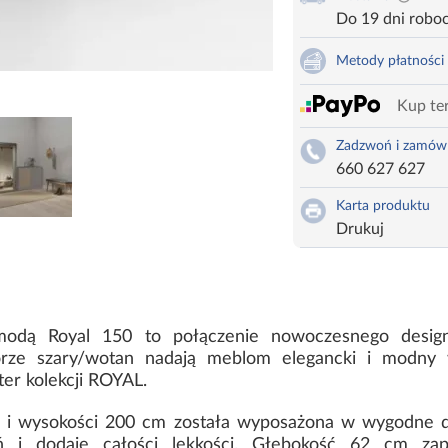
Do 19 dni robo
Metody płatności
Kup ter
Zadzwoń i zamów
660 627 627
Karta produktu
Drukuj
odą Royal 150 to połączenie nowoczesnego designu
orze szary/wotan nadają meblom elegancki i modny
ter kolekcji ROYAL.
m i wysokości 200 cm została wyposażona w wygodne d
eń i dodaje całości lekkości. Głębokość 62 cm z