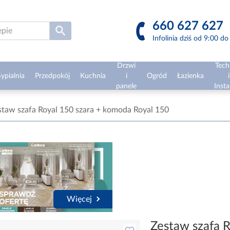
660 627 627
Infolinia dziś od 9:00 d
Drzwi
Tech
ypialnia
Przedpokój
Kuchnia
i
Ogród
Łazienka
i
panele
Insta
staw szafa Royal 150 szara + komoda Royal 150
Więcej
Zestaw szafa 