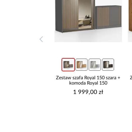
szafa Royal 150 czarna
Zestaw szafa Royal 150 szara +
komoda Royal 150
komoda Royal 150
1 999,00 zł
1 999,00 zł