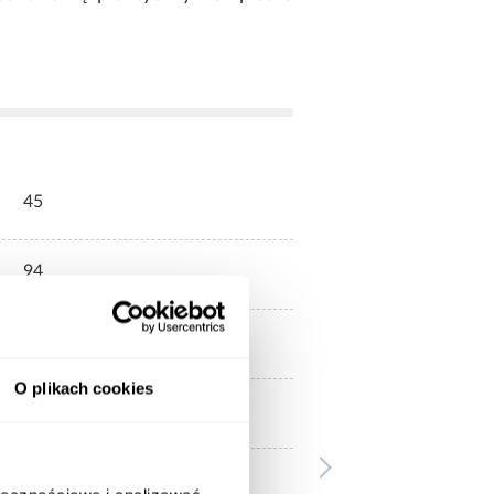
45
94
szare
O plikach cookies
szary/wotan
szary/wotan