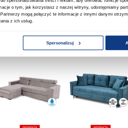
do spersonalizowania treści i reklam, aby oferować funkcje sp
ormacje o tym, jak korzystasz z naszej witryny, udostępniamy p
Partnerzy mogą połączyć te informacje z innymi danymi otrzym
nia z ich usług.
 Klienci sprawdzali ró
Spersonalizuj
A
promocja
promocja