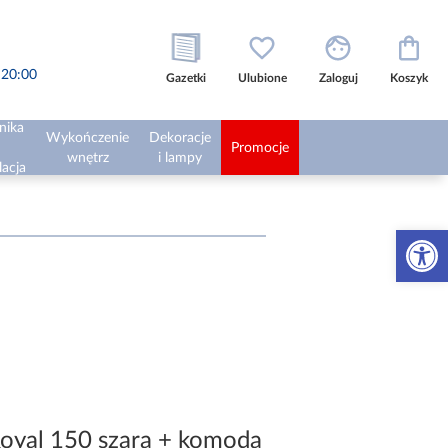
o 20:00
Gazetki
Ulubione
Zaloguj
Koszyk
nika
Wykończenie
Dekoracje
Promocje
wnętrz
i lampy
lacja
Otwórz 
Royal 150 szara + komoda