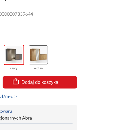
0000007339644
szary
wotan
Dodaj do koszyka
zł/m-c >
 towaru
cjonarnych Abra