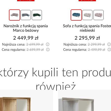
Narożnik z funkcją spania
Sofa z funkcją spania Foster
Marco beżowy
niebieski
2 449,99 zł
2 295,99 zł
Najniższa cena:
2 699,99 zł
Najniższa cena:
2 299,99 zł
Cena regularna:
2 699,99 zł
Cena regularna:
2 499,99 zł
 którzy kupili ten produ
również