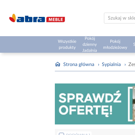
Pokój
Wszystkie
Pokój
dzienny
S
produkty
młodzieżowy
Jadalnia
Strona główna
›
Sypialnia
›
Ze