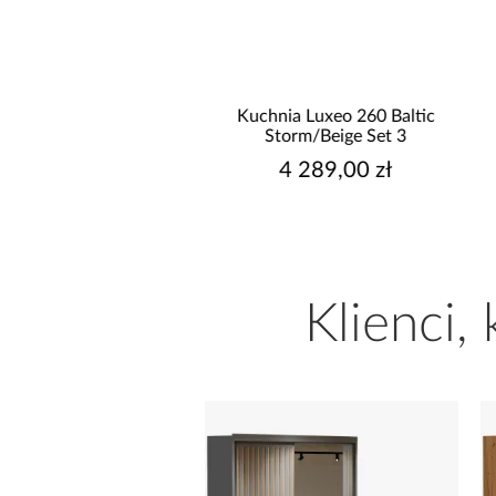
hnia narożna Stilo
Kuchnia Luxeo 260 Baltic
/Artisan 265x300x180
Storm/Beige Set 3
Cm
9 999,00 zł
4 289,00 zł
Klienci,