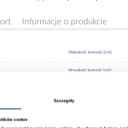
ort
Informacje o produkcie
Głębokość komody [cm]:
Wysokość komody [cm]:
Wybarwienie:
Szczegóły
Kolor frontów [szafa]:
 plików cookie
Kolor frontów [komoda]: