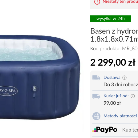
Niestety ten produk
wysyłka w 24h
Basen z hydr
1.8x1.8x0.71
Kod produktu:
MR_80
2 299,00 zł
Dostawa
Do 3 dni roboc
Kurier już od:
99,00 zł
Metody płatności
Kup ter