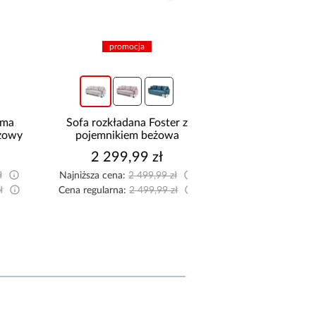
promocja
promocja
Sofa rozkładana Foster z
Sofa z funkcją spania
y
pojemnikiem beżowa
niebieski
2 299,99 zł
2 299,99 z
Najniższa cena:
2 499,99 zł
Najniższa cena:
2 499,9
Cena regularna:
2 499,99 zł
Cena regularna:
2 499,9