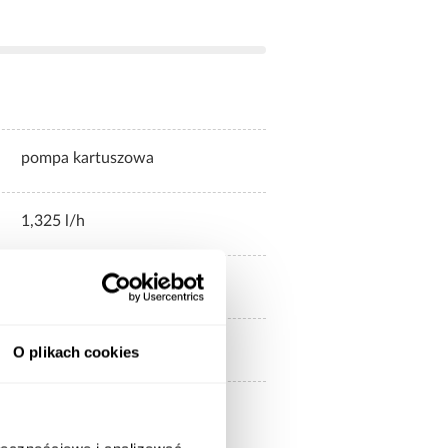
pompa kartuszowa
1,325 l/h
biało-niebieska mozaika
Nie
O plikach cookies