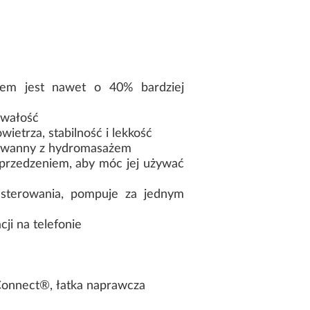
żem jest nawet o 40% bardziej
rwałość
etrza, stabilność i lekkość
u wanny z hydromasażem
rzedzeniem, aby móc jej używać
terowania, pompuje za jednym
i na telefonie
mConnect®, łatka naprawcza