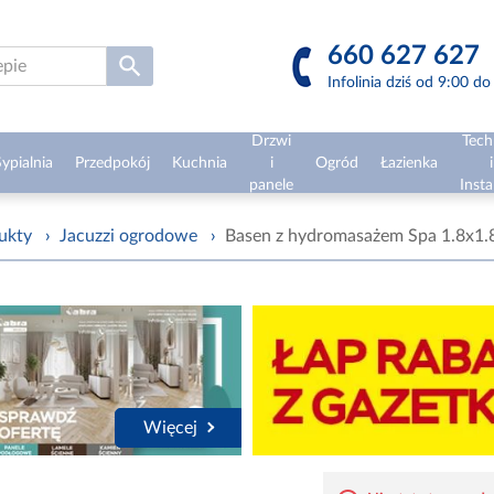
660 627 627
Infolinia dziś od 9:00 d
Drzwi
Tech
ypialnia
Przedpokój
Kuchnia
i
Ogród
Łazienka
i
panele
Insta
ukty
›
Jacuzzi ogrodowe
›
Basen z hydromasażem Spa 1.8x1
Więcej