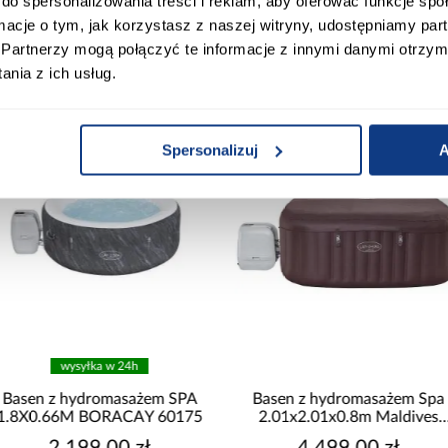
do spersonalizowania treści i reklam, aby oferować funkcje sp
ormacje o tym, jak korzystasz z naszej witryny, udostępniamy p
Partnerzy mogą połączyć te informacje z innymi danymi otrzym
Produkty alternatywn
nia z ich usług.
Spersonalizuj
A
wysyłka w 24h
Basen z hydromasażem SPA
Basen z hydromasażem Spa
1.8X0.66M BORACAY 60175
2.01x2.01x0.8m Maldives
6001U
2 199,00 zł
4 499,00 zł