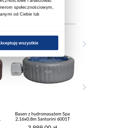
ołecznościowe i analizować
artnerom społecznościowym,
anymi od Ciebie lub
e
kceptuję wszystkie
wysyłka w 24h
Basen z hydromasażem Spa
Basen z hydromasaż
2.16x0.8m Santorini 6001T
1.96x0.71m Dominic
3 999,00 zł
3 299,00 z