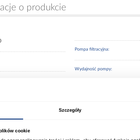
acje o produkcie
0
Pompa filtracyjna:
Wydajność pompy:
cesoriami
Nadruk na dnie:
ratowy
Drabinka:
Szczegóły
 plików cookie