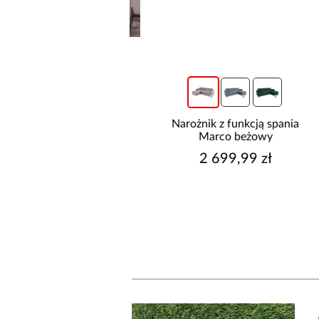
ia Luxeo 260 Baltic
Narożnik z funkcją spania
torm/Beige Set 3
Marco beżowy
4 289,00 zł
2 699,99 zł