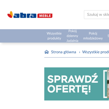
Pokój
Wszystkie
Pokój
dzienny
S
produkty
młodzieżowy
Jadalnia
Strona główna
›
Wszystkie prod