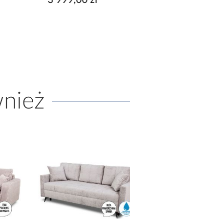
wnież