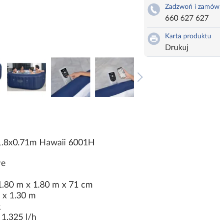
Zadzwoń i zamów
660 627 627
Karta produktu
Drukuj
1.8x0.71m Hawaii 6001H
łe
.80 m x 1.80 m x 71 cm
 x 1.30 m
g
1,325 l/h