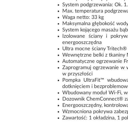
System podgrzewania: Ok. 
Max. temperatura podgrzew
Waga netto: 33 kg
Maksymalna głębokość wody
System kojącego masażu bąb
Izolowane ściany i pokry
energooszczędna
Ultra mocne ściany Tritech®
Wewnętrzne belki z tkaniny 
Automatyczne ogrzewanie Fr
Zaprogramuj ogrzewanie w 
w przyszłości
Pompka UltraFit™ wbudowa
dotknięciem i bezproblemowo
Wbudowany moduł Wi-Fi, wan
Dozownik ChemConnect® zape
Energooszczędny, kontrolow
Wzmocniona pokrywa zabezpi
Zawartość: 1 okładzina, 1 p