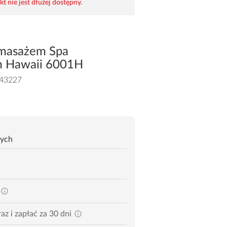
t nie jest dłużej dostępny.
omasażem Spa
m Hawaii 6001H
43227
zych
az i zapłać za 30 dni