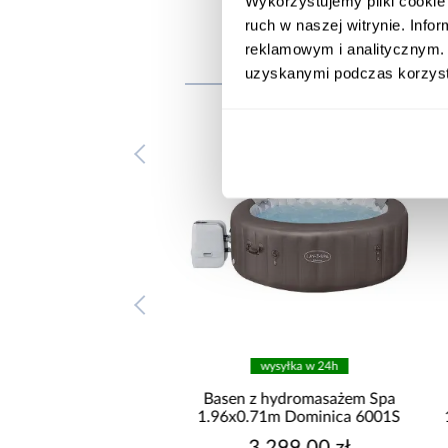
Wykorzystujemy pliki cookie 
ruch w naszej witrynie. Inf
reklamowym i analitycznym. 
uzyskanymi podczas korzysta
wysyłka w 24h
 z hydromasażem Spa
Basen z hydromasażem Spa
0.8m Santorini 6001T
1.96x0.71m Dominica 6001S
3 999,00 zł
3 299,00 zł