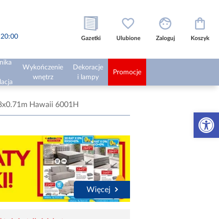
o 20:00
Gazetki
Ulubione
Zaloguj
Koszyk
nika
Wykończenie
Dekoracje
Promocje
wnętrz
i lampy
lacja
.8x0.71m Hawaii 6001H
Otwórz 
Więcej