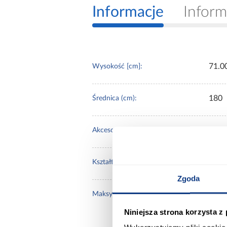
Informacje
Inform
71.0
Wysokość [cm]:
180
Średnica (cm):
Z ak
Akcesoria:
kwad
Kształt:
Zgoda
840
Maksymalna pojemność [L]:
Niniejsza strona korzysta z