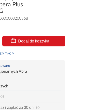
era Plus
G
0000003200368
Dodaj do koszyka
zł/m-c >
 towaru
cjonarnych Abra
czych
az i zapłać za 30 dni