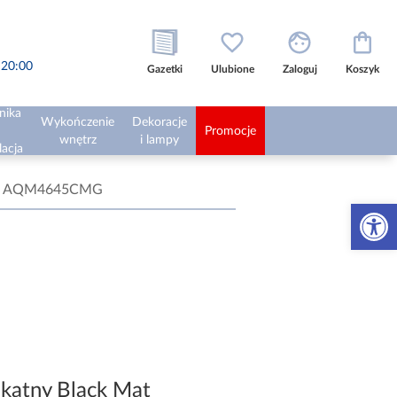
o 20:00
Gazetki
Ulubione
Zaloguj
Koszyk
nika
Wykończenie
Dekoracje
Promocje
wnętrz
i lampy
lacja
Plus AQM4645CMG
Otwórz 
okątny Black Mat