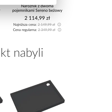
Narożnik z dwoma
Sofa rozkładana Fos
y
pojemnikami Sereno beżowy
pojemnikiem beż
2 114,99 zł
2 295,99 z
Najniższa cena:
2 149,99 zł
Najniższa cena:
2 299,9
Cena regularna:
2 349,99 zł
Cena regularna:
2 499,9
kt nabyli