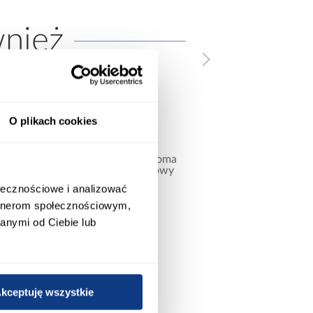
wnież
O plikach cookies
ołecznościowe i analizować
artnerom społecznościowym,
anymi od Ciebie lub
promocja
promocja
kceptuję wszystkie