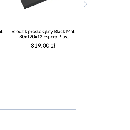
at
Brodzik prostokątny Black Mat
Brodzik prostokątny B
80x120x12 Espera Plus
90x100x12 Espera
AQM4638CMG
AQM4645CM
819,00 zł
759,00 zł