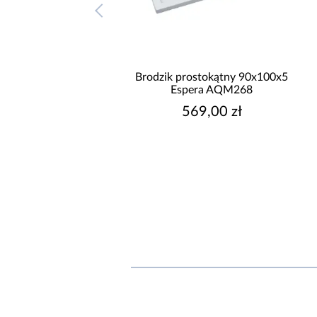
odzik prostokątny
Brodzik prostokątny 90x100x5
00x12 Espera Plus
Espera AQM268
AQM4645
669,00 zł
569,00 zł