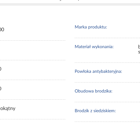
Marka produktu:
00
Materiał wykonania:
0
Powłoka antybakteryjna:
0
Obudowa brodzika:
tokątny
Brodzik z siedziskiem: