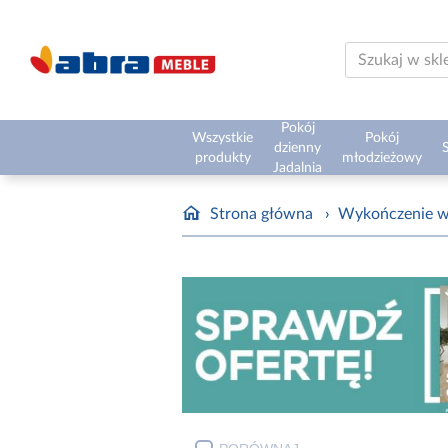
Pokój
Wszystkie
Pokój
dzienny
S
produkty
młodzieżowy
Jadalnia
Strona główna
›
Wykończenie w