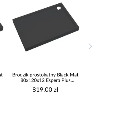
at
Brodzik prostokątny Black Mat
Brodzik prostokątny B
80x120x12 Espera Plus
90x100x12 Espera
AQM4638CMG
AQM4645CM
819,00 zł
759,00 zł