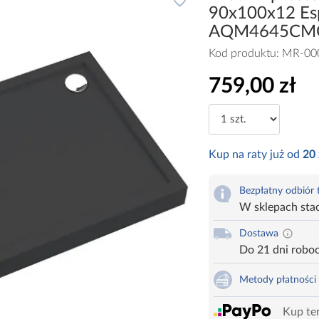
90x100x12 Esp
AQM4645CM
Kod produktu:
MR-00
759,00 zł
Kup na raty już od
20
Bezpłatny odbiór
W sklepach sta
Dostawa
Do 21 dni robo
Metody płatności
Kup ter