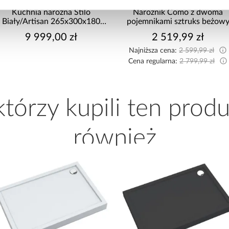
Kuchnia narożna Stilo
Narożnik Como z dwoma
Biały/Artisan 265x300x180
pojemnikami sztruks beżow
Cm
9 999,00 zł
2 519,99 zł
Najniższa cena:
2 599,99 zł
Cena regularna:
2 799,99 zł
 którzy kupili ten produ
również