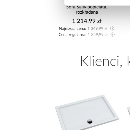
żnik Kronos wersja
Sofa Sally popielata,
rawa/lewa popiel
rozkładana
2 474,99 zł
1 214,99 zł
sza cena:
2 549,99 zł
Najniższa cena:
1 349,99 zł
egularna:
2 749,99 zł
Cena regularna:
1 349,99 zł
Klienci,