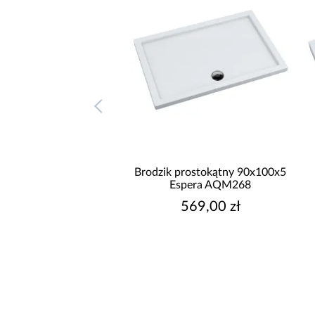
odzik prostokątny
Brodzik prostokątny 90x100x5
00x12 Espera Plus
Espera AQM268
AQM4645
669,00 zł
569,00 zł