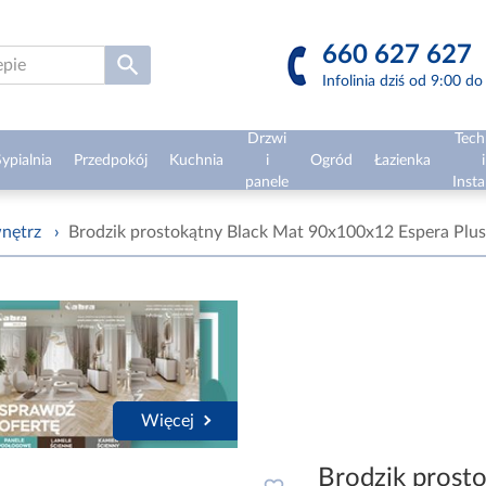
660 627 627
Infolinia dziś od 9:00 d
Drzwi
Tech
ypialnia
Przedpokój
Kuchnia
i
Ogród
Łazienka
i
panele
Insta
nętrz
›
Brodzik prostokątny Black Mat 90x100x12 Espera 
Więcej
Brodzik prost