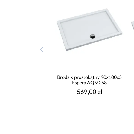
odzik prostokątny
Brodzik prostokątny 90x100x5
00x12 Espera Plus
Espera AQM268
AQM4645
669,00 zł
569,00 zł