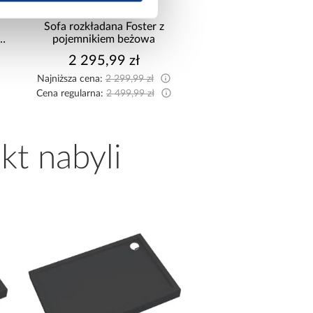
Sofa rozkładana Foster z
Narożnik z dwo
pojemnikiem beżowa
pojemnikami Sereno
2 295,99 zł
2 114,99 z
Najniższa cena:
2 299,99 zł
Najniższa cena:
2 149,9
Cena regularna:
2 499,99 zł
Cena regularna:
2 349,9
kt nabyli