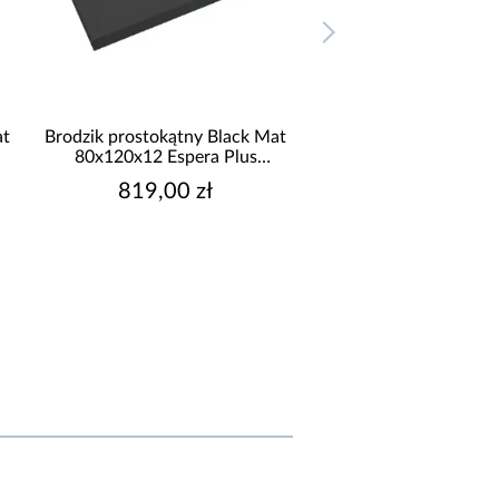
at
Brodzik prostokątny Black Mat
Brodzik prostokątny B
80x120x12 Espera Plus
90x100x12 Espera
AQM4638CMG
AQM4645CM
819,00 zł
759,00 zł