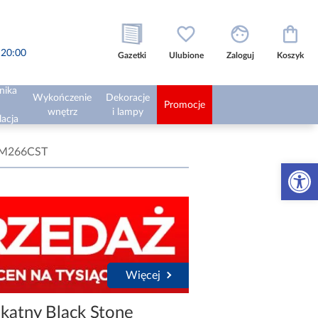
o 20:00
Gazetki
Ulubione
Zaloguj
Koszyk
nika
Wykończenie
Dekoracje
Promocje
wnętrz
i lampy
lacja
AQM266CST
Otwórz 
Więcej
kątny Black Stone