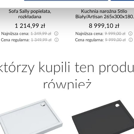
Sofa Sally popielata,
Kuchnia narożna Stilo
rozkładana
Biały/Artisan 265x300x180
Cm
1 214,99 zł
8 999,10 zł
Najniższa cena:
1 349,99 zł
Najniższa cena:
9 999,00 zł
Cena regularna:
1 349,99 zł
Cena regularna:
9 999,00 zł
 którzy kupili ten produ
również