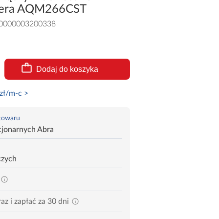
pera AQM266CST
0000003200338
Dodaj do koszyka
zł/m-c >
 towaru
cjonarnych Abra
czych
az i zapłać za 30 dni