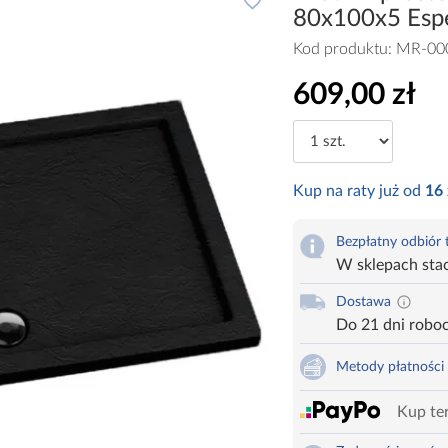
80x100x5 Es
Kod produktu:
MR-00
609,00 zł
Kup na raty już od
16
Bezpłatny odbiór
W sklepach sta
Dostawa
Do 21 dni robo
Metody płatności
Kup ter