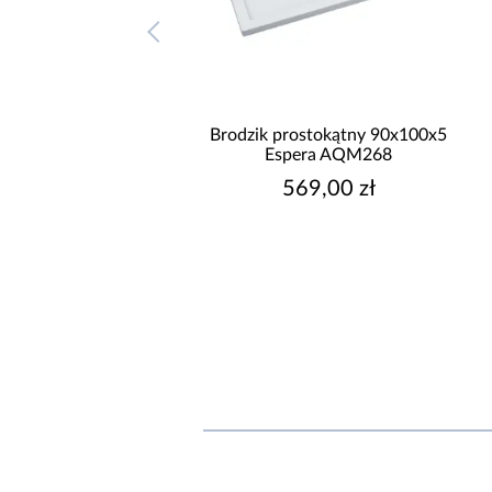
odzik prostokątny
Brodzik prostokątny 90x100x5
00x12 Espera Plus
Espera AQM268
AQM4645
669,00 zł
569,00 zł