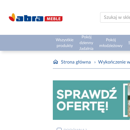
Pokój
Wszystkie
Pokój
dzienny
S
produkty
młodzieżowy
Jadalnia
Strona główna
›
Wykończenie w