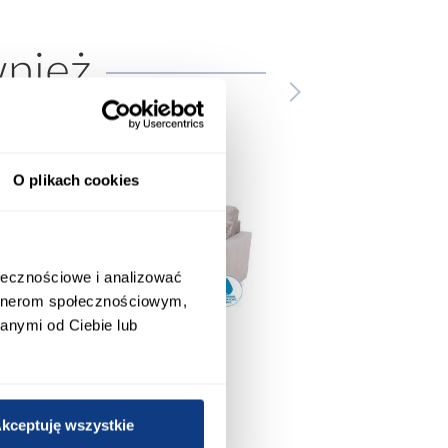
wnież
O plikach cookies
ołecznościowe i analizować
artnerom społecznościowym,
anymi od Ciebie lub
promocja
promocja
kceptuję wszystkie