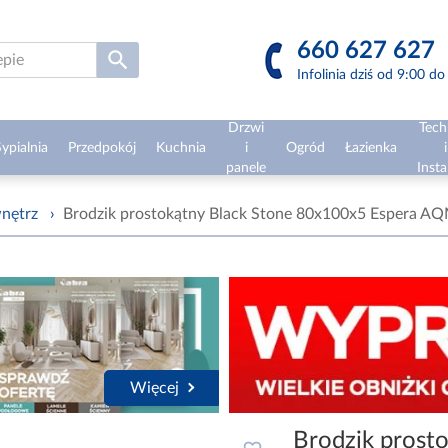
660 627 627
Infolinia dziś od 9:00 d
Drzwi
Tech
ypialnia
Przedpokój
Kuchnia
i
Ogród
Łazienka
i
panele
Insta
nętrz
›
Brodzik prostokątny Black Stone 80x100x5 Espera 
Więcej
Brodzik prosto