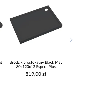
at
Brodzik prostokątny Black Mat
Brodzik prostokątny B
80x120x12 Espera Plus
90x100x12 Espera
AQM4638CMG
AQM4645CM
819,00 zł
759,00 zł