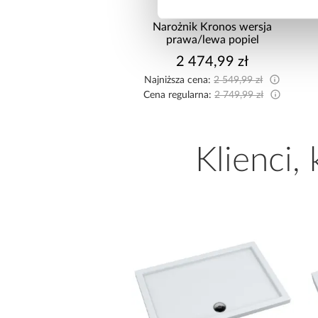
Szafa Royal 203
Narożnik Kronos wersja
rna/Lamela Wotan
prawa/lewa popiel
1 799,00 zł
2 474,99 zł
Najniższa cena:
2 549,99 zł
Cena regularna:
2 749,99 zł
Klienci,