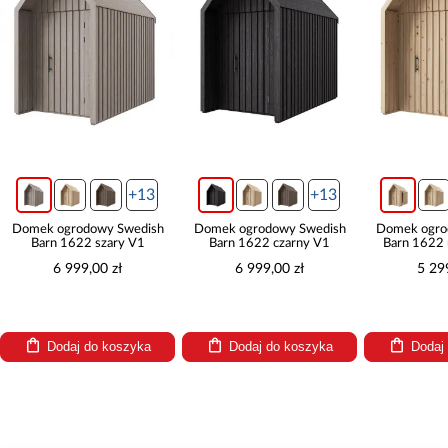
+13
+13
Domek ogrodowy Swedish
Domek ogrodowy Swedish
Domek ogro
Barn 1622 szary V1
Barn 1622 czarny V1
Barn 1622 
6 999,00 zł
6 999,00 zł
5 299
Dodaj do koszyka
Dodaj do koszyka
Dodaj 