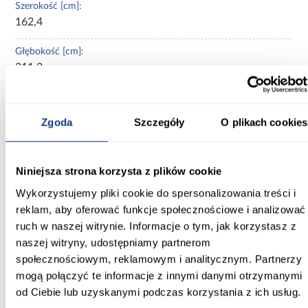
Szerokość [cm]:
162,4
Głębokość [cm]:
211,2
Wysokość [cm]:
275,5
Zgoda
Szczegóły
O plikach cookies
Rodzaj asortymentu:
domek ogrodowy
Niniejsza strona korzysta z plików cookie
Materiał wykonania:
Wykorzystujemy pliki cookie do spersonalizowania treści i
drewno świerkowe
reklam, aby oferować funkcje społecznościowe i analizować
ruch w naszej witrynie. Informacje o tym, jak korzystasz z
Podłoga:
naszej witryny, udostępniamy partnerom
bez podłogi
społecznościowym, reklamowym i analitycznym. Partnerzy
mogą połączyć te informacje z innymi danymi otrzymanymi
Waga [kg]:
od Ciebie lub uzyskanymi podczas korzystania z ich usług.
450