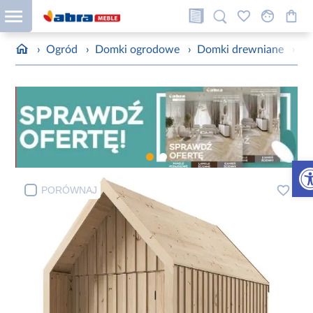
›
Ogród
›
Domki ogrodowe
›
Domki drewniane
›
Do
Otw
PORÓWNAJ