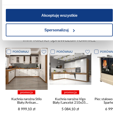
Wymaga złożenia:
Tak
Akceptuję wszystkie
Spersonalizuj
Inni Klienci sprawdzali również
PORÓWNAJ
PORÓWNAJ
PORÓWN
promocja
promocja
Kuchnia narożna Stilo
Kuchnia narożna Vigo
Piec stalowo
Biały/Artisan
Biały/Lancelot 210x350
Sparh
265x300x180 Cm
Cm
8 999,10 zł
5 084,10 zł
6 99