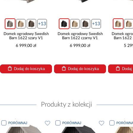
+13
+13
Domek ogrodowy Swedish
Domek ogrodowy Swedish
Domek ogro
Barn 1622 szary V1
Barn 1622 czarny V1
Barn 1622 
6 999,00 zł
6 999,00 zł
5 299
Dodaj do koszyka
Dodaj do koszyka
Dodaj 
Produkty z kolekcji
PORÓWNAJ
PORÓWNAJ
PORÓWNA