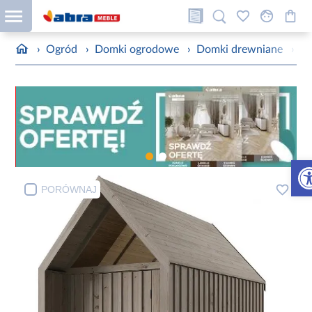
›
Ogród
›
Domki ogrodowe
›
Domki drewniane
›
Do
Otw
PORÓWNAJ