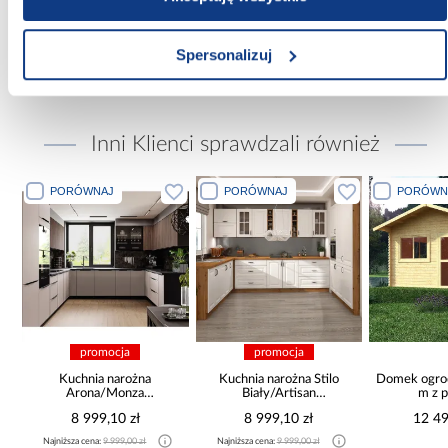
Wymaga złożenia:
Tak
Spersonalizuj
Inni Klienci sprawdzali również
PORÓWNAJ
PORÓWNAJ
PORÓWN
promocja
promocja
c
Kuchnia narożna
Kuchnia narożna Stilo
Domek ogro
Arona/Monza
Biały/Artisan
m z 
375x325x225
265x300x180 Cm
8 999,10 zł
8 999,10 zł
12 49
Najniższa cena:
9 999,00 zł
Najniższa cena:
9 999,00 zł