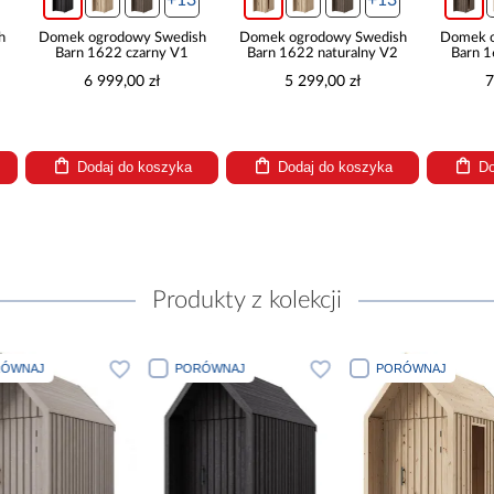
Domek ogrodowy Swedish
Domek ogrodowy Swedish
Domek ogro
Barn 1622 czarny V1
Barn 1622 naturalny V2
Barn 1622
6 999,00 zł
5 299,00 zł
7 39
Dodaj do koszyka
Dodaj do koszyka
Dodaj
Produkty z kolekcji
PORÓWNAJ
PORÓWNAJ
PORÓWNA