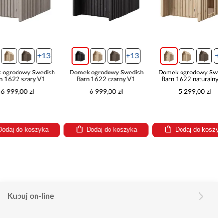
+13
+13
Domek ogrodowy Swedish
Domek ogrodowy Swedish
Domek ogro
Barn 1622 czarny V1
Barn 1622 naturalny V2
Barn 1622
6 999,00 zł
5 299,00 zł
7 39
Dodaj do koszyka
Dodaj do koszyka
Dodaj
Kupuj on-line