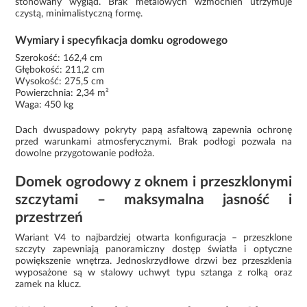
stonowany wygląd. Brak metalowych wzmocnień utrzymuje
czystą, minimalistyczną formę.
Wymiary i specyfikacja domku ogrodowego
Szerokość: 162,4 cm
Głębokość: 211,2 cm
Wysokość: 275,5 cm
Powierzchnia: 2,34 m²
Waga: 450 kg
Dach dwuspadowy pokryty papą asfaltową zapewnia ochronę
przed warunkami atmosferycznymi. Brak podłogi pozwala na
dowolne przygotowanie podłoża.
Domek ogrodowy z oknem i przeszklonymi
szczytami – maksymalna jasność i
przestrzeń
Wariant V4 to najbardziej otwarta konfiguracja – przeszklone
szczyty zapewniają panoramiczny dostęp światła i optyczne
powiększenie wnętrza. Jednoskrzydłowe drzwi bez przeszklenia
wyposażone są w stalowy uchwyt typu sztanga z rolką oraz
zamek na klucz.