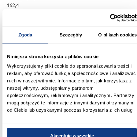
162,4
Głębokość [cm]:
211,2
Zgoda
Szczegóły
O plikach cookies
Wysokość [cm]:
275,5
Niniejsza strona korzysta z plików cookie
Rodzaj asortymentu:
Wykorzystujemy pliki cookie do spersonalizowania treści i
domek ogrodowy
reklam, aby oferować funkcje społecznościowe i analizować
Materiał wykonania:
ruch w naszej witrynie. Informacje o tym, jak korzystasz z
drewno świerkowe
naszej witryny, udostępniamy partnerom
społecznościowym, reklamowym i analitycznym. Partnerzy
Podłoga:
mogą połączyć te informacje z innymi danymi otrzymanymi
bez podłogi
od Ciebie lub uzyskanymi podczas korzystania z ich usług.
Waga [kg]:
450
Akceptuję wszystkie