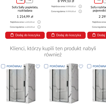
8 999,10 zł
Najniższa cena:
9 999,00 zł
Sofa Sally popielata,
Sofa rozkła
rozkładana
pojemnik
Cena regularna:
9 999,00 zł
1 214,99 zł
2 29
Najniższa cena:
1 349,99 zł
Najniższa cena
Cena regularna:
1 349,99 zł
Cena regularna
Dodaj do koszyka
Dodaj do koszyka
Dodaj
Klienci, którzy kupili ten produkt nabyli
również
PORÓWNAJ
PORÓWNAJ
PORÓWNA