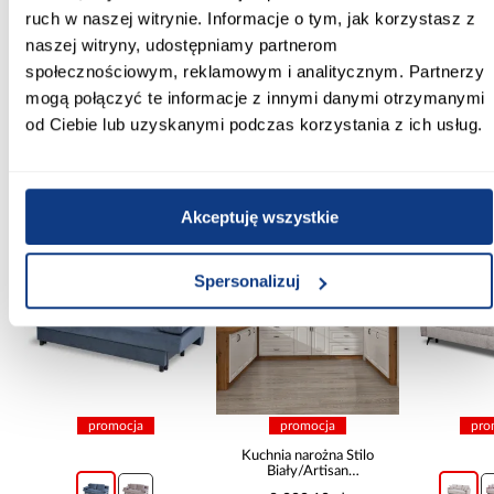
ruch w naszej witrynie. Informacje o tym, jak korzystasz z
Szkło hartowane:
naszej witryny, udostępniamy partnerom
Tak
społecznościowym, reklamowym i analitycznym. Partnerzy
mogą połączyć te informacje z innymi danymi otrzymanymi
Zobacz więcej >
od Ciebie lub uzyskanymi podczas korzystania z ich usług.
Inni Klienci sprawdzali również
Akceptuję wszystkie
PORÓWNAJ
PORÓWNAJ
PORÓWN
Spersonalizuj
promocja
promocja
pro
Kuchnia narożna Stilo
Biały/Artisan
265x300x180 Cm