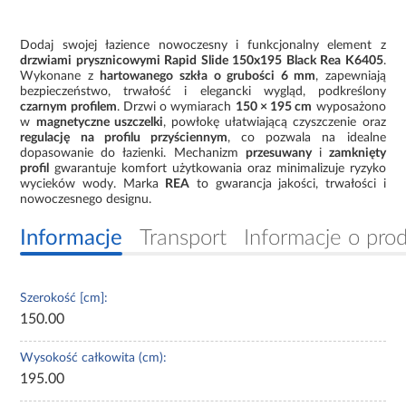
Dodaj swojej łazience nowoczesny i funkcjonalny element z
drzwiami prysznicowymi Rapid Slide 150x195 Black Rea K6405
.
Wykonane z
hartowanego szkła o grubości 6 mm
, zapewniają
bezpieczeństwo, trwałość i elegancki wygląd, podkreślony
czarnym profilem
. Drzwi o wymiarach
150 × 195 cm
wyposażono
w
magnetyczne uszczelki
, powłokę ułatwiającą czyszczenie oraz
regulację na profilu przyściennym
, co pozwala na idealne
dopasowanie do łazienki. Mechanizm
przesuwany
i
zamknięty
profil
gwarantuje komfort użytkowania oraz minimalizuje ryzyko
wycieków wody. Marka
REA
to gwarancja jakości, trwałości i
nowoczesnego designu.
Informacje
Transport
Informacje o pro
Szerokość [cm]:
150.00
Wysokość całkowita (cm):
195.00