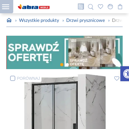
›
Wszystkie produkty
›
Drzwi prysznicowe
›
Drzwi p
Otw
PORÓWNAJ