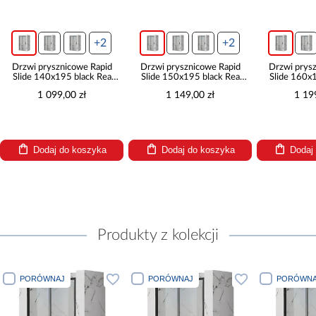
+2
+2
Drzwi prysznicowe Rapid
Drzwi prysznicowe Rapid
Drzwi prys
Slide 140x195 black Rea
Slide 150x195 black Rea
Slide 160x
K6404
K6405
K6
1 099,00 zł
1 149,00 zł
1 19
Dodaj do koszyka
Dodaj do koszyka
Dodaj
Produkty z kolekcji
PORÓWNAJ
PORÓWNAJ
PORÓWNA