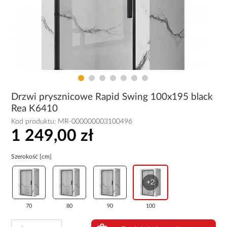
Drzwi prysznicowe Rapid Swing 100x195 black
Rea K6410
Kod produktu:
MR-000000003100496
1 249,00 zł
Szerokość [cm]
+2
70
80
90
100