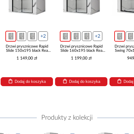
+2
+2
Drzwi prysznicowe Rapid
Drzwi prysznicowe Rapid
Drzwi prys
Slide 150x195 black Rea
Slide 160x195 black Rea
Swing 70x1
K6405
K6406
K6
1 149,00 zł
1 199,00 zł
949
Dodaj do koszyka
Dodaj do koszyka
Dodaj
Produkty z kolekcji