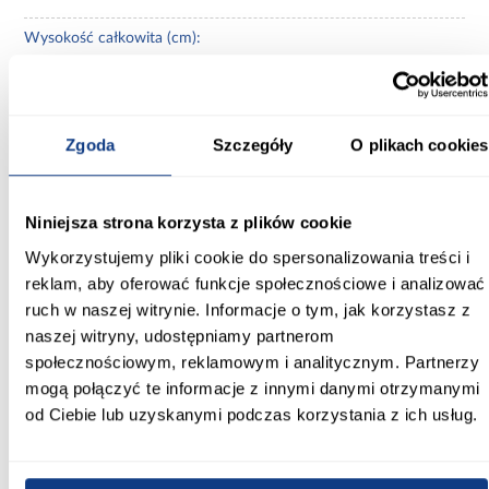
Wysokość całkowita (cm):
195.00
Grubość szkła (mm):
6
Zgoda
Szczegóły
O plikach cookies
Rodzaj profilu:
zamknięty
Niniejsza strona korzysta z plików cookie
Kolor profilu:
Wykorzystujemy pliki cookie do spersonalizowania treści i
czarny
reklam, aby oferować funkcje społecznościowe i analizować
ruch w naszej witrynie. Informacje o tym, jak korzystasz z
Kolor szkła:
naszej witryny, udostępniamy partnerom
bezbarwny
społecznościowym, reklamowym i analitycznym. Partnerzy
mogą połączyć te informacje z innymi danymi otrzymanymi
Powłoka ułatwiająca czyszczenie:
od Ciebie lub uzyskanymi podczas korzystania z ich usług.
Tak
Magnetyczne uszczelki: