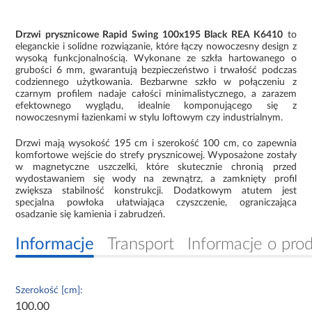
Drzwi prysznicowe Rapid Swing 100x195 Black REA K6410
to
eleganckie i solidne rozwiązanie, które łączy nowoczesny design z
wysoką funkcjonalnością. Wykonane ze szkła hartowanego o
grubości 6 mm, gwarantują bezpieczeństwo i trwałość podczas
codziennego użytkowania. Bezbarwne szkło w połączeniu z
czarnym profilem nadaje całości minimalistycznego, a zarazem
efektownego wyglądu, idealnie komponującego się z
nowoczesnymi łazienkami w stylu loftowym czy industrialnym.
Drzwi mają wysokość 195 cm i szerokość 100 cm, co zapewnia
komfortowe wejście do strefy prysznicowej. Wyposażone zostały
w magnetyczne uszczelki, które skutecznie chronią przed
wydostawaniem się wody na zewnątrz, a zamknięty profil
zwiększa stabilność konstrukcji. Dodatkowym atutem jest
specjalna powłoka ułatwiająca czyszczenie, ograniczająca
osadzanie się kamienia i zabrudzeń.
Informacje
Transport
Informacje o pro
Szerokość [cm]:
100.00