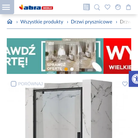
›
Wszystkie produkty
›
Drzwi prysznicowe
›
Drzwi p
Otw
PORÓWNAJ