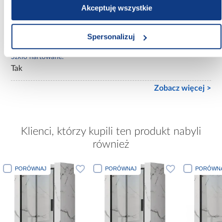
Tak
Akceptuję wszystkie
Regulacja na profilu przyściennym:
Tak
Spersonalizuj
Szkło hartowane:
Tak
Zobacz więcej >
Klienci, którzy kupili ten produkt nabyli
również
PORÓWNAJ
PORÓWNAJ
PORÓWNA