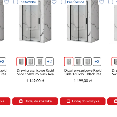
PORÓWNAJ
PORÓWNAJ
PORÓWNA
+2
+2
Drzwi prysznicowe Rapid
Drzwi prysznicowe Rapid
Drzwi prys
Slide 150x195 black Rea
Slide 160x195 black Rea
Swing 70x1
K6405
K6406
K6
1 149,00 zł
1 199,00 zł
949
Dodaj do koszyka
Dodaj do koszyka
Dodaj