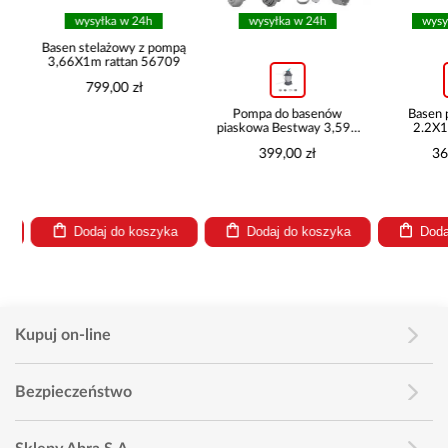
wysyłka w 24h
wysyłka w 24h
wysył
ą
Basen stelażowy z pompą
3,66X1m rattan 56709
799,00 zł
Pompa do basenów
Basen p
piaskowa Bestway 3,596
2.2X1.
l/h 58515
282
399,00 zł
369
Dodaj do koszyka
Dodaj do koszyka
Dodaj
Kupuj on-line
Bezpieczeństwo