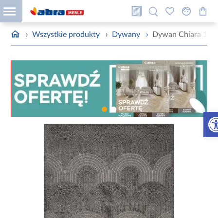
›
Wszystkie produkty
›
Dywany
›
Dywan Chiara 1,6
Otw