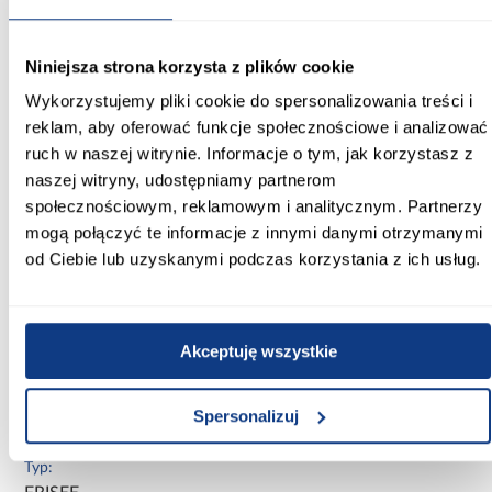
Szerokość [cm]:
160.00
Niniejsza strona korzysta z plików cookie
Wykorzystujemy pliki cookie do spersonalizowania treści i
Długość [cm]:
reklam, aby oferować funkcje społecznościowe i analizować
235
ruch w naszej witrynie. Informacje o tym, jak korzystasz z
Waga [g/m2]:
naszej witryny, udostępniamy partnerom
1440
społecznościowym, reklamowym i analitycznym. Partnerzy
mogą połączyć te informacje z innymi danymi otrzymanymi
Waga całkowita [g/szt]:
od Ciebie lub uzyskanymi podczas korzystania z ich usług.
5414
Gęstość tkania [węzłów/m2]:
160000
Akceptuję wszystkie
Kolekcja:
Spersonalizuj
Chiara
Typ: