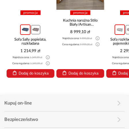
promocja
promocja
pro
Kuchnia narożna Stilo
Biały/Artisan
265x300x180 Cm
8 999,10 zł
Najniższa cena:
9 999,00 zł
Sofa Sally popielata,
Sofa rozkła
rozkładana
pojemnik
Cena regularna:
9 999,00 zł
1 214,99 zł
2 29
Najniższa cena:
1 349,99 zł
Najniższa cena
Cena regularna:
1 349,99 zł
Cena regularna
Dodaj do koszyka
Dodaj do koszyka
Dodaj
Kupuj on-line
Bezpieczeństwo