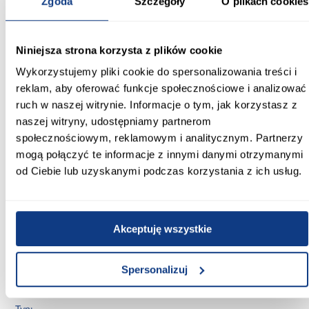
Zgoda
Szczegóły
O plikach cookies
190.00
Długość [cm]:
Niniejsza strona korzysta z plików cookie
270
Wykorzystujemy pliki cookie do spersonalizowania treści i
Wysokość włosa [mm]:
reklam, aby oferować funkcje społecznościowe i analizować
20
ruch w naszej witrynie. Informacje o tym, jak korzystasz z
naszej witryny, udostępniamy partnerom
Waga [g/m2]:
społecznościowym, reklamowym i analitycznym. Partnerzy
2000
mogą połączyć te informacje z innymi danymi otrzymanymi
od Ciebie lub uzyskanymi podczas korzystania z ich usług.
Waga całkowita [g/szt]:
10260
Gęstość tkania [węzłów/m2]:
Akceptuję wszystkie
520000
Kolekcja:
Spersonalizuj
Anemon