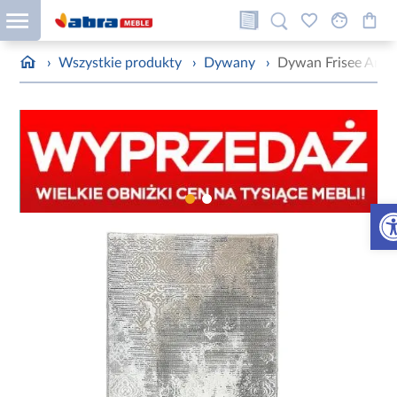
›
Wszystkie produkty
›
Dywany
›
Dywan Frisee Anem
Otw