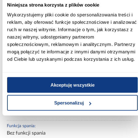
Głębokość [cm]:
Niniejsza strona korzysta z plików cookie
52.00
Wykorzystujemy pliki cookie do spersonalizowania treści i
reklam, aby oferować funkcje społecznościowe i analizować
Wysokość [cm]:
ruch w naszej witrynie. Informacje o tym, jak korzystasz z
85.00
naszej witryny, udostępniamy partnerom
społecznościowym, reklamowym i analitycznym. Partnerzy
Głębokość siedziska [cm]:
mogą połączyć te informacje z innymi danymi otrzymanymi
52.00
od Ciebie lub uzyskanymi podczas korzystania z ich usług.
Kolor:
granatowy
Akceptuję wszystkie
Nogi:
Tak
Spersonalizuj
Funkcja relax:
bez funkcji relax
Funkcja spania:
Bez funkcji spania