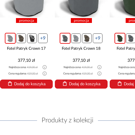
promocja
promocja
pro
+9
+9
Fotel Patryk Crown 17
Fotel Patryk Crown 18
Fotel Pat
377,10 zł
377,10 zł
377
Najniższa cena:
419,00 zł
Najniższa cena:
419,00 zł
Najniższa cen
Cena regularna:
419,00 zł
Cena regularna:
419,00 zł
Cena regularn
Dodaj do koszyka
Dodaj do koszyka
Dodaj
Produkty z kolekcji