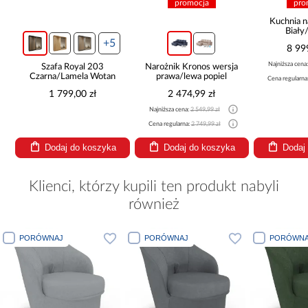
promocja
pro
ą
Kuchnia n
Biały
265x30
+5
8 99
Najniższa cena
Szafa Royal 203
Narożnik Kronos wersja
Czarna/Lamela Wotan
prawa/lewa popiel
Cena regularna
1 799,00 zł
2 474,99 zł
Najniższa cena:
2 549,99 zł
Cena regularna:
2 749,99 zł
Dodaj do koszyka
Dodaj do koszyka
Dodaj
Klienci, którzy kupili ten produkt nabyli
również
PORÓWNAJ
PORÓWNAJ
PORÓWNA