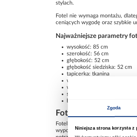
stylach.
Fotel nie wymaga montażu, dlate
ceniących wygodę oraz szybkie ur
Najważniejsze parametry fot
wysokość: 85 cm
szerokość: 56 cm
głębokość: 52 cm
głębokość siedziska: 52 cm
tapicerka: tkanina
wypełnienie: pianka
waga: 11 kg
stabilne nogi
brak konieczności montażu
Zgoda
Fotel do salonu, gabi
Fotel Patryk sprawdzi się jako 
Niniejsza strona korzysta z
wyposażenia domowego biura. D