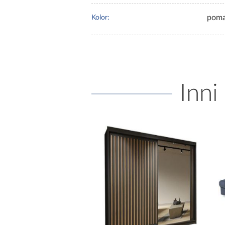
poma
Kolor:
Inni