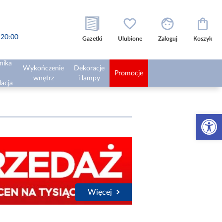
o 20:00
Gazetki
Ulubione
Zaloguj
Koszyk
nika
Wykończenie
Dekoracje
Promocje
wnętrz
i lampy
lacja
Otwórz 
Więcej