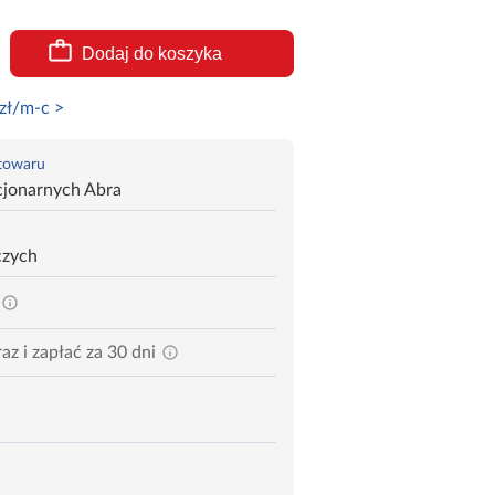
Dodaj do koszyka
zł/m-c >
 towaru
cjonarnych Abra
czych
az i zapłać za 30 dni