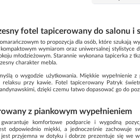
esny fotel tapicerowany do salonu i s
pomarańczowym to propozycja dla osób, które szukają w
i kompaktowym wymiarom oraz uniwersalnej stylistyce d
 i pokoju młodzieżowym. Starannie wykonana tapicerka z t
czesny charakter mebla.
myślą o wygodzie użytkowania. Miękkie wypełnienie z 
b relaksu przy kawie. Fotel tapicerowany Patryk świe
kandynawskimi, dzięki czemu łatwo dopasować go do po
erowany z piankowym wypełnieniem
 gwarantuje komfortowe podparcie i wygodną pozycj
 jest odpowiednio miękki, a jednocześnie zachowuje 
y jest przyjemna w dotyku i dobrze prezentuje się we