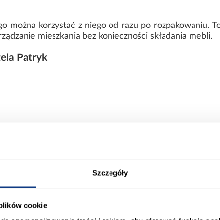
go można korzystać z niego od razu po rozpakowaniu. To
ządzanie mieszkania bez konieczności składania mebli.
ela Patryk
Szczegóły
netu i nowoczesnych wnętrz
wygodny fotel do salonu, dodatkowe miejsce do siedzeni
 plików cookie
zięki lekkiej konstrukcji można go łatwo przestawi