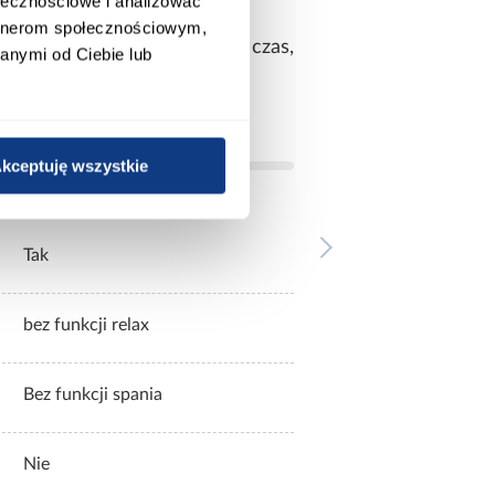
astosowaniem.
ołecznościowe i analizować
artnerom społecznościowym,
tetyczny wygląd przez długi czas,
anymi od Ciebie lub
kceptuję wszystkie
Tak
bez funkcji relax
Bez funkcji spania
Nie