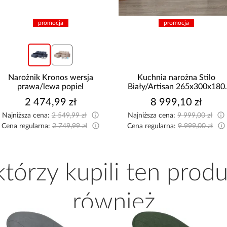
promocja
promocja
Narożnik Kronos wersja
Kuchnia narożna Stilo
prawa/lewa popiel
Biały/Artisan 265x300x180
Cm
2 474,99 zł
8 999,10 zł
Najniższa cena:
2 549,99 zł
Najniższa cena:
9 999,00 zł
Cena regularna:
2 749,99 zł
Cena regularna:
9 999,00 zł
 którzy kupili ten produ
również