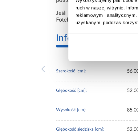
potrzeb. To mebel, który łączy 
Wykorzystujemy pliki cookie 
ruch w naszej witrynie. Inf
Jeśli szukasz fotela tapicerowan
reklamowym i analitycznym. 
Fotel Patryk będzie doskonałym
uzyskanymi podczas korzysta
Informacje
Transp
56.0
Szerokość [cm]:
52.0
Głębokość [cm]:
85.0
Wysokość [cm]:
52.0
Głębokość siedziska [cm]: