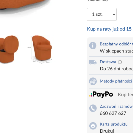
pomarańczowy
Kup na raty już od
15
Bezpłatny odbiór
W sklepach sta
Dostawa
Do 26 dni robo
Metody płatności
Kup ter
Zadzwoń i zamów
660 627 627
Karta produktu
Drukuj