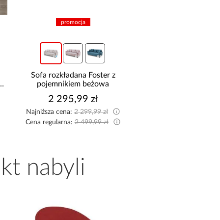
promocja
promocja
Sofa rozkładana Foster z
Narożnik z dwo
pojemnikiem beżowa
pojemnikami Sereno
2 295,99 zł
2 114,99 z
Najniższa cena:
2 299,99 zł
Najniższa cena:
2 149,9
Cena regularna:
2 499,99 zł
Cena regularna:
2 349,9
kt nabyli