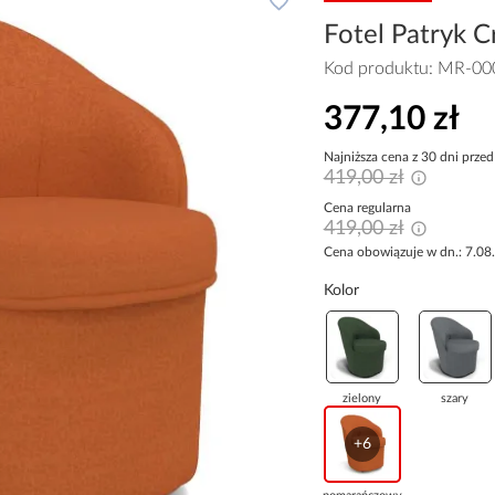
Fotel Patryk 
Kod produktu:
MR-00
377,10 zł
Najniższa cena z 30 dni przed
419,00 zł
Cena regularna
419,00 zł
Cena obowiązuje w dn.: 7.08
Kolor
zielony
szary
+6