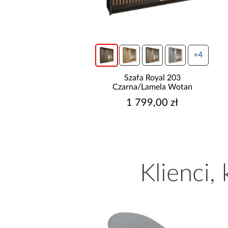
wysyłka w 24h
+4
do basenów piaskowa
Szafa Royal 203
way 8,327l/h 58499
Czarna/Lamela Wotan
699,00 zł
1 799,00 zł
Klienci,