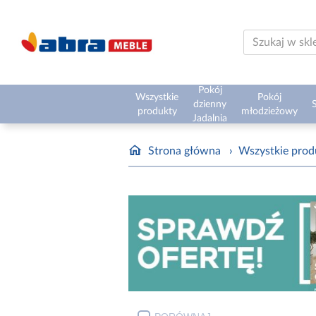
Pokój
Wszystkie
Pokój
dzienny
S
produkty
młodzieżowy
Jadalnia
Strona główna
›
Wszystkie prod