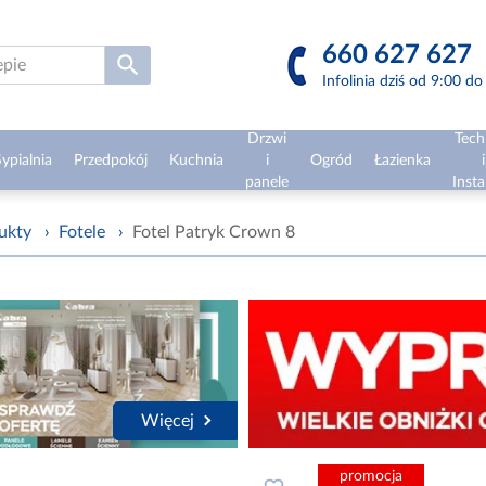
660 627 627
Infolinia dziś od 9:00 d
Drzwi
Tech
ypialnia
Przedpokój
Kuchnia
i
Ogród
Łazienka
i
panele
Insta
ukty
›
Fotele
›
Fotel Patryk Crown 8
Więcej
promocja