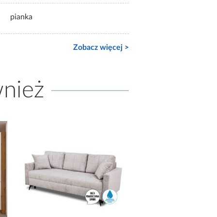
pianka
Zobacz więcej >
wnież