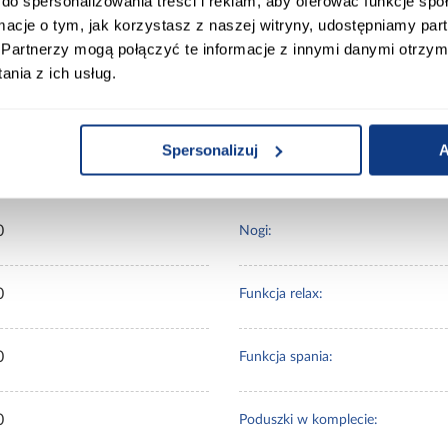
komfort użytkowania z modnym wyglądem i praktycznym z
do spersonalizowania treści i reklam, aby oferować funkcje sp
ormacje o tym, jak korzystasz z naszej witryny, udostępniamy p
ego do nowoczesnego wnętrza, który zapewni wygodę i es
Partnerzy mogą połączyć te informacje z innymi danymi otrzym
 wyborem.
nia z ich usług.
ort
Informacje o produkcie
Spersonalizuj
A
0
Nogi:
0
Funkcja relax:
0
Funkcja spania:
0
Poduszki w komplecie: