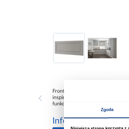
Front Emporium Grey Stone D
inspirowana naturalnym kamie
funkcjonalnością, idealna do wnę
Zgoda
Informacje
Transp
Niniejsza strona korzysta z