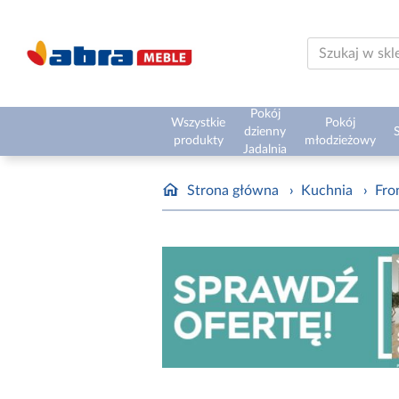
Pokój
Wszystkie
Pokój
dzienny
S
produkty
młodzieżowy
Jadalnia
Strona główna
›
Kuchnia
›
Fro