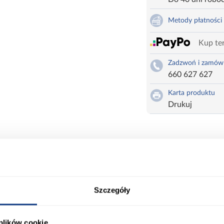
Metody płatności
Kup ter
Zadzwoń i zamów
660 627 627
Karta produktu
Drukuj
1k/90 W4b/90 W4b/90Aventos to płyta meblowa w e
niem. Charakteryzuje się nowoczesnym wyglądem, w
trz o minimalistycznym i stylowym charakterze. Nie zaw
Szczegóły
ort
Informacje o produkcie
 plików cookie