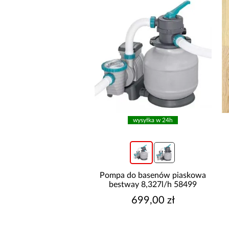
wysyłka w 24h
wysyłka w 24h
do basenów piaskowa
Pompa do basenów piaskowa
way 6,056l/h 58497
bestway 8,327l/h 58499
499,00 zł
699,00 zł