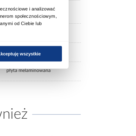
ołecznościowe i analizować
artnerom społecznościowym,
anymi od Ciebie lub
Emporium
grey stone
kceptuję wszystkie
płyta melaminowana
wnież