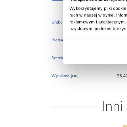
Wykorzystujemy pliki cookie 
ruch w naszej witrynie. Inf
reklamowym i analitycznym. 
1,6
Grubość (cm):
uzyskanymi podczas korzysta
Merk
Producent:
89.6
Szerokość [cm]:
35.4
Wysokość [cm]:
Inni