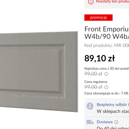
Niestety ten produk
promocja
Front Empori
W4b/90 W4b/
Kod produktu:
MR-00
89,10 zł
Najniższa cena z 30 dni przed
99,00 zł
Cena regularna
99,00 zł
Cena obowiązuje w dn.: 7.08
Bezpłatny odbiór
W sklepach sta
Dostawa
Do 40 dni robo