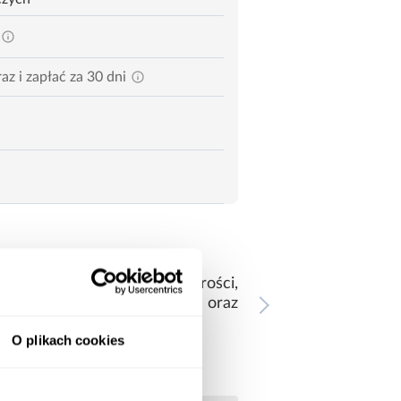
az i zapłać za 30 dni
leganckim odcieniu szarości,
ysoką jakością wykonania oraz
iera uchwytów.
O plikach cookies