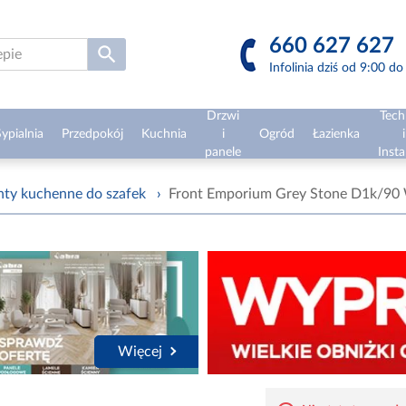
660 627 627
Infolinia dziś od 9:00 d
Drzwi
Tech
ypialnia
Przedpokój
Kuchnia
i
Ogród
Łazienka
i
panele
Insta
nty kuchenne do szafek
›
Front Emporium Grey Stone D1k/9
Więcej