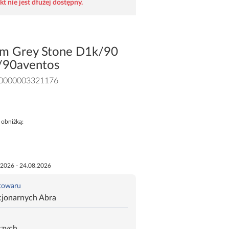
t nie jest dłużej dostępny.
um Grey Stone D1k/90
90aventos
0000003321176
 obniżką:
.2026 - 24.08.2026
 towaru
cjonarnych Abra
czych