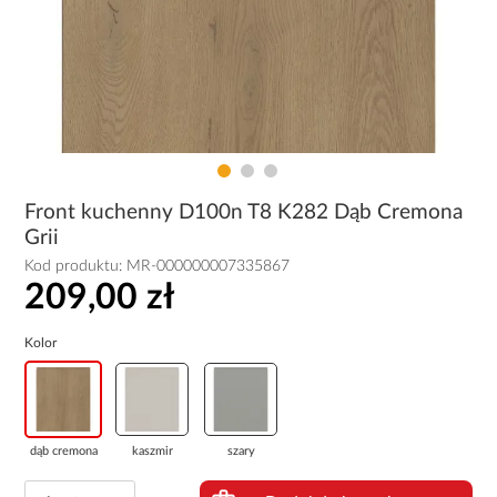
Front kuchenny D100n T8 K282 Dąb Cremona
Grii
Kod produktu:
MR-000000007335867
209,00 zł
Kolor
dąb cremona
kaszmir
szary