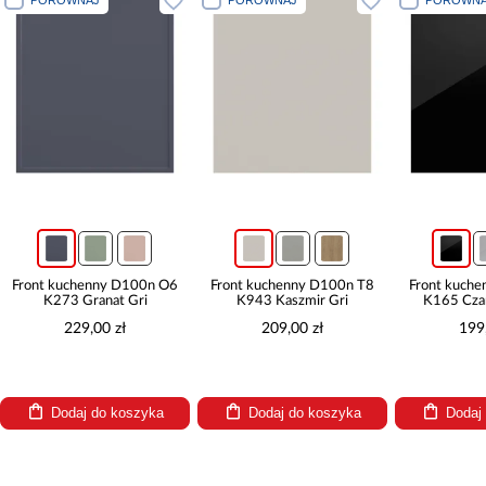
Front kuchenny D100n O6
Front kuchenny D100n T8
Front kuch
K273 Granat Gri
K943 Kaszmir Gri
K165 Czar
229,00 zł
209,00 zł
199
Dodaj do koszyka
Dodaj do koszyka
Dodaj