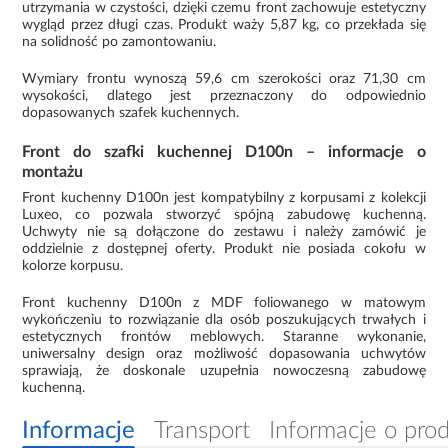
utrzymania w czystości, dzięki czemu front zachowuje estetyczny
wygląd przez długi czas. Produkt waży 5,87 kg, co przekłada się
na solidność po zamontowaniu.
Wymiary frontu wynoszą 59,6 cm szerokości oraz 71,30 cm
wysokości, dlatego jest przeznaczony do odpowiednio
dopasowanych szafek kuchennych.
Front do szafki kuchennej D100n – informacje o
montażu
Front kuchenny D100n jest kompatybilny z korpusami z kolekcji
Luxeo, co pozwala stworzyć spójną zabudowę kuchenną.
Uchwyty nie są dołączone do zestawu i należy zamówić je
oddzielnie z dostępnej oferty. Produkt nie posiada cokołu w
kolorze korpusu.
Front kuchenny D100n z MDF foliowanego w matowym
wykończeniu to rozwiązanie dla osób poszukujących trwałych i
estetycznych frontów meblowych. Staranne wykonanie,
uniwersalny design oraz możliwość dopasowania uchwytów
sprawiają, że doskonale uzupełnia nowoczesną zabudowę
kuchenną.
Informacje
Transport
Informacje o pro