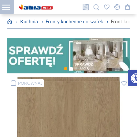
›
Kuchnia
›
Fronty kuchenne do szafek
›
Front kuch
Otw
PORÓWNAJ