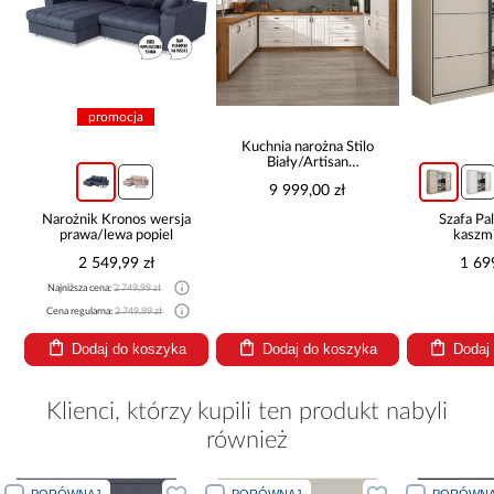
promocja
Kuchnia narożna Stilo
Biały/Artisan
265x300x180 Cm
9 999,00 zł
Narożnik Kronos wersja
Szafa P
prawa/lewa popiel
kaszmi
2 549,99 zł
1 69
Najniższa cena:
2 749,99 zł
Cena regularna:
2 749,99 zł
Dodaj do koszyka
Dodaj do koszyka
Dodaj
Klienci, którzy kupili ten produkt nabyli
również
PORÓWNAJ
PORÓWNAJ
PORÓWNA