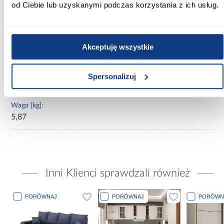
od Ciebie lub uzyskanymi podczas korzystania z ich usług.
Nie
Typ kuchni:
Front do szafki
Akceptuję wszystkie
Dodatkowe informacje:
Spersonalizuj
uchwyty należy zamówić z dostępnej oferty, dedykowane
do tych frontów są korpusy kolekcji z luxeo
Waga [kg]:
5,87
Inni Klienci sprawdzali również
PORÓWNAJ
PORÓWNAJ
PORÓWN