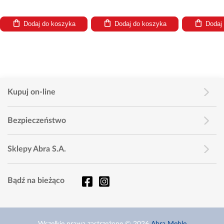
Dodaj do koszyka
Dodaj do koszyka
Dodaj
Kupuj on-line
Bezpieczeństwo
Sklepy Abra S.A.
Bądź na bieżąco
Wszelkie prawa zastrzeżone © 2026
Abra Meble