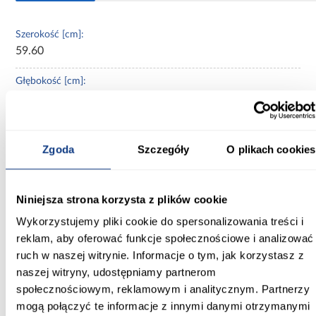
Szerokość [cm]:
59.60
Głębokość [cm]:
1,8
Wysokość [cm]:
71.30
Zgoda
Szczegóły
O plikach cookies
Kolor frontów:
dąb cremona
Niniejsza strona korzysta z plików cookie
Wykorzystujemy pliki cookie do spersonalizowania treści i
Wykończenie frontów:
mat
reklam, aby oferować funkcje społecznościowe i analizować
ruch w naszej witrynie. Informacje o tym, jak korzystasz z
Konstrukcja frontów:
naszej witryny, udostępniamy partnerom
MDF foliowany
społecznościowym, reklamowym i analitycznym. Partnerzy
mogą połączyć te informacje z innymi danymi otrzymanymi
Cokół w kolorze korpusu: