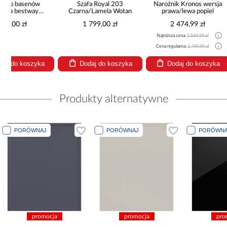
Najniższa cena
Szafa Royal 203
Narożnik Kronos wersja
Czarna/Lamela Wotan
prawa/lewa popiel
Cena regularna
1 799,00 zł
2 474,99 zł
Najniższa cena:
2 549,99 zł
Cena regularna:
2 749,99 zł
Dodaj do koszyka
Dodaj do koszyka
Dodaj
Produkty alternatywne
PORÓWNAJ
PORÓWNAJ
PORÓWNA
promocja
promocja
pro