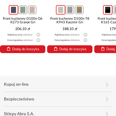
Front kuchenny D100n O6
Front kuchenny D100n T8
Front kuch
K273 Granat Gri
K943 Kaszmir Gri
K165 Czar
206,10 zł
188,10 zł
179
Najniższa cena:
229,00 zł
Najniższa cena:
209,00 zł
Najniższa cen
Cena regularna:
229,00 zł
Cena regularna:
209,00 zł
Cena regularn
Dodaj do koszyka
Dodaj do koszyka
Dodaj
Kupuj on-line
Bezpieczeństwo
Sklepy Abra S.A.