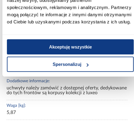
naszej witryny, udostępniamy partnerom
Wykończenie frontów:
społecznościowym, reklamowym i analitycznym. Partnerzy
mat
mogą połączyć te informacje z innymi danymi otrzymanymi
od Ciebie lub uzyskanymi podczas korzystania z ich usług.
Konstrukcja frontów:
MDF foliowany
Cokół w kolorze korpusu:
Akceptuję wszystkie
Nie
Typ kuchni:
Spersonalizuj
Front do szafki
Dodatkowe informacje:
uchwyty należy zamówić z dostępnej oferty, dedykowane
do tych frontów są korpusy kolekcji z luxeo
Waga [kg]:
5,87