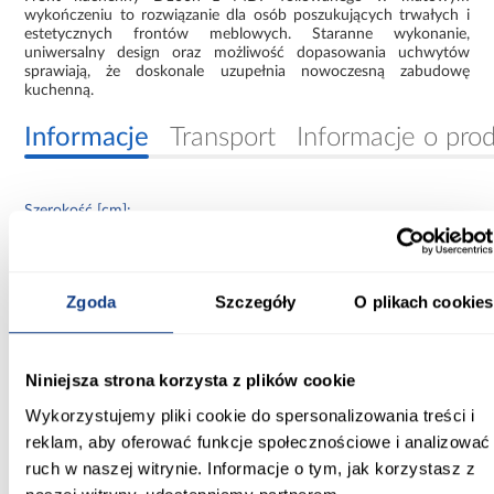
wykończeniu to rozwiązanie dla osób poszukujących trwałych i
estetycznych frontów meblowych. Staranne wykonanie,
uniwersalny design oraz możliwość dopasowania uchwytów
sprawiają, że doskonale uzupełnia nowoczesną zabudowę
kuchenną.
Informacje
Transport
Informacje o pro
Szerokość [cm]:
59.60
Głębokość [cm]:
Zgoda
Szczegóły
O plikach cookies
1,8
Wysokość [cm]:
Niniejsza strona korzysta z plików cookie
71.30
Wykorzystujemy pliki cookie do spersonalizowania treści i
Kolor frontów:
reklam, aby oferować funkcje społecznościowe i analizować
zielony labrador
ruch w naszej witrynie. Informacje o tym, jak korzystasz z