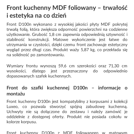
Front kuchenny MDF foliowany – trwałość
i estetyka na co dzień
Front D100n wykonano z wysokiej jakości płyty MDF pokrytej
trwałą folią, która zwiększa odporność powierzchni na codzienne
użytkowanie. Grubość 1,8 cm zapewnia odpowiednią sztywność i
stabilność konstrukcji. Matowe wykończenie jest łatwe do
utrzymania w czystości, dzięki czemu front zachowuje estetyczny
wygląd przez długi czas. Produkt waży 5,87 kg, co przekłada się
na solidność po zamontowaniu.
Wymiary frontu wynoszą 59,6 cm szerokości oraz 71,30 cm
wysokości, dlatego jest przeznaczony do odpowiednio
dopasowanych szafek kuchennych.
Front do szafki kuchennej D100n – informacje o
montażu
Front kuchenny D100n jest kompatybilny z korpusami z kolekcji
Luxeo, co pozwala stworzyć spójną zabudowę kuchenną.
Uchwyty nie są dołączone do zestawu i należy zamówić je
oddzielnie z dostępnej oferty. Produkt nie posiada cokołu w
kolorze korpusu.
Front kuchenny D100n z MDF foliowanego w matowym