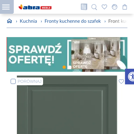
›
Kuchnia
›
Fronty kuchenne do szafek
›
Front kuche
Otw
PORÓWNAJ