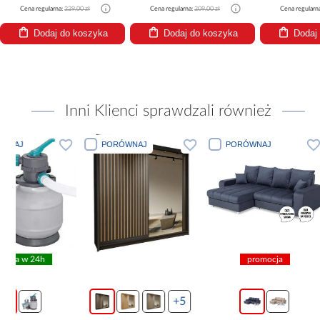
Cena regularna:
229,00 zł
Cena regularna:
209,00 zł
Cena regularn
Dodaj do koszyka
Dodaj do koszyka
Dodaj
Inni Klienci sprawdzali również
PORÓWNAJ
PORÓWNAJ
PORÓWN
promocja
pro
Kuchnia n
Biały
265x30
+5
8 99