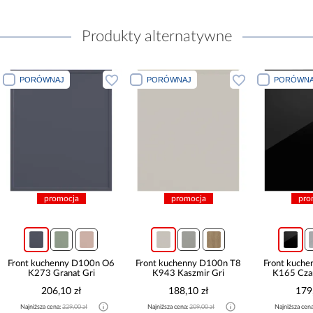
Produkty alternatywne
PORÓWNAJ
PORÓWNAJ
PORÓWNA
promocja
promocja
pro
Front kuchenny D100n O6
Front kuchenny D100n T8
Front kuch
K273 Granat Gri
K943 Kaszmir Gri
K165 Czar
206,10 zł
188,10 zł
179
Najniższa cena:
229,00 zł
Najniższa cena:
209,00 zł
Najniższa cen