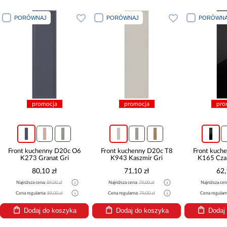
PORÓWNAJ
PORÓWNAJ
PORÓWNA
promocja
promocja
pro
Front kuchenny D20c O6
Front kuchenny D20c T8
Front kuch
K273 Granat Gri
K943 Kaszmir Gri
K165 Czar
80,10 zł
71,10 zł
62,
Najniższa cena:
89,00 zł
Najniższa cena:
79,00 zł
Najniższa cen
Cena regularna:
89,00 zł
Cena regularna:
79,00 zł
Cena regular
Dodaj do koszyka
Dodaj do koszyka
Dodaj