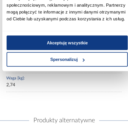
społecznościowym, reklamowym i analitycznym. Partnerzy
MDF foliowany
mogą połączyć te informacje z innymi danymi otrzymanymi
Cokół w kolorze korpusu:
od Ciebie lub uzyskanymi podczas korzystania z ich usług.
Nie
Typ kuchni:
Akceptuję wszystkie
front kuchenny
Dodatkowe informacje:
Spersonalizuj
uchwyty należy zamówić z dostępnej oferty, dedykowane
do tych frontów są korpusy kolekcji z luxeo
Waga [kg]:
2,74
Produkty alternatywne