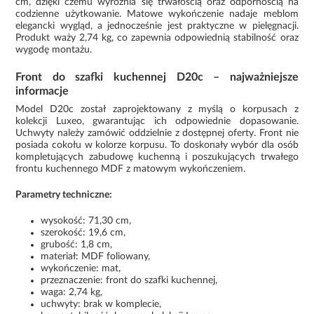
cm, dzięki czemu wyróżnia się trwałością oraz odpornością na
codzienne użytkowanie. Matowe wykończenie nadaje meblom
elegancki wygląd, a jednocześnie jest praktyczne w pielęgnacji.
Produkt waży 2,74 kg, co zapewnia odpowiednią stabilność oraz
wygodę montażu.
Front do szafki kuchennej D20c – najważniejsze
informacje
Model D20c został zaprojektowany z myślą o korpusach z
kolekcji Luxeo, gwarantując ich odpowiednie dopasowanie.
Uchwyty należy zamówić oddzielnie z dostępnej oferty. Front nie
posiada cokołu w kolorze korpusu. To doskonały wybór dla osób
kompletujących zabudowę kuchenną i poszukujących trwałego
frontu kuchennego MDF z matowym wykończeniem.
Parametry techniczne:
wysokość: 71,30 cm,
szerokość: 19,6 cm,
grubość: 1,8 cm,
materiał: MDF foliowany,
wykończenie: mat,
przeznaczenie: front do szafki kuchennej,
waga: 2,74 kg,
uchwyty: brak w komplecie,