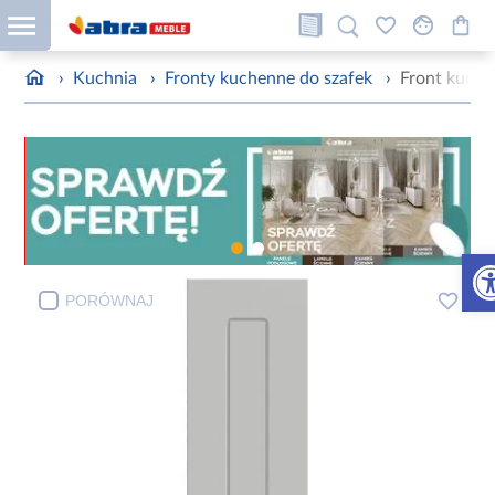
›
Kuchnia
›
Fronty kuchenne do szafek
›
Front kuche
Otw
PORÓWNAJ