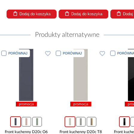
Dodaj do koszyka
Dodaj do koszyka
Dodaj
Produkty alternatywne
PORÓWNAJ
PORÓWNAJ
PORÓWNA
promocja
promocja
pro
Front kuchenny D20c O6
Front kuchenny D20c T8
Front kuch