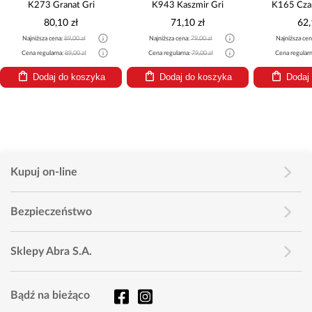
K273 Granat Gri
K943 Kaszmir Gri
K165 Czar
80,10 zł
71,10 zł
62,
Najniższa cena:
89,00 zł
Najniższa cena:
79,00 zł
Najniższa cen
Cena regularna:
89,00 zł
Cena regularna:
79,00 zł
Cena regular
Dodaj do koszyka
Dodaj do koszyka
Dodaj
Kupuj on-line
Bezpieczeństwo
Sklepy Abra S.A.
Bądź na bieżąco