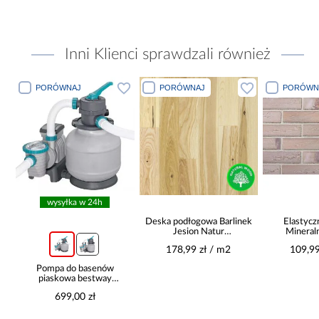
Inni Klienci sprawdzali również
PORÓWNAJ
PORÓWNAJ
PORÓWN
wysyłka w 24h
Deska podłogowa Barlinek
Elastycz
Jesion Natur
Mineral
14x180x1092
178,99 zł / m2
109,99
Pompa do basenów
piaskowa bestway
8,327l/h 58499
699,00 zł