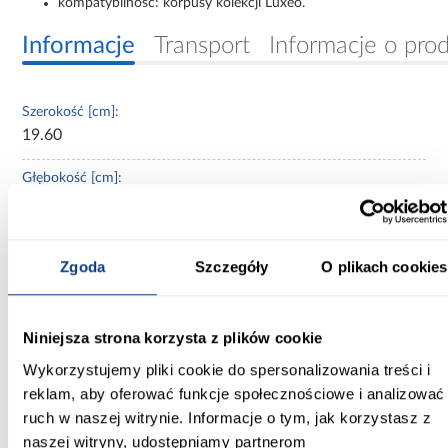
kompatybilność: korpusy kolekcji Luxeo.
Informacje
Transport
Informacje o pro
Szerokość [cm]:
19.60
Głębokość [cm]:
1,8
Wysokość [cm]:
Zgoda
Szczegóły
O plikach cookies
71.30
Kolor frontów:
biały
Niniejsza strona korzysta z plików cookie
Wykorzystujemy pliki cookie do spersonalizowania treści i
Wykończenie frontów:
reklam, aby oferować funkcje społecznościowe i analizować
mat
ruch w naszej witrynie. Informacje o tym, jak korzystasz z
naszej witryny, udostępniamy partnerom
Konstrukcja frontów: