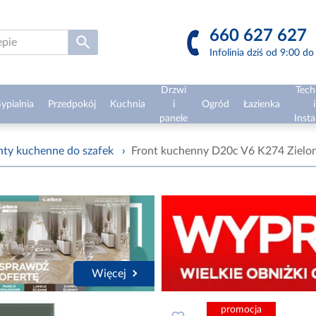
660 627 627
Infolinia dziś od 9:00 d
Drzwi
Tech
ypialnia
Przedpokój
Kuchnia
i
Ogród
Łazienka
i
panele
Insta
nty kuchenne do szafek
›
Front kuchenny D20c V6 K274 Zielon
Więcej
promocja