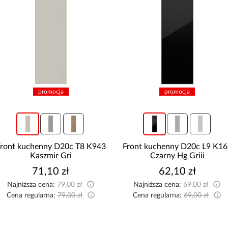
promocja
promocja
Front kuchenny D20c L9 K165
Front kuchenny D20c O6
Czarny Hg Griii
K276 Róż Antyczny Gr Ii
62,10 zł
80,10 zł
Najniższa cena:
69,00 zł
Najniższa cena:
89,00 zł
Cena regularna:
69,00 zł
Cena regularna:
89,00 zł