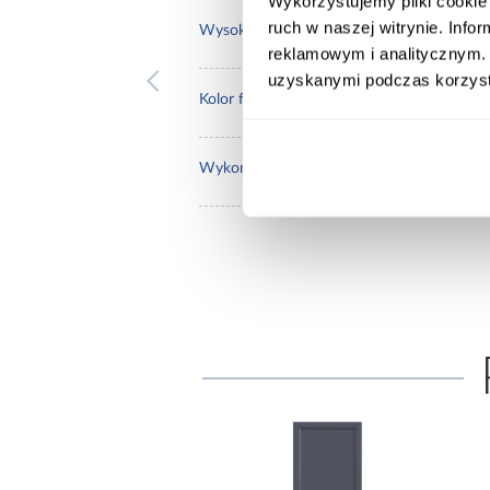
Wykorzystujemy pliki cookie 
ruch w naszej witrynie. Inf
71.3
Wysokość [cm]:
reklamowym i analitycznym. 
uzyskanymi podczas korzysta
zielo
Kolor frontów:
mat
Wykończenie frontów: