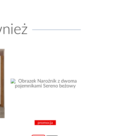
wnież
promocja
promocja