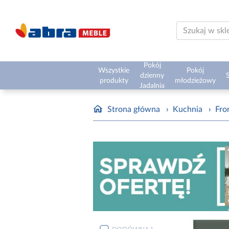
Pokój
Wszystkie
Pokój
dzienny
S
produkty
młodzieżowy
Jadalnia
Strona główna
›
Kuchnia
›
Fro