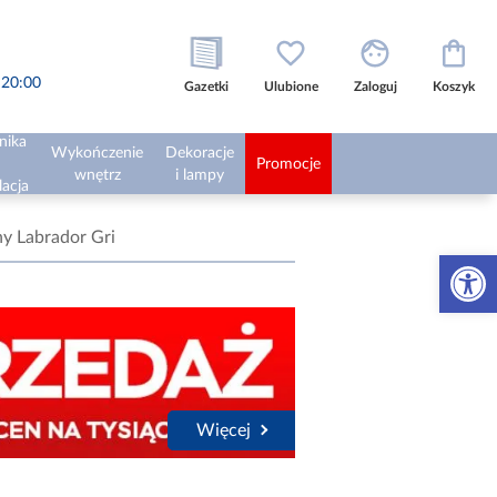
o 20:00
Gazetki
Ulubione
Zaloguj
Koszyk
nika
Wykończenie
Dekoracje
Promocje
wnętrz
i lampy
lacja
y Labrador Gri
Otwórz 
Więcej