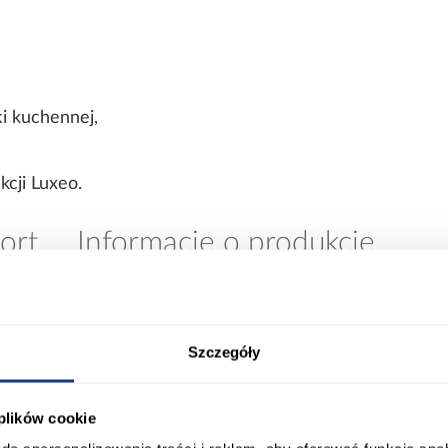
ki kuchennej,
kcji Luxeo.
ort
Informacje o produkcie
Konstrukcja frontów:
0
Szczegóły
Cokół w kolorze korpusu:
 plików cookie