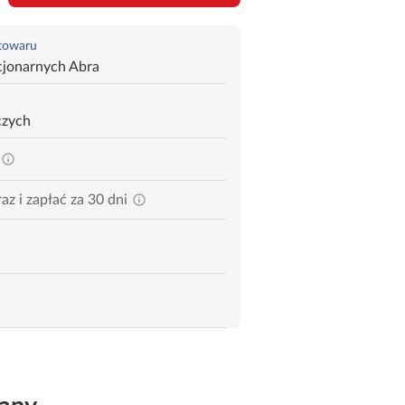
 towaru
cjonarnych Abra
czych
az i zapłać za 30 dni