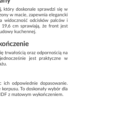
wany
j, który doskonale sprawdzi się w
zony w macie, zapewnia elegancki
a widoczność odcisków palców i
9,6 cm sprawiają, że front jest
budowy kuchennej.
kończenie
ię trwałością oraz odpornością na
ednocześnie jest praktyczne w
ażu.
ąc ich odpowiednie dopasowanie.
e korpusu. To doskonały wybór dla
 MDF z matowym wykończeniem.