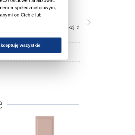
ołecznościowe i analizować
front kuchenny
artnerom społecznościowym,
anymi od Ciebie lub
ży zamówić z dostępnej oferty,
o tych frontów są korpusy kolekcji z
kceptuję wszystkie
2,74
e