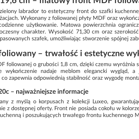
 19,6 cm – matowy front MDF folio
elony labrador to estetyczny front do szafki kuchenne
żacjach. Wykonany z foliowanej płyty MDF oraz wykońc
codzienne użytkowanie. Matowa powierzchnia ogranicz
oczesny charakter. Wysokość 71,30 cm oraz szerokość 1
asowanych szafek, umożliwiając stworzenie spójnej za
oliowany – trwałość i estetyczne wy
F foliowanej o grubości 1,8 cm, dzięki czemu wyróżnia s
e wykończenie nadaje meblom elegancki wygląd, a j
g, co zapewnia odpowiednią stabilność oraz wygodę mont
20c – najważniejsze informacje
ny z myślą o korpusach z kolekcji Luxeo, gwarantuj
e z dostępnej oferty. Front nie posiada cokołu w kolorz
kuchenną i poszukujących trwałego frontu kuchennego