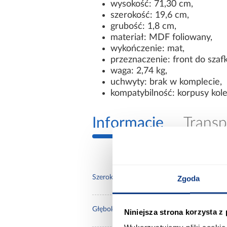
wysokość: 71,30 cm,
szerokość: 19,6 cm,
grubość: 1,8 cm,
materiał: MDF foliowany,
wykończenie: mat,
przeznaczenie: front do szaf
waga: 2,74 kg,
uchwyty: brak w komplecie,
kompatybilność: korpusy kole
Informacje
Transp
19.6
Szerokość [cm]:
Zgoda
1,8
Głębokość [cm]:
Niniejsza strona korzysta z