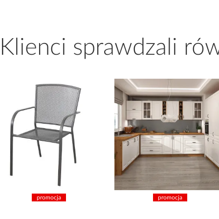
 Klienci sprawdzali ró
promocja
promocja