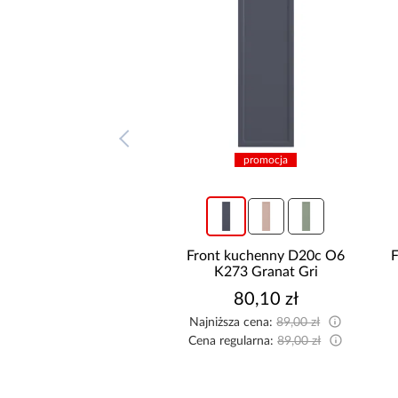
promocja
promocja
t kuchenny D20c O6
Front kuchenny D20c T8 K943
K273 Granat Gri
Kaszmir Gri
80,10 zł
71,10 zł
ższa cena:
89,00 zł
Najniższa cena:
79,00 zł
regularna:
89,00 zł
Cena regularna:
79,00 zł