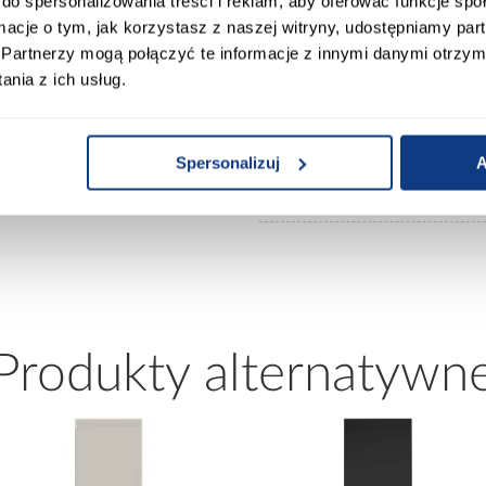
do spersonalizowania treści i reklam, aby oferować funkcje sp
Typ kuchni:
ormacje o tym, jak korzystasz z naszej witryny, udostępniamy p
0
Partnerzy mogą połączyć te informacje z innymi danymi otrzym
nia z ich usług.
uchwyty nale
Dodatkowe
ny labrador
dedykowane d
informacje:
luxeo
Spersonalizuj
A
Waga [kg]:
Produkty alternatywn