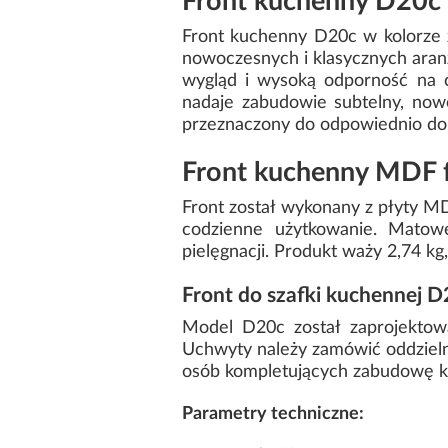
Front kuchenny D20c
Front kuchenny D20c w kolorze zi
nowoczesnych i klasycznych aran
wygląd i wysoką odporność na 
nadaje zabudowie subtelny, now
przeznaczony do odpowiednio dop
Front kuchenny MDF f
Front został wykonany z płyty MD
codzienne użytkowanie. Matow
pielęgnacji. Produkt waży 2,74 k
Front do szafki kuchennej D
Model D20c został zaprojektowa
Uchwyty należy zamówić oddzielni
osób kompletujących zabudowę 
Parametry techniczne: