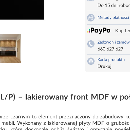
Do 15 dni robo
Metody płatności
Kup ter
Zadzwoń i zamów
660 627 627
Karta produktu
Drukuj
(L/P) – lakierowany front MDF w po
orze czarnym to element przeznaczony do zabudowy ku
e mebli. Wykonany z lakierowanej płyty MDF o grubości
, które doskonale odbija światło i optycznie powię