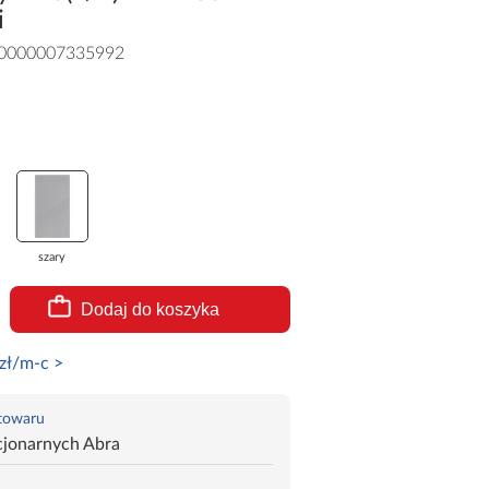
i
0000007335992
szary
Dodaj do koszyka
zł/m-c >
 towaru
cjonarnych Abra