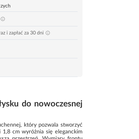
czych
az i zapłać za 30 dni
łysku do nowoczesnej
chennej, który pozwala stworzyć
 1,8 cm wyróżnia się eleganckim
ksza przestrzeń. Wymiary frontu