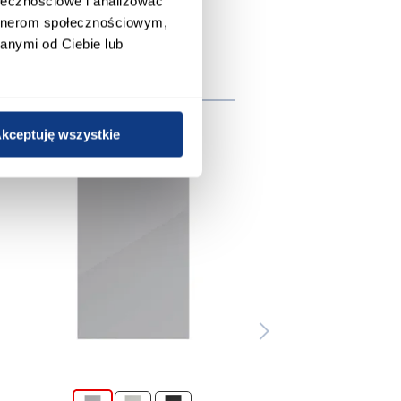
ołecznościowe i analizować
artnerom społecznościowym,
anymi od Ciebie lub
e
kceptuję wszystkie