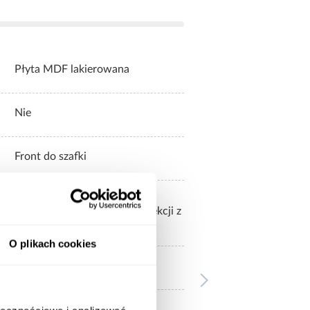
Płyta MDF lakierowana
Nie
Front do szafki
ży zamówić z dostępnej oferty,
o tych frontów są korpusy kolekcji z
O plikach cookies
4,31