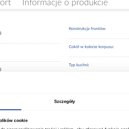
ort
Informacje o produkcie
Konstrukcja frontów:
0
Cokół w kolorze korpusu:
Typ kuchni:
0
uchwyty nale
Dodatkowe
ny
dedykowane d
informacje:
luxeo
Szczegóły
sk
Waga [kg]:
 plików cookie