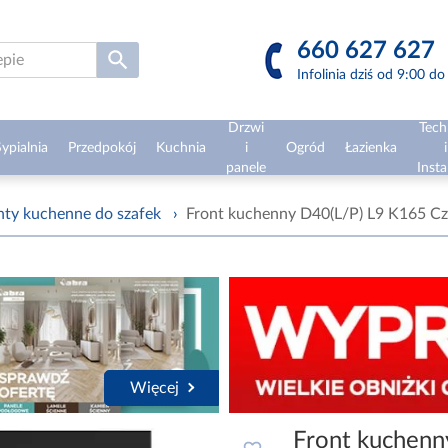
660 627 627
Infolinia dziś od 9:00 d
Drzwi
Tech
ypialnia
Przedpokój
Kuchnia
i
Ogród
Łazienka
i
panele
Insta
nty kuchenne do szafek
›
Front kuchenny D40(L/P) L9 K165 Cza
Więcej
Front kuchenn