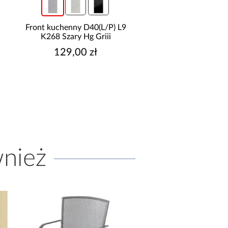
6
Front kuchenny D40(L/P) L9
Front kuchenny D40(
K268 Szary Hg Griii
K-279 Oliwka Gr
129,00 zł
159,00 zł
wnież