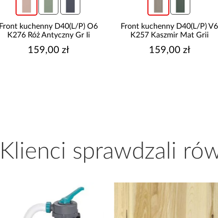
Front kuchenny D40(L/P) O6
Front kuchenny D40(L/P) V
K276 Róż Antyczny Gr Ii
K257 Kaszmir Mat Grii
159,00 zł
159,00 zł
 Klienci sprawdzali ró