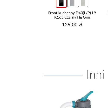
kuchenny D40(L/P) O6
Front kuchenny D40(L/P) L9
K273 Granat Gri
K165 Czarny Hg Griii
159,00 zł
129,00 zł
Inni