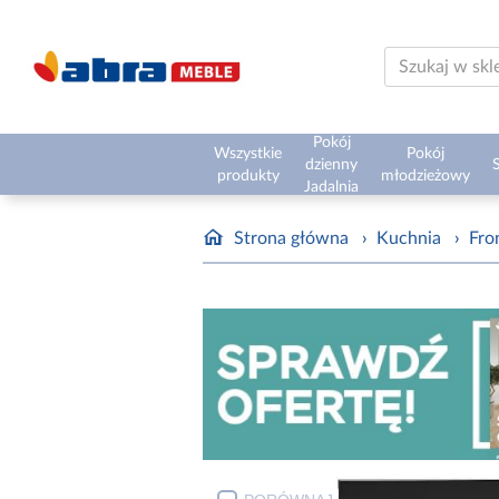
Pokój
Wszystkie
Pokój
dzienny
S
produkty
młodzieżowy
Jadalnia
Strona główna
›
Kuchnia
›
Fro