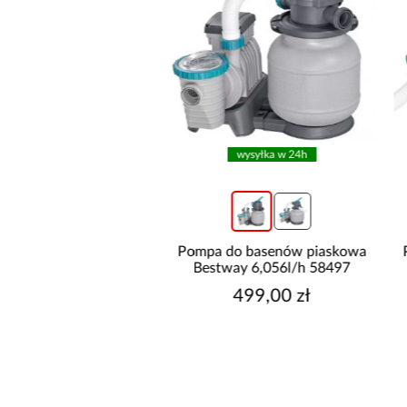
wysyłka w 24h
wysyłka w 24h
do basenów piaskowa
Pompa do basenów piaskowa
way 6,056l/h 58497
bestway 8,327l/h 58499
499,00 zł
699,00 zł