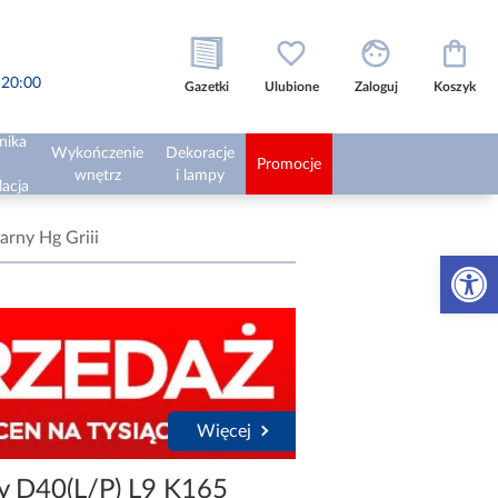
o 20:00
Gazetki
Ulubione
Zaloguj
Koszyk
nika
Wykończenie
Dekoracje
Promocje
wnętrz
i lampy
lacja
rny Hg Griii
Otwórz 
Więcej
y D40(L/P) L9 K165