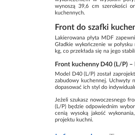
wynoszą 39,6 cm szerokości o
kuchennych.
Front do szafki kuche
Lakierowana płyta MDF zapewnia
Gładkie wykończenie w połysku 
kg, co przekłada się na jego stab
Front kuchenny D40 (L/P) –
Model D40 (L/P) został zaprojekt
zabudowy kuchennej. Uchwyty ni
dopasować ich styl do indywidual
Jeżeli szukasz nowoczesnego fr
(L/P) będzie odpowiednim wybor
cenią wysoką jakość wykonani
projektu kuchni.