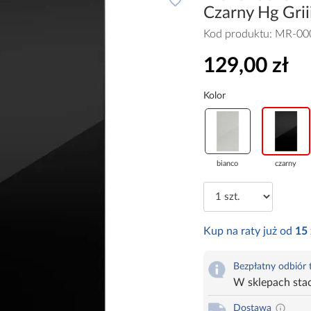
Czarny Hg Grii
Kod produktu:
MR-00
129,00 zł
Kolor
bianco
czarny
Kup na raty już od
15
Bezpłatny odbiór
W sklepach sta
Dostawa