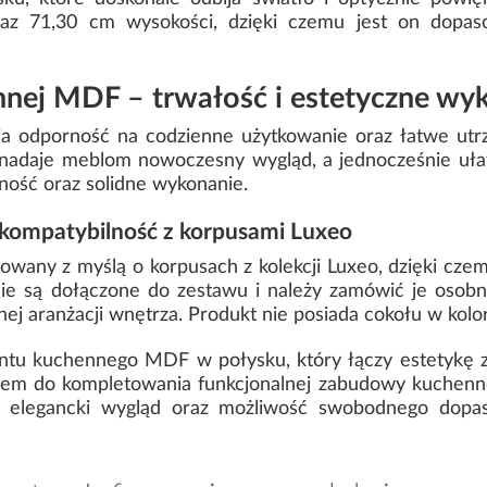
raz 71,30 cm wysokości, dzięki czemu jest on dopa
nnej MDF – trwałość i estetyczne wy
 odporność na codzienne użytkowanie oraz łatwe utrz
nadaje meblom nowoczesny wygląd, a jednocześnie ułatw
ilność oraz solidne wykonanie.
 kompatybilność z korpusami Luxeo
owany z myślą o korpusach z kolekcji Luxeo, dzięki czem
e są dołączone do zestawu i należy zamówić je osobno
nej aranżacji wnętrza. Produkt nie posiada cokołu w kolo
ontu kuchennego MDF w połysku, który łączy estetykę z
em do kompletowania funkcjonalnej zabudowy kuchennej.
a, elegancki wygląd oraz możliwość swobodnego dop