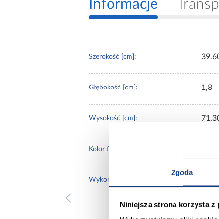
Informacje
Transp
39.6
Szerokość [cm]:
1,8
Głębokość [cm]:
71.3
Wysokość [cm]:
czar
Kolor frontów:
Zgoda
poły
Wykończenie frontów:
Niniejsza strona korzysta z