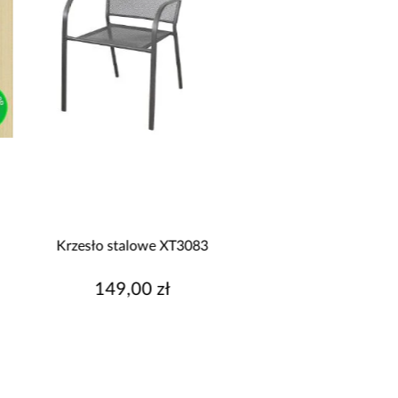
Kuchnia narożna Stilo
Szafa Palermo 2
Biały/Artisan 265x300x180
kaszmir/lustro
Cm
9 999,00 zł
1 699,00 z