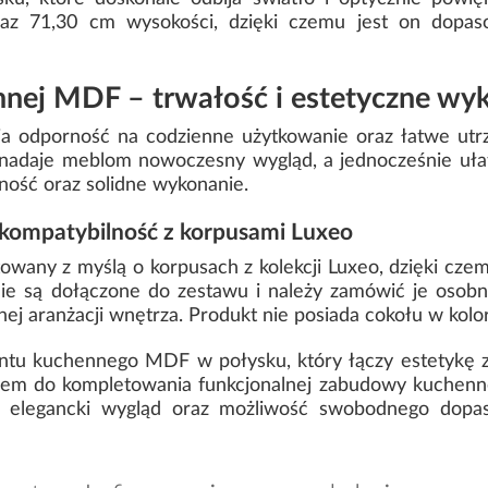
raz 71,30 cm wysokości, dzięki czemu jest on dopa
nnej MDF – trwałość i estetyczne wy
 odporność na codzienne użytkowanie oraz łatwe utrz
nadaje meblom nowoczesny wygląd, a jednocześnie ułatw
ilność oraz solidne wykonanie.
 kompatybilność z korpusami Luxeo
owany z myślą o korpusach z kolekcji Luxeo, dzięki czem
e są dołączone do zestawu i należy zamówić je osobno
nej aranżacji wnętrza. Produkt nie posiada cokołu w kolo
ontu kuchennego MDF w połysku, który łączy estetykę z
em do kompletowania funkcjonalnej zabudowy kuchennej.
a, elegancki wygląd oraz możliwość swobodnego dop