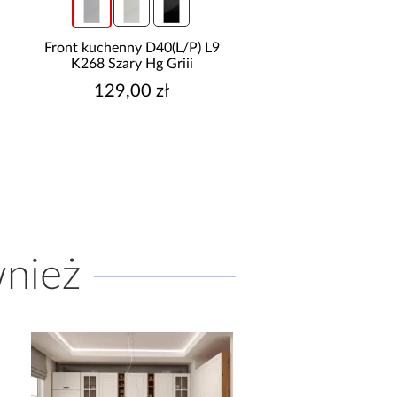
) L9
Front kuchenny D40(L/P) O6
Front kuchenny D
K-279 Oliwka Grii
K274 Zielony La
159,00 zł
159,00 
wnież