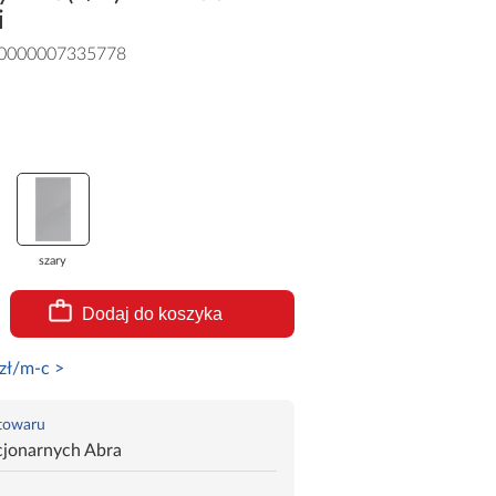
i
0000007335778
szary
Dodaj do koszyka
zł/m-c >
 towaru
cjonarnych Abra