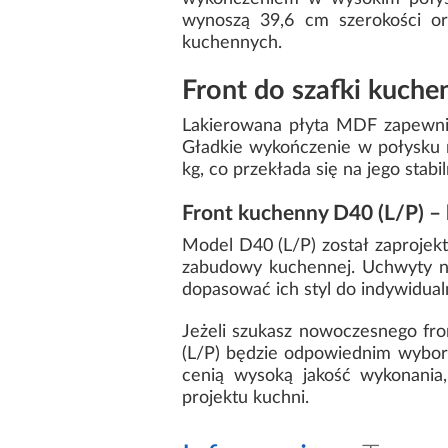
wynoszą 39,6 cm szerokości o
kuchennych.
Front do szafki kuche
Lakierowana płyta MDF zapewnia
Gładkie wykończenie w połysku 
kg, co przekłada się na jego stab
Front kuchenny D40 (L/P) –
Model D40 (L/P) został zaprojekt
zabudowy kuchennej. Uchwyty ni
dopasować ich styl do indywidual
Jeżeli szukasz nowoczesnego fr
(L/P) będzie odpowiednim wybor
cenią wysoką jakość wykonani
projektu kuchni.