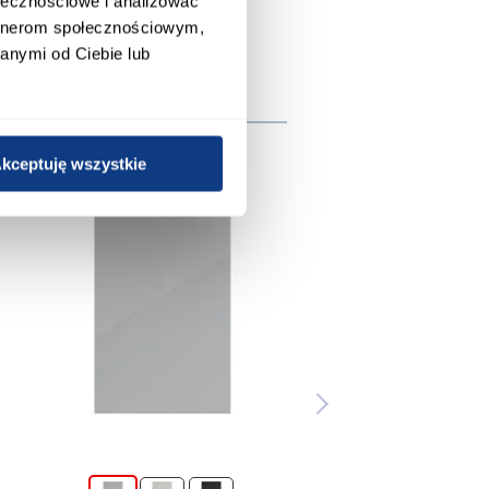
ołecznościowe i analizować
artnerom społecznościowym,
anymi od Ciebie lub
e
kceptuję wszystkie