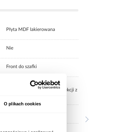
Płyta MDF lakierowana
Nie
Front do szafki
ży zamówić z dostępnej oferty,
o tych frontów są korpusy kolekcji z
O plikach cookies
4,31