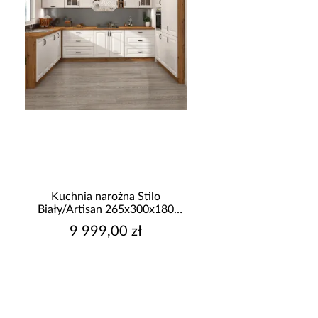
promocja
Kuchnia narożna Stilo
Narożnik z dwo
Biały/Artisan 265x300x180
pojemnikami Sereno
Cm
9 999,00 zł
2 149,99 z
Najniższa cena:
2 349,9
Cena regularna:
2 349,9