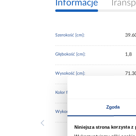
Informacje
Transp
39.6
Szerokość [cm]:
1,8
Głębokość [cm]:
71.3
Wysokość [cm]:
bian
Kolor frontów:
Zgoda
poły
Wykończenie frontów:
Niniejsza strona korzysta z