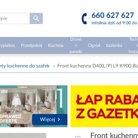
660 627 627
Infolinia dziś od 9:00 d
Drzwi
Tech
ypialnia
Przedpokój
Kuchnia
i
Ogród
Łazienka
i
panele
Insta
nty kuchenne do szafek
›
Front kuchenny D40(L/P) L9 K900 Bia
Więcej
Front kuchenn