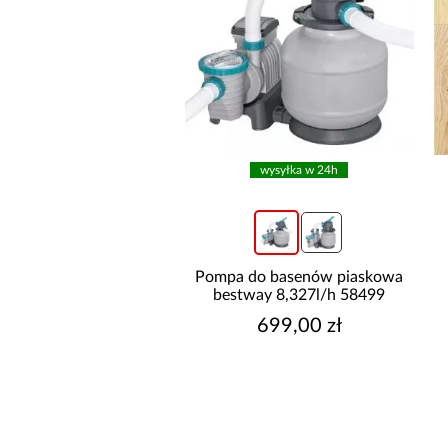
wysyłka w 24h
wysyłka w 24h
do basenów piaskowa
Pompa do basenów piaskowa
way 6,056l/h 58497
bestway 8,327l/h 58499
499,00 zł
699,00 zł