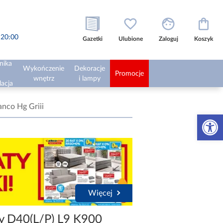
o 20:00
Gazetki
Ulubione
Zaloguj
Koszyk
nika
Wykończenie
Dekoracje
Promocje
wnętrz
i lampy
lacja
nco Hg Griii
Otwórz 
Więcej
y D40(L/P) L9 K900