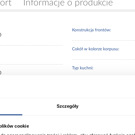
ort
Informacje o produkcie
Konstrukcja frontów:
0
Cokół w kolorze korpusu:
Typ kuchni:
0
uchwyty nale
Dodatkowe
co
dedykowane d
informacje:
luxeo
Szczegóły
sk
Waga [kg]:
 plików cookie