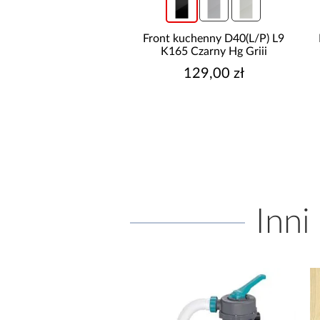
ont kuchenny D40(L/P) L9
Front kuchenny D40(L/P) O6
K165 Czarny Hg Griii
K276 Róż Antyczny Gr Ii
129,00 zł
159,00 zł
Inni