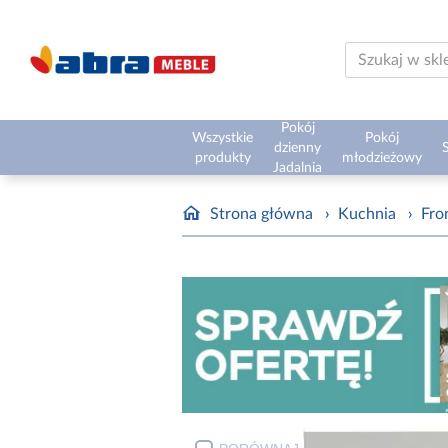
Pokój
Wszystkie
Pokój
dzienny
S
produkty
młodzieżowy
Jadalnia
Strona główna
›
Kuchnia
›
Fro