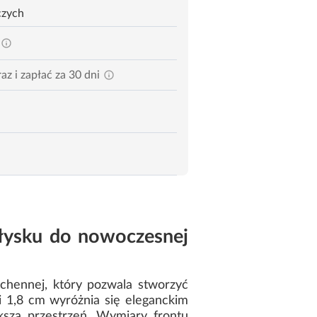
czych
az i zapłać za 30 dni
łysku do nowoczesnej
chennej, który pozwala stworzyć
 1,8 cm wyróżnia się eleganckim
ksza przestrzeń. Wymiary frontu