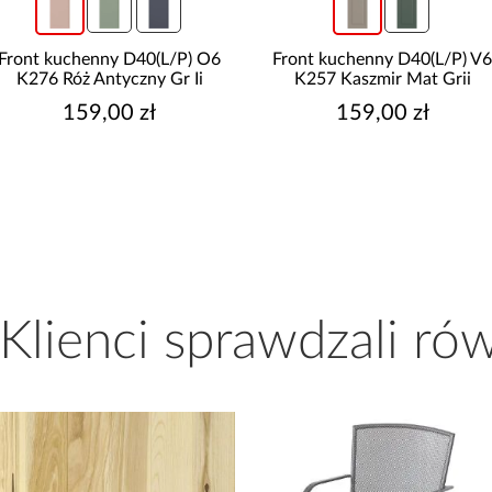
Front kuchenny D40(L/P) V6
Front kuchenny D40(L/P
K257 Kaszmir Mat Grii
K268 Szary Hg Griii
159,00 zł
129,00 zł
 Klienci sprawdzali ró