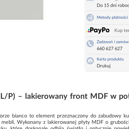
Do 15 dni robo
Metody płatności
Kup ter
Zadzwoń i zamów
660 627 627
Karta produktu
Drukuj
(L/P) – lakierowany front MDF w po
orze bianco to element przeznaczony do zabudowy ku
e mebli. Wykonany z lakierowanej płyty MDF o grubości
, które doskonale odbija światło i optycznie powię